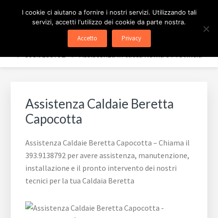
Passa
Passa
ASSISTENZA CALDAIE
I cookie ci aiutano a fornire i nostri servizi. Utilizzando tali
al
al
servizi, accetti l'utilizzo dei cookie da parte nostra.
contenuto
piè
BERETTA ROMA
Accetto
Privacy
principale
di
✅ 393.9138792 - ✅ Assistenza in tutta Roma e Provincia
pagina
Assistenza Caldaie Beretta
Capocotta
Assistenza Caldaie Beretta Capocotta – Chiama il
393.9138792 per avere assistenza, manutenzione,
installazione e il pronto intervento dei nostri
tecnici per la tua Caldaia Beretta