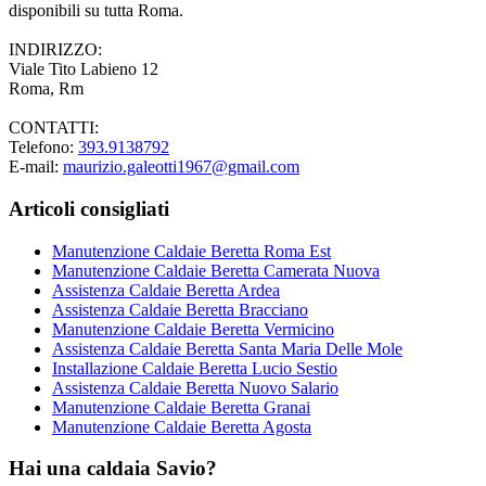
disponibili su tutta Roma.
INDIRIZZO:
Viale Tito Labieno 12
Roma, Rm
CONTATTI:
Telefono:
393.9138792
E-mail:
maurizio.galeotti1967@gmail.com
Articoli consigliati
Manutenzione Caldaie Beretta Roma Est
Manutenzione Caldaie Beretta Camerata Nuova
Assistenza Caldaie Beretta Ardea
Assistenza Caldaie Beretta Bracciano
Manutenzione Caldaie Beretta Vermicino
Assistenza Caldaie Beretta Santa Maria Delle Mole
Installazione Caldaie Beretta Lucio Sestio
Assistenza Caldaie Beretta Nuovo Salario
Manutenzione Caldaie Beretta Granai
Manutenzione Caldaie Beretta Agosta
Hai una caldaia Savio?