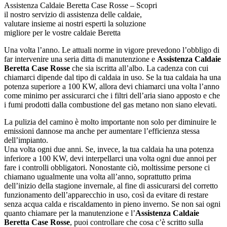
Assistenza Caldaie Beretta Case Rosse – Scopri
il nostro servizio di assistenza delle caldaie,
valutare insieme ai nostri esperti la soluzione
migliore per le vostre caldaie Beretta
Una volta l’anno. Le attuali norme in vigore prevedono l’obbligo di
far intervenire una seria ditta di manutenzione e
Assistenza Caldaie
Beretta Case Rosse
che sia iscritta all’albo. La cadenza con cui
chiamarci dipende dal tipo di caldaia in uso. Se la tua caldaia ha una
potenza superiore a 100 KW, allora devi chiamarci una volta l’anno
come minimo per assicurarci che i filtri dell’aria siano apposto e che
i fumi prodotti dalla combustione del gas metano non siano elevati.
La pulizia del camino è molto importante non solo per diminuire le
emissioni dannose ma anche per aumentare l’efficienza stessa
dell’impianto.
Una volta ogni due anni. Se, invece, la tua caldaia ha una potenza
inferiore a 100 KW, devi interpellarci una volta ogni due annoi per
fare i controlli obbligatori. Nonostante ciò, moltissime persone ci
chiamano ugualmente una volta all’anno, soprattutto prima
dell’inizio della stagione invernale, al fine di assicurarsi del corretto
funzionamento dell’apparecchio in uso, così da evitare di restare
senza acqua calda e riscaldamento in pieno inverno. Se non sai ogni
quanto chiamare per la manutenzione e l’
Assistenza Caldaie
Beretta Case Rosse
, puoi controllare che cosa c’è scritto sulla