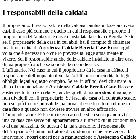
I responsabili della caldaia
Il proprietario. Il responsabile della caldaia cambia in base ai diversi
casi. Il caso più comune è quello in cui il responsabile è proprio il
proprietario dell’abitazione dove è installata la caldaia Beretta. Se tu
sei il proprietario della casa in cui abiti, hai il compito di chiamare
una buona ditta di
Assistenza Caldaie Beretta Case Rosse
ogni
volta che è necessario o che lo prevede la legge attualmente in
vigore. Sei il responsabile anche delle caldaie installate in altre case
di tua proprietà anche se sono delle seconde case.
L’affittuario. Nel caso in cui il proprietario dà la casa in affitto, il
responsabile dell’impianto diventa l’affittuario che eredita tutti gli
obblighi legati a questo compito. Se sei in affitto, devi chiamare la
ditta di manutenzione e
Assistenza Caldaie Beretta Case Rosse
e
sostenere tutti i costi relativi, anche quelli di natura straordinaria, e
non dividerli con il proprietario. Se lasci ala casa o il contratto scade,
non sei più tu il responsabile ma torna ad esserlo il tuo padrone di
casa fino a quando non dovesse trovare un altro affittuario.
L’amministratore. Esiste un terzo caso che si ha solo quando vi è
una caldaia che serve più appartamento all’interno di un condominio
o di una palazzina. Se questa è la tua situazione, il responsabile
dell’impianto è l’amministratore di condominio che provveder a far
intervenire i nostri esperti per la manutenzione e
Assistenza Caldaie