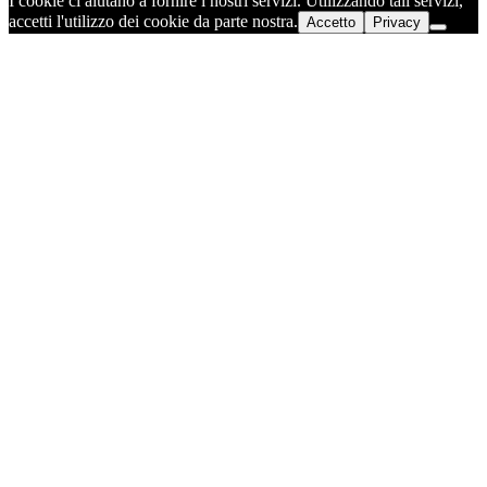
I cookie ci aiutano a fornire i nostri servizi. Utilizzando tali servizi,
accetti l'utilizzo dei cookie da parte nostra.
Accetto
Privacy