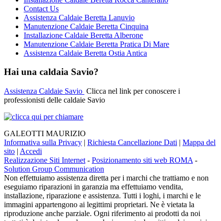
Contact Us
Assistenza Caldaie Beretta Lanuvio
Manutenzione Caldaie Beretta Cinquina
Installazione Caldaie Beretta Alberone
Manutenzione Caldaie Beretta Pratica Di Mare
Assistenza Caldaie Beretta Ostia Antica
Hai una caldaia Savio?
Assistenza Caldaie Savio
Clicca nel link per conoscere i
professionisti delle caldaie Savio
GALEOTTI MAURIZIO
Informativa sulla Privacy
|
Richiesta Cancellazione Dati
|
Mappa del
sito
|
Accedi
Realizzazione Siti Internet
-
Posizionamento siti web ROMA
-
Solution Group Communication
Non effettuiamo assistenza diretta per i marchi che trattiamo e non
eseguiamo riparazioni in garanzia ma effettuiamo vendita,
installazione, riparazione e assistenza. Tutti i loghi, i marchi e le
immagini appartengono ai legittimi proprietari. Ne è vietata la
riproduzione anche parziale. Ogni riferimento ai prodotti da noi