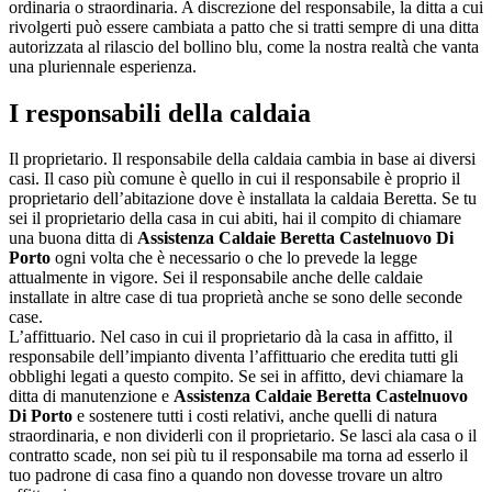
ordinaria o straordinaria. A discrezione del responsabile, la ditta a cui
rivolgerti può essere cambiata a patto che si tratti sempre di una ditta
autorizzata al rilascio del bollino blu, come la nostra realtà che vanta
una pluriennale esperienza.
I responsabili della caldaia
Il proprietario. Il responsabile della caldaia cambia in base ai diversi
casi. Il caso più comune è quello in cui il responsabile è proprio il
proprietario dell’abitazione dove è installata la caldaia Beretta. Se tu
sei il proprietario della casa in cui abiti, hai il compito di chiamare
una buona ditta di
Assistenza Caldaie Beretta Castelnuovo Di
Porto
ogni volta che è necessario o che lo prevede la legge
attualmente in vigore. Sei il responsabile anche delle caldaie
installate in altre case di tua proprietà anche se sono delle seconde
case.
L’affittuario. Nel caso in cui il proprietario dà la casa in affitto, il
responsabile dell’impianto diventa l’affittuario che eredita tutti gli
obblighi legati a questo compito. Se sei in affitto, devi chiamare la
ditta di manutenzione e
Assistenza Caldaie Beretta Castelnuovo
Di Porto
e sostenere tutti i costi relativi, anche quelli di natura
straordinaria, e non dividerli con il proprietario. Se lasci ala casa o il
contratto scade, non sei più tu il responsabile ma torna ad esserlo il
tuo padrone di casa fino a quando non dovesse trovare un altro