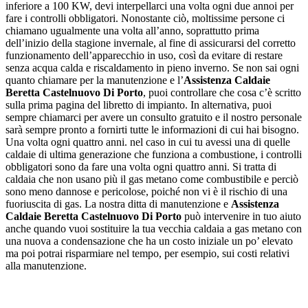
inferiore a 100 KW, devi interpellarci una volta ogni due annoi per
fare i controlli obbligatori. Nonostante ciò, moltissime persone ci
chiamano ugualmente una volta all’anno, soprattutto prima
dell’inizio della stagione invernale, al fine di assicurarsi del corretto
funzionamento dell’apparecchio in uso, così da evitare di restare
senza acqua calda e riscaldamento in pieno inverno. Se non sai ogni
quanto chiamare per la manutenzione e l’
Assistenza Caldaie
Beretta Castelnuovo Di Porto
, puoi controllare che cosa c’è scritto
sulla prima pagina del libretto di impianto. In alternativa, puoi
sempre chiamarci per avere un consulto gratuito e il nostro personale
sarà sempre pronto a fornirti tutte le informazioni di cui hai bisogno.
Una volta ogni quattro anni. nel caso in cui tu avessi una di quelle
caldaie di ultima generazione che funziona a combustione, i controlli
obbligatori sono da fare una volta ogni quattro anni. Si tratta di
caldaia che non usano più il gas metano come combustibile e perciò
sono meno dannose e pericolose, poiché non vi è il rischio di una
fuoriuscita di gas. La nostra ditta di manutenzione e
Assistenza
Caldaie Beretta Castelnuovo Di Porto
può intervenire in tuo aiuto
anche quando vuoi sostituire la tua vecchia caldaia a gas metano con
una nuova a condensazione che ha un costo iniziale un po’ elevato
ma poi potrai risparmiare nel tempo, per esempio, sui costi relativi
alla manutenzione.