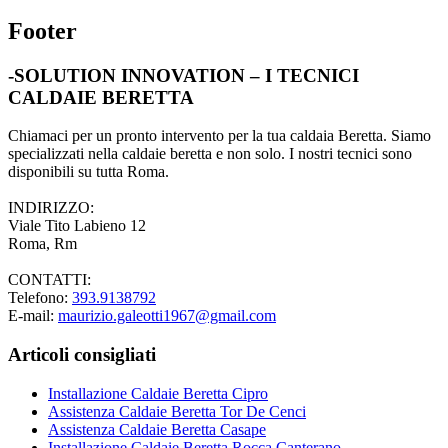
Footer
-SOLUTION INNOVATION – I TECNICI
CALDAIE BERETTA
Chiamaci per un pronto intervento per la tua caldaia Beretta. Siamo
specializzati nella caldaie beretta e non solo. I nostri tecnici sono
disponibili su tutta Roma.
INDIRIZZO:
Viale Tito Labieno 12
Roma, Rm
CONTATTI:
Telefono:
393.9138792
E-mail:
maurizio.galeotti1967@gmail.com
Articoli consigliati
Installazione Caldaie Beretta Cipro
Assistenza Caldaie Beretta Tor De Cenci
Assistenza Caldaie Beretta Casape
Installazione Caldaie Beretta Rocca Canterano