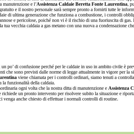
la manutenzione e l’
Assistenza Caldaie Beretta Fonte Laurentina
, p
atuito e il nostro personale sarà sempre pronto a fornirti tutte le infor
daie di ultima generazione che funziona a combustione, i controlli obblig
ose e pericolose, poiché non vi è il rischio di una fuoriuscita di gas.
 la tua vecchia caldaia a gas metano con una nuova a condensazione che 
n po’ di confusione perché per le caldaie in uso in ambito civile è prev
venti che sono previsti dalle norme di legge attualmente in vigore per la 
urentina
viene chiamata per i controlli ordinari, siamo tenuti a controllar
 la funzionalità della caldaia.
aordinaria ogni volta che la nostra ditta di manutenzione e
Assistenza C
richiede un pronto intervento per risolvere subito la situazione e ripor
 venga anche chiesto di effettuar i normali controlli di routine.