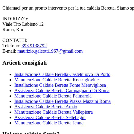
Chiamaci per un pronto intervento per la tua caldaia Beretta. Siamo spec
INDIRIZZO:
Viale Tito Labieno 12
Roma, Rm
CONTATTI:
Telefono:
393.9138792
E-mail:
maurizio.galeotti1967@gmail.com
Articoli consigliati
Installazione Caldaie Beretta Castelnuovo Di Porto
Manutenzione Caldaie Beretta Roccagiovine
Installazione Caldaie Beretta Fonte Meravigliosa
Assistenza Caldaie Beretta Campagnano Di Roma
Manutenzione Caldaie Beretta Palmarola
Installazione Caldaie Beretta Piazza Mazzini Roma
Assistenza Caldaie Beretta Anzio
Manutenzione Caldaie Beretta Vallepietra
Assistenza Caldaie Beretta Settebagni
Manutenzione Caldaie Beretta Jenne