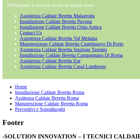
Effettuiamo il servizio anche in queste zone:
Assistenza Caldaie Beretta Malagrotta
Installazione Caldaie Beretta Pavona
Installazione Caldaie Beretta Ostia Antica
Contact Us
Assistenza Caldaie Beretta Val Melaina
Manutenzione Caldaie Beretta Castelnuovo Di Porto
Assistenza Caldaie Beretta Stazione Termini
Installazione Caldaie Beretta Campagnano Di Roma
Assistenza Caldaie Beretta Eur
Assistenza Caldaie Beretta Casal Lumbroso
Home
Installazione Caldaie Beretta Roma
Assitenza Caldaie Beretta Roma
Manutenzione Caldaie Beretta Roma
Preventivi e Sopralluoghi
Footer
-SOLUTION INNOVATION – I TECNICI CALDA