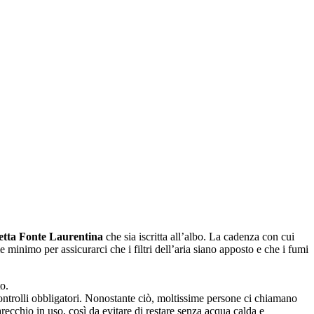
etta Fonte Laurentina
che sia iscritta all’albo. La cadenza con cui
minimo per assicurarci che i filtri dell’aria siano apposto e che i fumi
o.
controlli obbligatori. Nonostante ciò, moltissime persone ci chiamano
recchio in uso, così da evitare di restare senza acqua calda e