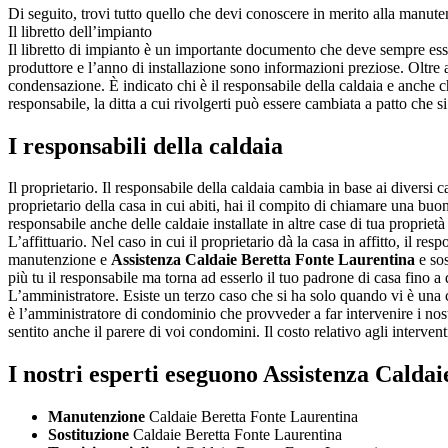
Di seguito, trovi tutto quello che devi conoscere in merito alla manute
Il libretto dell’impianto
Il libretto di impianto è un importante documento che deve sempre esser
produttore e l’anno di installazione sono informazioni preziose. Oltre a
condensazione. È indicato chi è il responsabile della caldaia e anche c
responsabile, la ditta a cui rivolgerti può essere cambiata a patto che si
I responsabili della caldaia
Il proprietario. Il responsabile della caldaia cambia in base ai diversi c
proprietario della casa in cui abiti, hai il compito di chiamare una buon
responsabile anche delle caldaie installate in altre case di tua proprie
L’affittuario. Nel caso in cui il proprietario dà la casa in affitto, il res
manutenzione e
Assistenza Caldaie Beretta Fonte Laurentina
e sos
più tu il responsabile ma torna ad esserlo il tuo padrone di casa fino a
L’amministratore. Esiste un terzo caso che si ha solo quando vi è una 
è l’amministratore di condominio che provveder a far intervenire i nos
sentito anche il parere di voi condomini. Il costo relativo agli interv
I nostri esperti eseguono Assistenza Calda
Manutenzione
Caldaie Beretta Fonte Laurentina
Sostituzione
Caldaie Beretta Fonte Laurentina