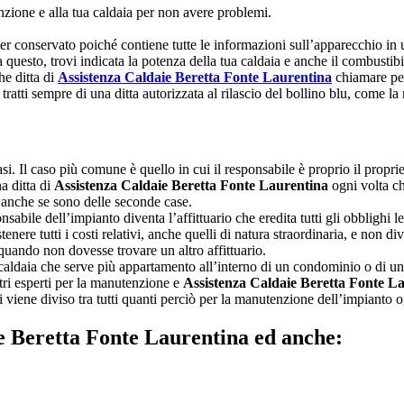
nzione e alla tua caldaia per non avere problemi.
 conservato poiché contiene tutte le informazioni sull’apparecchio in uso
 questo, trovi indicata la potenza della tua caldaia e anche il combustib
he ditta di
Assistenza Caldaie Beretta Fonte Laurentina
chiamare per
 tratti sempre di una ditta autorizzata al rilascio del bollino blu, come l
asi. Il caso più comune è quello in cui il responsabile è proprio il propriet
a ditta di
Assistenza Caldaie Beretta Fonte Laurentina
ogni volta ch
tà anche se sono delle seconde case.
ponsabile dell’impianto diventa l’affittuario che eredita tutti gli obblighi 
tenere tutti i costi relativi, anche quelli di natura straordinaria, e non div
 quando non dovesse trovare un altro affittuario.
caldaia che serve più appartamento all’interno di un condominio o di una 
tri esperti per la manutenzione e
Assistenza Caldaie Beretta Fonte L
enti viene diviso tra tutti quanti perciò per la manutenzione dell’impiant
ie Beretta Fonte Laurentina ed anche: