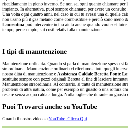
riscaldamento in pieno inverno. Se non sai ogni quanto chiamare per 
impianto. In alternativa, puoi sempre chiamarci per avere un consulto gr
Una volta ogni quattro anni. nel caso in cui tu avessi una di quelle cal
non usano più il gas metano come combustibile e perciò sono meno dann
Laurentina
può intervenire in tuo aiuto anche quando vuoi sostituire
tempo, per esempio, sui costi relativi alla manutenzione.
I tipi di manutenzione
Manutenzione ordinaria. Quando si parla di manutenzione spesso si fa u
straordinaria. Manutenzione ordinaria ci riferiamo a tutti quegli inter
nostra ditta di manutenzione e
Assistenza Caldaie Beretta Fonte La
sostituite sempre con pezzi originali Beretta al fine di lasciare immutata
Manutenzione straordinaria. Al contrario, si tratta di manutenzione str
problemi di altra natura, come per esempio un guasto o una rottura che 
restare senza acqua calda a lungo. Nulla toglie che durante un guasto ci
Puoi Trovarci anche su YouTube
Guarda il nostro video su
YouTube, Clicca Qui