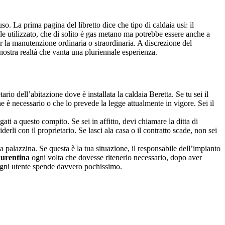
. La prima pagina del libretto dice che tipo di caldaia usi: il
ile utilizzato, che di solito è gas metano ma potrebbe essere anche a
 la manutenzione ordinaria o straordinaria. A discrezione del
a nostra realtà che vanta una pluriennale esperienza.
ario dell’abitazione dove è installata la caldaia Beretta. Se tu sei il
e è necessario o che lo prevede la legge attualmente in vigore. Sei il
legati a questo compito. Se sei in affitto, devi chiamare la ditta di
iderli con il proprietario. Se lasci ala casa o il contratto scade, non sei
palazzina. Se questa è la tua situazione, il responsabile dell’impianto
aurentina
ogni volta che dovesse ritenerlo necessario, dopo aver
o ogni utente spende davvero pochissimo.