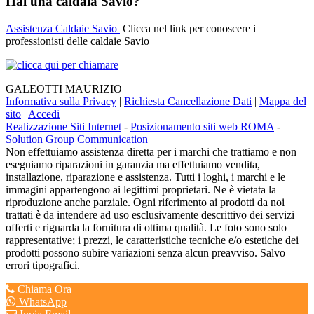
Hai una caldaia Savio?
Assistenza Caldaie Savio
Clicca nel link per conoscere i
professionisti delle caldaie Savio
GALEOTTI MAURIZIO
Informativa sulla Privacy
|
Richiesta Cancellazione Dati
|
Mappa del
sito
|
Accedi
Realizzazione Siti Internet
-
Posizionamento siti web ROMA
-
Solution Group Communication
Non effettuiamo assistenza diretta per i marchi che trattiamo e non
eseguiamo riparazioni in garanzia ma effettuiamo vendita,
installazione, riparazione e assistenza. Tutti i loghi, i marchi e le
immagini appartengono ai legittimi proprietari. Ne è vietata la
riproduzione anche parziale. Ogni riferimento ai prodotti da noi
trattati è da intendere ad uso esclusivamente descrittivo dei servizi
offerti e riguarda la fornitura di ottima qualità. Le foto sono solo
rappresentative; i prezzi, le caratteristiche tecniche e/o estetiche dei
prodotti possono subire variazioni senza alcun preavviso. Salvo
errori tipografici.
Chiama Ora
WhatsApp