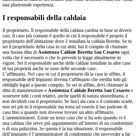
una pluriennale esperienza.
I responsabili della caldaia
Il proprietario. Il responsabile della caldaia cambia in base ai diversi
casi. Il caso più comune è quello in cui il responsabile è proprio il
proprietario dell’abitazione dove è installata la caldaia Beretta. Se tu
sei il proprietario della casa in cui abiti, hai il compito di chiamare
una buona ditta di
Assistenza Caldaie Beretta San Cesareo
ogni
volta che è necessario o che lo prevede la legge attualmente in
vigore. Sei il responsabile anche delle caldaie installate in altre case
di tua proprietà anche se sono delle seconde case.
L’affittuario. Nel caso in cui il proprietario dà la casa in affitto, il
responsabile dell’impianto diventa l’affittuario che eredita tutti gli
obblighi legati a questo compito. Se sei in affitto, devi chiamare la
ditta di manutenzione e
Assistenza Caldaie Beretta San Cesareo
e
sostenere tutti i costi relativi, anche quelli di natura straordinaria, e
non dividerli con il proprietario. Se lasci ala casa o il contratto scade,
non sei più tu il responsabile ma torna ad esserlo il tuo padrone di
casa fino a quando non dovesse trovare un altro affittuario.
L’amministratore. Esiste un terzo caso che si ha solo quando vi è
una caldaia che serve più appartamento all’interno di un condominio
o di una palazzina. Se questa è la tua situazione, il responsabile
dell’impianto è l’amministratore di condominio che provveder a far