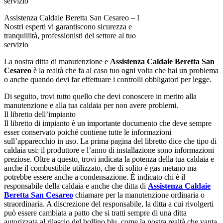
Assistenza Caldaie Beretta San Cesareo – I
Nostri esperti vi garantiscono sicurezza e
tranquillità, professionisti del settore al tuo
servizio
La nostra ditta di manutenzione e
Assistenza Caldaie Beretta San
Cesareo
è la realtà che fa al caso tuo ogni volta che hai un problema
o anche quando devi far effettuare i controlli obbligatori per legge.
Di seguito, trovi tutto quello che devi conoscere in merito alla
manutenzione e alla tua caldaia per non avere problemi.
Il libretto dell’impianto
Il libretto di impianto è un importante documento che deve sempre
esser conservato poiché contiene tutte le informazioni
sull’apparecchio in uso. La prima pagina del libretto dice che tipo di
caldaia usi: il produttore e l’anno di installazione sono informazioni
preziose. Oltre a questo, trovi indicata la potenza della tua caldaia e
anche il combustibile utilizzato, che di solito è gas metano ma
potrebbe essere anche a condensazione. È indicato chi è il
responsabile della caldaia e anche che ditta di
Assistenza Caldaie
Beretta San Cesareo
chiamare per la manutenzione ordinaria o
straordinaria. A discrezione del responsabile, la ditta a cui rivolgerti
può essere cambiata a patto che si tratti sempre di una ditta
autorizzata al rilascio del bollino blu, come la nostra realtà che vanta