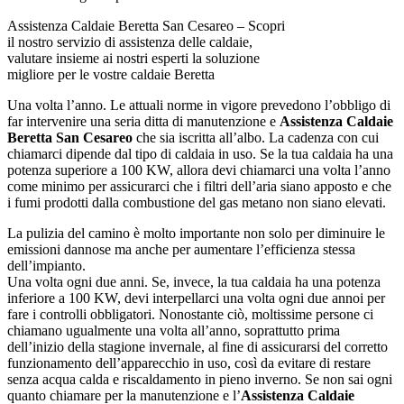
Assistenza Caldaie Beretta San Cesareo – Scopri
il nostro servizio di assistenza delle caldaie,
valutare insieme ai nostri esperti la soluzione
migliore per le vostre caldaie Beretta
Una volta l’anno. Le attuali norme in vigore prevedono l’obbligo di
far intervenire una seria ditta di manutenzione e
Assistenza Caldaie
Beretta San Cesareo
che sia iscritta all’albo. La cadenza con cui
chiamarci dipende dal tipo di caldaia in uso. Se la tua caldaia ha una
potenza superiore a 100 KW, allora devi chiamarci una volta l’anno
come minimo per assicurarci che i filtri dell’aria siano apposto e che
i fumi prodotti dalla combustione del gas metano non siano elevati.
La pulizia del camino è molto importante non solo per diminuire le
emissioni dannose ma anche per aumentare l’efficienza stessa
dell’impianto.
Una volta ogni due anni. Se, invece, la tua caldaia ha una potenza
inferiore a 100 KW, devi interpellarci una volta ogni due annoi per
fare i controlli obbligatori. Nonostante ciò, moltissime persone ci
chiamano ugualmente una volta all’anno, soprattutto prima
dell’inizio della stagione invernale, al fine di assicurarsi del corretto
funzionamento dell’apparecchio in uso, così da evitare di restare
senza acqua calda e riscaldamento in pieno inverno. Se non sai ogni
quanto chiamare per la manutenzione e l’
Assistenza Caldaie