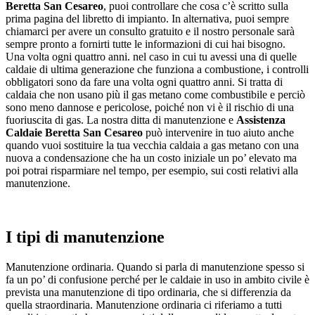
Beretta San Cesareo
, puoi controllare che cosa c’è scritto sulla
prima pagina del libretto di impianto. In alternativa, puoi sempre
chiamarci per avere un consulto gratuito e il nostro personale sarà
sempre pronto a fornirti tutte le informazioni di cui hai bisogno.
Una volta ogni quattro anni. nel caso in cui tu avessi una di quelle
caldaie di ultima generazione che funziona a combustione, i controlli
obbligatori sono da fare una volta ogni quattro anni. Si tratta di
caldaia che non usano più il gas metano come combustibile e perciò
sono meno dannose e pericolose, poiché non vi è il rischio di una
fuoriuscita di gas. La nostra ditta di manutenzione e
Assistenza
Caldaie Beretta San Cesareo
può intervenire in tuo aiuto anche
quando vuoi sostituire la tua vecchia caldaia a gas metano con una
nuova a condensazione che ha un costo iniziale un po’ elevato ma
poi potrai risparmiare nel tempo, per esempio, sui costi relativi alla
manutenzione.
I tipi di manutenzione
Manutenzione ordinaria. Quando si parla di manutenzione spesso si
fa un po’ di confusione perché per le caldaie in uso in ambito civile è
prevista una manutenzione di tipo ordinaria, che si differenzia da
quella straordinaria. Manutenzione ordinaria ci riferiamo a tutti