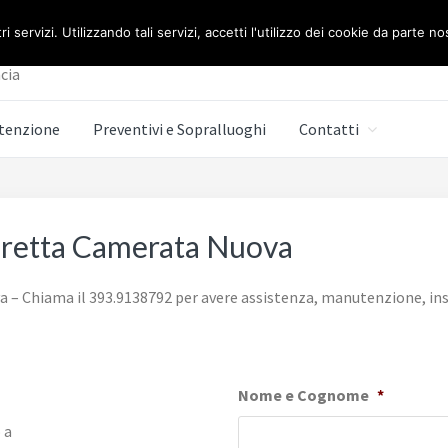
E BERETTA ROMA
ri servizi. Utilizzando tali servizi, accetti l'utilizzo dei cookie da parte no
cia
tenzione
Preventivi e Sopralluoghi
Contatti
Beretta Camerata Nuova
 – Chiama il 393.9138792 per avere assistenza, manutenzione, inst
Nome e Cognome
*