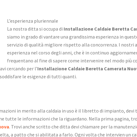
L’esperienza pluriennale
La nostra ditta si occupa di
Installazione Caldaie Beretta 
siamo in grado di vantare una grandissima esperienza in questo
servizio di qualità migliore rispetto alla concorrenza. I nostr
esperienza nel corso degli anni, che è in continuo aggiorname
frequentano al fine di sapere come intervenire nel modo più co
avi cercando per l’
Installazione Caldaie Beretta Camerata Nuo
oddisfare le esigenze di tutti quanti.
azioni in merito alla caldaia in uso è il libretto di impianto, de
iene tutte le informazioni che la riguardano. Nella prima pagina, trovi
uova
. Trovi anche scritto che ditta devi chiamare per la manuten
scelta, a patto che si abilitata a farlo. Ogni volta che intervien un 