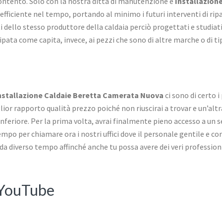
scontento. Solo con la nostra ditta di manutenzione e
Installazion
 efficiente nel tempo, portando al minimo i futuri interventi di rip
ti dello stesso produttore della caldaia perciò progettati e studiat
ata come capita, invece, ai pezzi che sono di altre marche o di tip
nstallazione Caldaie Beretta Camerata Nuova
ci sono di certo 
lior rapporto qualità prezzo poiché non riuscirai a trovar e un’altr
inferiore. Per la prima volta, avrai finalmente pieno accesso a un 
empo per chiamare ora i nostri uffici dove il personale gentile e cor
i da diverso tempo affinché anche tu possa avere dei veri professioni
 YouTube