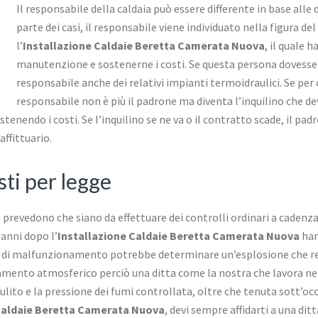
Il responsabile della caldaia può essere differente in base alle 
parte dei casi, il responsabile viene individuato nella figura de
l’
Installazione Caldaie Beretta Camerata Nuova
, il quale 
manutenzione e sostenerne i costi. Se questa persona dovesse e
responsabile anche dei relativi impianti termoidraulici. Se per c
responsabile non è più il padrone ma diventa l’inquilino che d
tenendo i costi. Se l’inquilino se ne va o il contratto scade, il pad
affittuario.
isti per legge
 prevedono che siano da effettuare dei controlli ordinari a cadenza 
 anni dopo l’
Installazione Caldaie Beretta Camerata Nuova
han
o di malfunzionamento potrebbe determinare un’esplosione che reca
namento atmosferico perciò una ditta come la nostra che lavora ne
a pulito e la pressione dei fumi controllata, oltre che tenuta sott’o
Caldaie Beretta Camerata Nuova
, devi sempre affidarti a una ditt