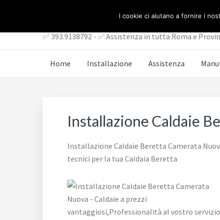
Passa
Passa
ASSISTENZA CALDAI
I cookie ci aiutano a fornire i nost
al
al
contenuto
piè
✅ 393.9138792 - ✅ Assistenza in tutta Roma e Provin
principale
di
pagina
Home
Installazione
Assistenza
Manu
Installazione Caldaie 
Installazione Caldaie Beretta Camerata Nuova
tecnici per la tua Caldaia Beretta