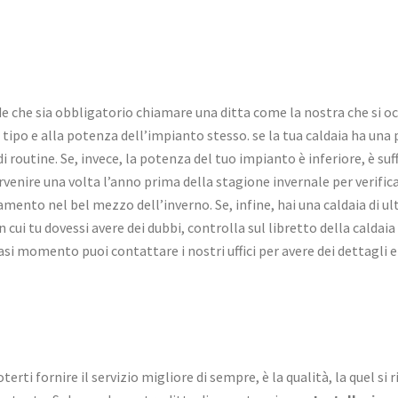
de che sia obbligatorio chiamare una ditta come la nostra che si 
l tipo e alla potenza dell’impianto stesso. se la tua caldaia ha un
di routine. Se, invece, la potenza del tuo impianto è inferiore, è suf
venire una volta l’anno prima della stagione invernale per verifica
nto nel bel mezzo dell’inverno. Se, infine, hai una caldaia di ul
 cui tu dovessi avere dei dubbi, controlla sul libretto della caldai
asi momento puoi contattare i nostri uffici per avere dei dettagli e
rti fornire il servizio migliore di sempre, è la qualità, la quel si 