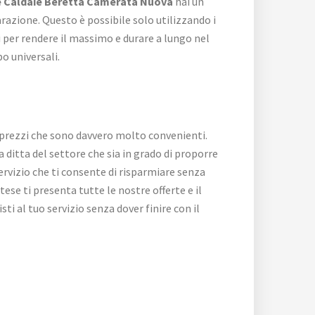
e Caldaie Beretta Camerata Nuova
hai un
arazione. Questo è possibile solo utilizzando i
i per rendere il massimo e durare a lungo nel
o universali.
i prezzi che sono davvero molto convenienti.
a ditta del settore che sia in grado di proporre
servizio che ti consente di risparmiare senza
tese ti presenta tutte le nostre offerte e il
sti al tuo servizio senza dover finire con il