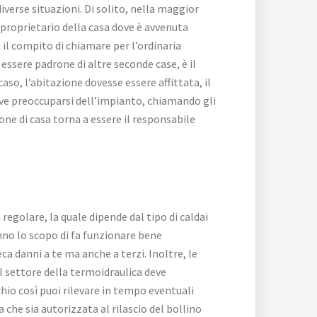
diverse situazioni. Di solito, nella maggior
l proprietario della casa dove è avvenuta
ha il compito di chiamare per l’ordinaria
ssere padrone di altre seconde case, è il
aso, l’abitazione dovesse essere affittata, il
eve preoccuparsi dell’impianto, chiamando gli
rone di casa torna a essere il responsabile
regolare, la quale dipende dal tipo di caldai
no lo scopo di fa funzionare bene
 danni a te ma anche a terzi. Inoltre, le
l settore della termoidraulica deve
cchio così puoi rilevare in tempo eventuali
a che sia autorizzata al rilascio del bollino