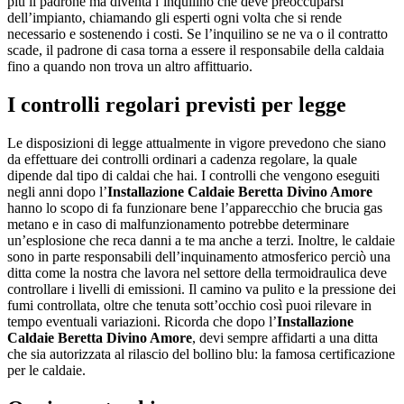
più il padrone ma diventa l’inquilino che deve preoccuparsi
dell’impianto, chiamando gli esperti ogni volta che si rende
necessario e sostenendo i costi. Se l’inquilino se ne va o il contratto
scade, il padrone di casa torna a essere il responsabile della caldaia
fino a quando non trova un altro affittuario.
I controlli regolari previsti per legge
Le disposizioni di legge attualmente in vigore prevedono che siano
da effettuare dei controlli ordinari a cadenza regolare, la quale
dipende dal tipo di caldai che hai. I controlli che vengono eseguiti
negli anni dopo l’
Installazione Caldaie Beretta Divino Amore
hanno lo scopo di fa funzionare bene l’apparecchio che brucia gas
metano e in caso di malfunzionamento potrebbe determinare
un’esplosione che reca danni a te ma anche a terzi. Inoltre, le caldaie
sono in parte responsabili dell’inquinamento atmosferico perciò una
ditta come la nostra che lavora nel settore della termoidraulica deve
controllare i livelli di emissioni. Il camino va pulito e la pressione dei
fumi controllata, oltre che tenuta sott’occhio così puoi rilevare in
tempo eventuali variazioni. Ricorda che dopo l’
Installazione
Caldaie Beretta Divino Amore
, devi sempre affidarti a una ditta
che sia autorizzata al rilascio del bollino blu: la famosa certificazione
per le caldaie.