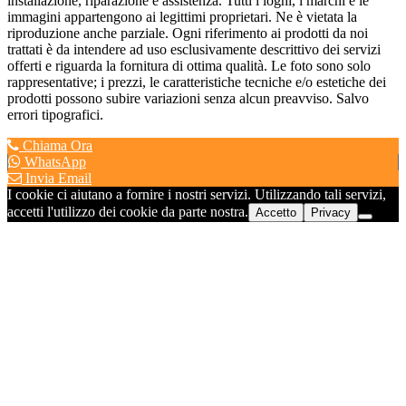
installazione, riparazione e assistenza. Tutti i loghi, i marchi e le
immagini appartengono ai legittimi proprietari. Ne è vietata la
riproduzione anche parziale. Ogni riferimento ai prodotti da noi
trattati è da intendere ad uso esclusivamente descrittivo dei servizi
offerti e riguarda la fornitura di ottima qualità. Le foto sono solo
rappresentative; i prezzi, le caratteristiche tecniche e/o estetiche dei
prodotti possono subire variazioni senza alcun preavviso. Salvo
errori tipografici.
Chiama Ora
WhatsApp
Invia Email
I cookie ci aiutano a fornire i nostri servizi. Utilizzando tali servizi,
accetti l'utilizzo dei cookie da parte nostra.
Accetto
Privacy