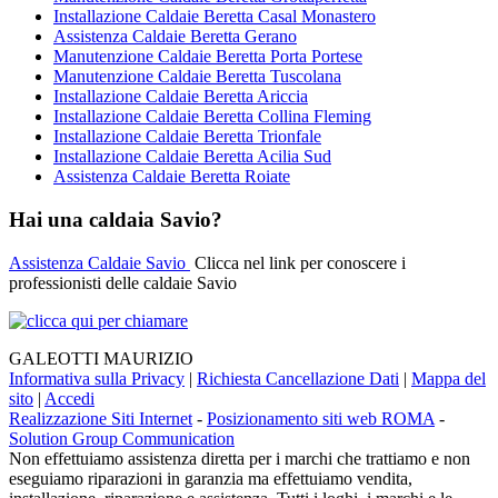
Installazione Caldaie Beretta Casal Monastero
Assistenza Caldaie Beretta Gerano
Manutenzione Caldaie Beretta Porta Portese
Manutenzione Caldaie Beretta Tuscolana
Installazione Caldaie Beretta Ariccia
Installazione Caldaie Beretta Collina Fleming
Installazione Caldaie Beretta Trionfale
Installazione Caldaie Beretta Acilia Sud
Assistenza Caldaie Beretta Roiate
Hai una caldaia Savio?
Assistenza Caldaie Savio
Clicca nel link per conoscere i
professionisti delle caldaie Savio
GALEOTTI MAURIZIO
Informativa sulla Privacy
|
Richiesta Cancellazione Dati
|
Mappa del
sito
|
Accedi
Realizzazione Siti Internet
-
Posizionamento siti web ROMA
-
Solution Group Communication
Non effettuiamo assistenza diretta per i marchi che trattiamo e non
eseguiamo riparazioni in garanzia ma effettuiamo vendita,