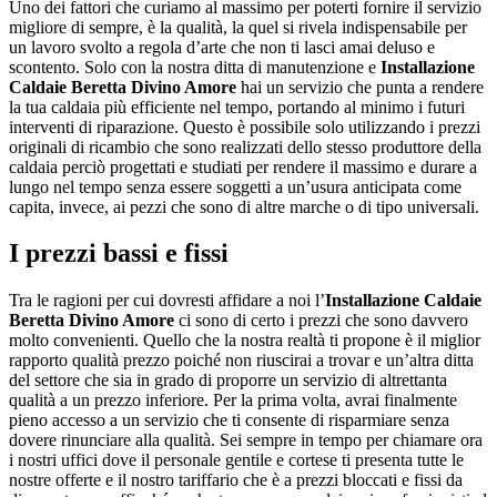
Uno dei fattori che curiamo al massimo per poterti fornire il servizio
migliore di sempre, è la qualità, la quel si rivela indispensabile per
un lavoro svolto a regola d’arte che non ti lasci amai deluso e
scontento. Solo con la nostra ditta di manutenzione e
Installazione
Caldaie Beretta Divino Amore
hai un servizio che punta a rendere
la tua caldaia più efficiente nel tempo, portando al minimo i futuri
interventi di riparazione. Questo è possibile solo utilizzando i prezzi
originali di ricambio che sono realizzati dello stesso produttore della
caldaia perciò progettati e studiati per rendere il massimo e durare a
lungo nel tempo senza essere soggetti a un’usura anticipata come
capita, invece, ai pezzi che sono di altre marche o di tipo universali.
I prezzi bassi e fissi
Tra le ragioni per cui dovresti affidare a noi l’
Installazione Caldaie
Beretta Divino Amore
ci sono di certo i prezzi che sono davvero
molto convenienti. Quello che la nostra realtà ti propone è il miglior
rapporto qualità prezzo poiché non riuscirai a trovar e un’altra ditta
del settore che sia in grado di proporre un servizio di altrettanta
qualità a un prezzo inferiore. Per la prima volta, avrai finalmente
pieno accesso a un servizio che ti consente di risparmiare senza
dovere rinunciare alla qualità. Sei sempre in tempo per chiamare ora
i nostri uffici dove il personale gentile e cortese ti presenta tutte le
nostre offerte e il nostro tariffario che è a prezzi bloccati e fissi da