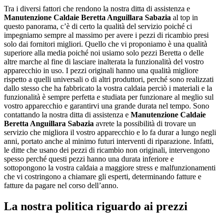
Tra i diversi fattori che rendono la nostra ditta di assistenza e
Manutenzione Caldaie Beretta Anguillara Sabazia
al top in
questo panorama, c’è di certo la qualità del servizio poiché ci
impegniamo sempre al massimo per avere i pezzi di ricambio presi
solo dai fornitori migliori. Quello che vi proponiamo è una qualità
superiore alla media poiché noi usiamo solo pezzi Beretta o delle
altre marche al fine di lasciare inalterata la funzionalità del vostro
apparecchio in uso. I pezzi originali hanno una qualità migliore
rispetto a quelli universali o di altri produttori, perché sono realizzati
dallo stesso che ha fabbricato la vostra caldaia perciò i materiali e la
funzionalità è sempre perfetta e studiata per funzionare al meglio sul
vostro apparecchio e garantirvi una grande durata nel tempo. Sono
contattando la nostra ditta di assistenza e
Manutenzione Caldaie
Beretta Anguillara Sabazia
avrete la possibilità di trovare un
servizio che migliora il vostro apparecchio e lo fa durar a lungo negli
anni, portato anche al minimo futuri interventi di riparazione. Infatti,
le ditte che usano dei pezzi di ricambio non originali, intervengono
spesso perché questi pezzi hanno una durata inferiore e
sottopongono la vostra caldaia a maggiore stress e malfunzionamenti
che vi costringono a chiamare gli esperti, determinando fatture e
fatture da pagare nel corso dell’anno.
La nostra politica riguardo ai prezzi