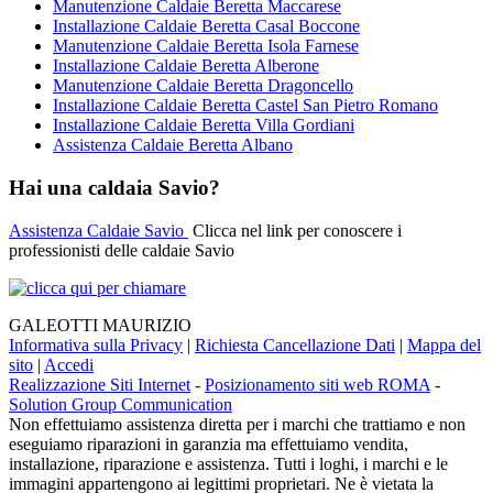
Manutenzione Caldaie Beretta Maccarese
Installazione Caldaie Beretta Casal Boccone
Manutenzione Caldaie Beretta Isola Farnese
Installazione Caldaie Beretta Alberone
Manutenzione Caldaie Beretta Dragoncello
Installazione Caldaie Beretta Castel San Pietro Romano
Installazione Caldaie Beretta Villa Gordiani
Assistenza Caldaie Beretta Albano
Hai una caldaia Savio?
Assistenza Caldaie Savio
Clicca nel link per conoscere i
professionisti delle caldaie Savio
GALEOTTI MAURIZIO
Informativa sulla Privacy
|
Richiesta Cancellazione Dati
|
Mappa del
sito
|
Accedi
Realizzazione Siti Internet
-
Posizionamento siti web ROMA
-
Solution Group Communication
Non effettuiamo assistenza diretta per i marchi che trattiamo e non
eseguiamo riparazioni in garanzia ma effettuiamo vendita,
installazione, riparazione e assistenza. Tutti i loghi, i marchi e le
immagini appartengono ai legittimi proprietari. Ne è vietata la