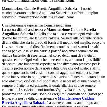
Manutenzione Caldaie Beretta Anguillara Sabazia – I nostri
tecnici lavorano anche a Anguillara Sabazia per offrire il miglior
servizio di manutenzione della tua caldaia Roma
Una pluriennale esperienza formata negli anni
La nostra ditta di assistenza e
Manutenzione Caldaie Beretta
Anguillara Sabazia
è quello che fa al caso vostro ogni volta che
dovete far controllare la vostra caldaia. Se siete alla costante ricerca
di una ditta che sia in grado di fornirvi il meglio del meglio, ecco che
la vostra ricerca può dirsi finalmente conclusa: noi siamo la realtà
che fa per voi e la vostra caldaia poiché abbiamo accumulato un
grande bagaglio di esperienza nel corso degli anni di attività in
questo settore. Ogni volta che interveniamo, abbiamo la possibilità
di accumulare importanti esperienza che diventano preziose per la
crescita professionale della nostra ditta oltre che del nostro staff, il
quale segue anche dei costanti corsi di aggiornamento per sapere
come intervenire in ogni genere di situazione. Il nostro operato ha un
solo obiettivo, cioè cielo di soddisfare le necessità di una clientela
sempre più attenta ed esigente, la quale alla fine si dice sempre
contenta del servizio da noi fornito. Ogni volta che sorge un
problema con la caldaia, sono da eseguire i controlli obbligatori per
legge, è la nostra ditta di assistenza e
Manutenzione Caldaie
Beretta Anguillara Sabazia
è a essere chiamata, anno dopo anno.
Da questa clientela più affezionata e fidelizzata, è nato un