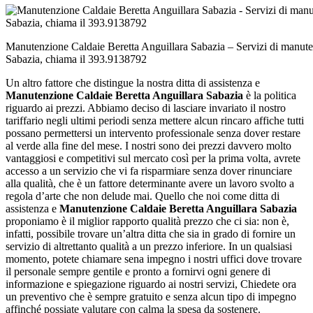
Manutenzione Caldaie Beretta Anguillara Sabazia – Servizi di manute
Sabazia, chiama il 393.9138792
Un altro fattore che distingue la nostra ditta di assistenza e
Manutenzione Caldaie Beretta Anguillara Sabazia
è la politica
riguardo ai prezzi. Abbiamo deciso di lasciare invariato il nostro
tariffario negli ultimi periodi senza mettere alcun rincaro affiche tutti
possano permettersi un intervento professionale senza dover restare
al verde alla fine del mese. I nostri sono dei prezzi davvero molto
vantaggiosi e competitivi sul mercato così per la prima volta, avrete
accesso a un servizio che vi fa risparmiare senza dover rinunciare
alla qualità, che è un fattore determinante avere un lavoro svolto a
regola d’arte che non delude mai. Quello che noi come ditta di
assistenza e
Manutenzione Caldaie Beretta Anguillara Sabazia
proponiamo è il miglior rapporto qualità prezzo che ci sia: non è,
infatti, possibile trovare un’altra ditta che sia in grado di fornire un
servizio di altrettanto qualità a un prezzo inferiore. In un qualsiasi
momento, potete chiamare sena impegno i nostri uffici dove trovare
il personale sempre gentile e pronto a fornirvi ogni genere di
informazione e spiegazione riguardo ai nostri servizi, Chiedete ora
un preventivo che è sempre gratuito e senza alcun tipo di impegno
affinché possiate valutare con calma la spesa da sostenere.