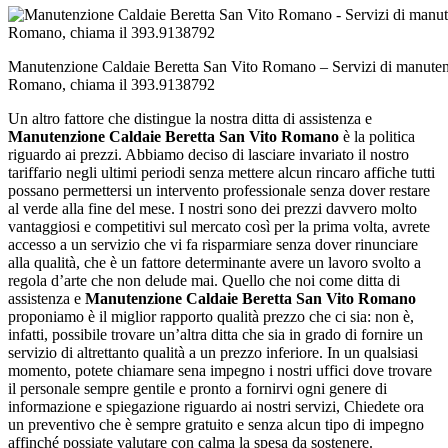
Manutenzione Caldaie Beretta San Vito Romano – Servizi di manuten
Romano, chiama il 393.9138792
Un altro fattore che distingue la nostra ditta di assistenza e
Manutenzione Caldaie Beretta San Vito Romano
è la politica
riguardo ai prezzi. Abbiamo deciso di lasciare invariato il nostro
tariffario negli ultimi periodi senza mettere alcun rincaro affiche tutti
possano permettersi un intervento professionale senza dover restare
al verde alla fine del mese. I nostri sono dei prezzi davvero molto
vantaggiosi e competitivi sul mercato così per la prima volta, avrete
accesso a un servizio che vi fa risparmiare senza dover rinunciare
alla qualità, che è un fattore determinante avere un lavoro svolto a
regola d’arte che non delude mai. Quello che noi come ditta di
assistenza e
Manutenzione Caldaie Beretta San Vito Romano
proponiamo è il miglior rapporto qualità prezzo che ci sia: non è,
infatti, possibile trovare un’altra ditta che sia in grado di fornire un
servizio di altrettanto qualità a un prezzo inferiore. In un qualsiasi
momento, potete chiamare sena impegno i nostri uffici dove trovare
il personale sempre gentile e pronto a fornirvi ogni genere di
informazione e spiegazione riguardo ai nostri servizi, Chiedete ora
un preventivo che è sempre gratuito e senza alcun tipo di impegno
affinché possiate valutare con calma la spesa da sostenere.