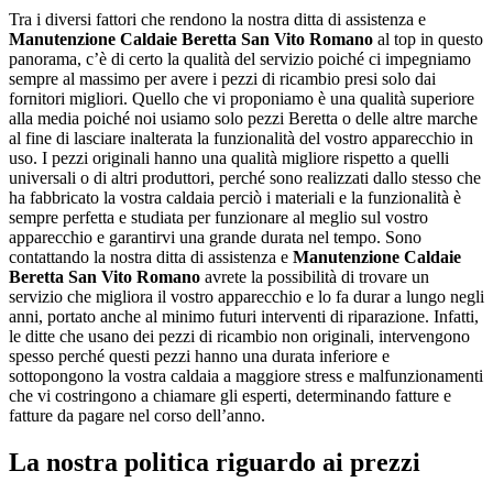
Tra i diversi fattori che rendono la nostra ditta di assistenza e
Manutenzione Caldaie Beretta San Vito Romano
al top in questo
panorama, c’è di certo la qualità del servizio poiché ci impegniamo
sempre al massimo per avere i pezzi di ricambio presi solo dai
fornitori migliori. Quello che vi proponiamo è una qualità superiore
alla media poiché noi usiamo solo pezzi Beretta o delle altre marche
al fine di lasciare inalterata la funzionalità del vostro apparecchio in
uso. I pezzi originali hanno una qualità migliore rispetto a quelli
universali o di altri produttori, perché sono realizzati dallo stesso che
ha fabbricato la vostra caldaia perciò i materiali e la funzionalità è
sempre perfetta e studiata per funzionare al meglio sul vostro
apparecchio e garantirvi una grande durata nel tempo. Sono
contattando la nostra ditta di assistenza e
Manutenzione Caldaie
Beretta San Vito Romano
avrete la possibilità di trovare un
servizio che migliora il vostro apparecchio e lo fa durar a lungo negli
anni, portato anche al minimo futuri interventi di riparazione. Infatti,
le ditte che usano dei pezzi di ricambio non originali, intervengono
spesso perché questi pezzi hanno una durata inferiore e
sottopongono la vostra caldaia a maggiore stress e malfunzionamenti
che vi costringono a chiamare gli esperti, determinando fatture e
fatture da pagare nel corso dell’anno.
La nostra politica riguardo ai prezzi