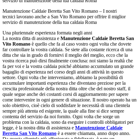
Manutenzione Caldaie Beretta San Vito Romano – I nostri
tecnici lavorano anche a San Vito Romano per offrire il miglior
servizio di manutenzione della tua caldaia Roma
Una pluriennale esperienza formata negli anni
La nostra ditta di assistenza e
Manutenzione Caldaie Beretta San
Vito Romano
è quello che fa al caso vostro ogni volta che dovete
far controllare la vostra caldaia. Se siete alla costante ricerca di una
ditta che sia in grado di fornirvi il meglio del meglio, ecco che la
vostra ricerca può dirsi finalmente conclusa: noi siamo la realtà che
fa per voi e la vostra caldaia poiché abbiamo accumulato un grande
bagaglio di esperienza nel corso degli anni di attività in questo
settore. Ogni volta che interveniamo, abbiamo la possibilità di
accumulare importanti esperienza che diventano preziose per la
crescita professionale della nostra ditta oltre che del nostro staff, il
quale segue anche dei costanti corsi di aggiornamento per sapere
come intervenire in ogni genere di situazione. Il nostro operato ha un
solo obiettivo, cioè cielo di soddisfare le necessità di una clientela
sempre più attenta ed esigente, la quale alla fine si dice sempre
contenta del servizio da noi fornito. Ogni volta che sorge un
problema con la caldaia, sono da eseguire i controlli obbligatori per
legge, è la nostra ditta di assistenza e
Manutenzione Caldaie
Beretta San Vito Romano
è a essere chiamata, anno dopo anno.
Da questa clientela più affezionata e fidelizzata, è nato un