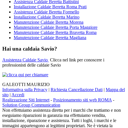
Assistenza Caldaie Beretta Battistini
Installazione Caldaie Beretta Roma Prati
Assistenza Caldaie Beretta Formello
Installazione Caldaie Beretta Marino
Manutenzione Caldaie Beretta Morena
Manutenzione Caldaie Beretta Porta Maggiore
Manutenzione Caldaie Beretta Bravetta Roma
Manutenzione Caldaie Beretta Magliana
Hai una caldaia Savio?
Assistenza Caldaie Savio
Clicca nel link per conoscere i
professionisti delle caldaie Savio
GALEOTTI MAURIZIO
Informativa sulla Privacy
|
Richiesta Cancellazione Dati
|
Mappa del
sito
|
Accedi
Realizzazione Siti Internet
-
Posizionamento siti web ROMA
-
Solution Group Communication
Non effettuiamo assistenza diretta per i marchi che trattiamo e non
eseguiamo riparazioni in garanzia ma effettuiamo vendita,
installazione, riparazione e assistenza. Tutti i loghi, i marchi e le
immagini appartengono ai legittimi proprietari. Ne è vietata la