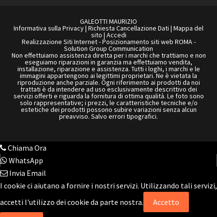
GALEOTTI MAURIZIO
Informativa sulla Privacy
|
Richiesta Cancellazione Dati
|
Mappa del
sito
|
Accedi
Realizzazione Siti Internet
-
Posizionamento siti web ROMA
-
Solution Group Communication
Non effettuiamo assistenza diretta per i marchi che trattiamo e non
eseguiamo riparazioni in garanzia ma effettuiamo vendita,
installazione, riparazione e assistenza. Tutti i loghi, i marchi e le
immagini appartengono ai legittimi proprietari. Ne è vietata la
riproduzione anche parziale. Ogni riferimento ai prodotti da noi
trattati è da intendere ad uso esclusivamente descrittivo dei
servizi offerti e riguarda la fornitura di ottima qualità. Le foto sono
solo rappresentative; i prezzi, le caratteristiche tecniche e/o
estetiche dei prodotti possono subire variazioni senza alcun
preavviso. Salvo errori tipografici.
Chiama Ora
WhatsApp
Invia Email
I cookie ci aiutano a fornire i nostri servizi. Utilizzando tali servizi,
accetti l'utilizzo dei cookie da parte nostra.
Accetto