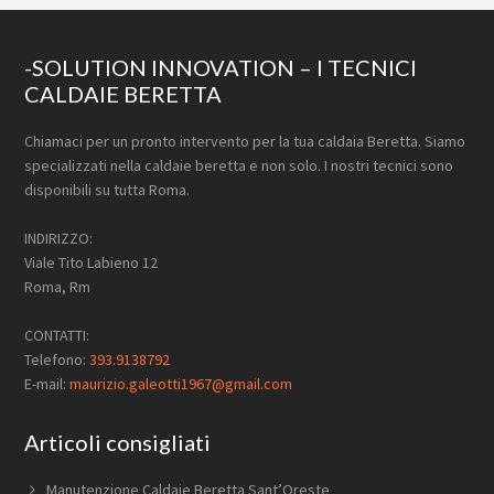
Footer
-SOLUTION INNOVATION – I TECNICI
CALDAIE BERETTA
Chiamaci per un pronto intervento per la tua caldaia Beretta. Siamo
specializzati nella caldaie beretta e non solo. I nostri tecnici sono
disponibili su tutta Roma.
INDIRIZZO:
Viale Tito Labieno 12
Roma, Rm
CONTATTI:
Telefono:
393.9138792
E-mail:
maurizio.galeotti1967@gmail.com
Articoli consigliati
Manutenzione Caldaie Beretta Sant’Oreste