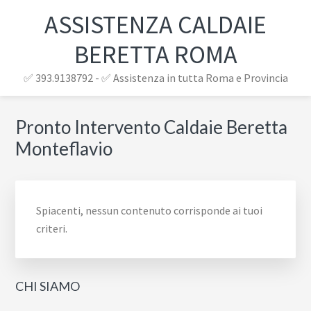
Passa
Passa
Passa
ASSISTENZA CALDAIE
al
alla
al
contenuto
barra
piè
BERETTA ROMA
principale
laterale
di
✅ 393.9138792 - ✅ Assistenza in tutta Roma e Provincia
primaria
pagina
Pronto Intervento Caldaie Beretta
Barra
laterale
Monteflavio
primaria
Spiacenti, nessun contenuto corrisponde ai tuoi
criteri.
CHI SIAMO