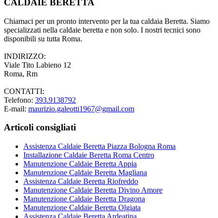
CALDAIE BERETTA
Chiamaci per un pronto intervento per la tua caldaia Beretta. Siamo
specializzati nella caldaie beretta e non solo. I nostri tecnici sono
disponibili su tutta Roma.
INDIRIZZO:
Viale Tito Labieno 12
Roma, Rm
CONTATTI:
Telefono:
393.9138792
E-mail:
maurizio.galeotti1967@gmail.com
Articoli consigliati
Assistenza Caldaie Beretta Piazza Bologna Roma
Installazione Caldaie Beretta Roma Centro
Manutenzione Caldaie Beretta Appia
Manutenzione Caldaie Beretta Magliana
Assistenza Caldaie Beretta Riofreddo
Manutenzione Caldaie Beretta Divino Amore
Manutenzione Caldaie Beretta Dragona
Manutenzione Caldaie Beretta Olgiata
Assistenza Caldaie Beretta Ardeatina