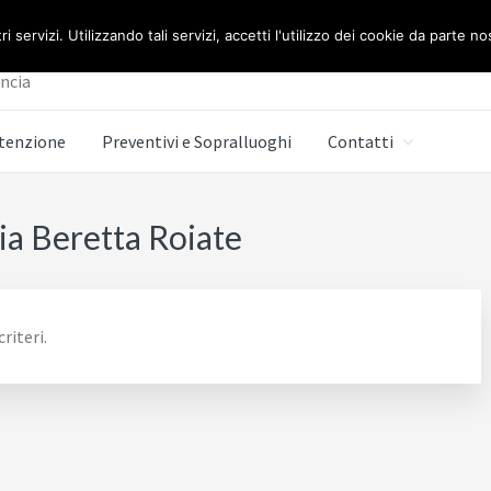
E BERETTA ROMA
ri servizi. Utilizzando tali servizi, accetti l'utilizzo dei cookie da parte no
incia
tenzione
Preventivi e Sopralluoghi
Contatti
ia Beretta Roiate
riteri.