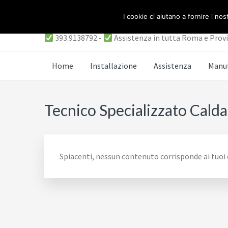
Passa
Passa
Passa
ASSISTENZA CALDAI
I cookie ci aiutano a fornire i nost
al
alla
al
contenuto
barra
piè
393.9138792 -
Assistenza in tutta Roma e Prov
principale
laterale
di
primaria
pagina
Home
Installazione
Assistenza
Manu
Tecnico Specializzato Calda
Spiacenti, nessun contenuto corrisponde ai tuoi c