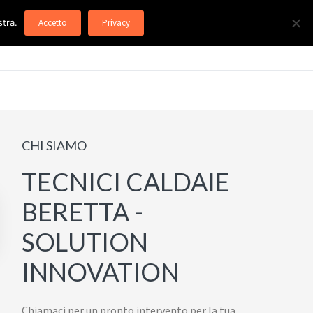
stra.
Accetto
Privacy
Barra
CHI SIAMO
laterale
TECNICI CALDAIE
primaria
BERETTA -
SOLUTION
INNOVATION
Chiamaci per un pronto intervento per la tua