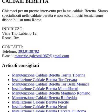
CALDAIE BERETTA
Chiamaci per un pronto intervento per la tua caldaia Beretta. Siamo
specializzati nella caldaie beretta e non solo. I nostri tecnici sono
disponibili su tutta Roma.
INDIRIZZO:
Viale Tito Labieno 12
Roma, Rm
CONTATTI:
Telefono:
393.9138792
E-mail:
maurizio.galeotti1967@gmail.com
Articoli consigliati
Manutenzione Caldaie Beretta Torrita Tiberina
Installazione Caldaie Beretta Tor Cervara
Manutenzione Caldaie Beretta Tor Bella Monaca
Installazione Caldaie Beretta Montelibretti
Manutenzione Caldaie Beretta Magliano Romano
Manutenzione Caldaie Beretta Riofreddo
Installazione Caldaie Beretta Percile
Installazione Caldaie Beretta Nemi
Installazione Caldaie Beretta Cervara Di Roma