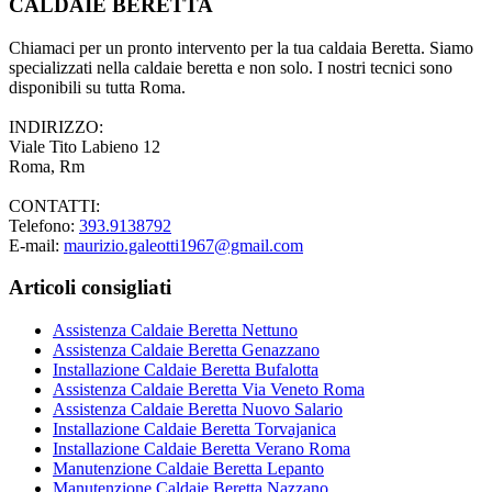
CALDAIE BERETTA
Chiamaci per un pronto intervento per la tua caldaia Beretta. Siamo
specializzati nella caldaie beretta e non solo. I nostri tecnici sono
disponibili su tutta Roma.
INDIRIZZO:
Viale Tito Labieno 12
Roma, Rm
CONTATTI:
Telefono:
393.9138792
E-mail:
maurizio.galeotti1967@gmail.com
Articoli consigliati
Assistenza Caldaie Beretta Nettuno
Assistenza Caldaie Beretta Genazzano
Installazione Caldaie Beretta Bufalotta
Assistenza Caldaie Beretta Via Veneto Roma
Assistenza Caldaie Beretta Nuovo Salario
Installazione Caldaie Beretta Torvajanica
Installazione Caldaie Beretta Verano Roma
Manutenzione Caldaie Beretta Lepanto
Manutenzione Caldaie Beretta Nazzano