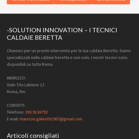
Footer
-SOLUTION INNOVATION – I TECNICI
CALDAIE BERETTA
Chiamaci per un pronto intervento per la tua caldaia Beretta. Siamo
specializzati nella caldaie beretta e non solo. I nostri tecnici sono
disponibili su tutta Roma.
INDIRIZZO:
Viale Tito Labieno 12
Roma, Rm
CONTATTI:
Telefono:
393.9138792
E-mail:
maurizio.galeotti1967@gmail.com
Articoli consigliati