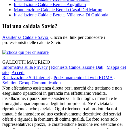
Installazione Caldaie Beretta Anguillara
Manutenzione Caldaie Beretta Casal Del Marmo
Installazione Caldaie Beretta Villanova Di Guidonia
Hai una caldaia Savio?
Assistenza Caldaie Savio
Clicca nel link per conoscere i
professionisti delle caldaie Savio
GALEOTTI MAURIZIO
Informativa sulla Privacy
|
Richiesta Cancellazione Dati
|
Mappa del
sito
|
Accedi
Realizzazione Siti Internet
-
Posizionamento siti web ROMA
-
Solution Group Communication
Non effettuiamo assistenza diretta per i marchi che trattiamo e non
eseguiamo riparazioni in garanzia ma effettuiamo vendita,
installazione, riparazione e assistenza. Tutti i loghi, i marchi e le
immagini appartengono ai legittimi proprietari. Ne è vietata la
riproduzione anche parziale. Ogni riferimento ai prodotti da noi
trattati è da intendere ad uso esclusivamente descrittivo dei servizi
offerti e riguarda la fornitura di ottima qualità. Le foto sono solo
rappresentative; i prezzi, le caratteristiche tecniche e/o estetiche dei