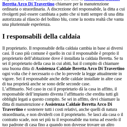
Beretta Arco Di Travertino
chiamare per la manutenzione
ordinaria o straordinaria. A discrezione del responsabile, la ditta a cui
rivolgerti può essere cambiata a patto che si tratti sempre di una ditta
autorizzata al rilascio del bollino blu, come la nostra realtà che vanta
una pluriennale esperienza.
I responsabili della caldaia
Il proprietario. Il responsabile della caldaia cambia in base ai diversi
casi. Il caso più comune è quello in cui il responsabile è proprio il
proprietario dell’abitazione dove è installata la caldaia Beretta. Se tu
sei il proprietario della casa in cui abiti, hai il compito di chiamare
una buona ditta di
Assistenza Caldaie Beretta Arco Di Travertino
ogni volta che è necessario o che lo prevede la legge attualmente in
vigore. Sei il responsabile anche delle caldaie installate in altre case
di tua proprietà anche se sono delle seconde case.
L’affittuario. Nel caso in cui il proprietario dà la casa in affitto, il
responsabile dell’impianto diventa l’affittuario che eredita tutti gli
obblighi legati a questo compito. Se sei in affitto, devi chiamare la
ditta di manutenzione e
Assistenza Caldaie Beretta Arco Di
Travertino
e sostenere tutti i costi relativi, anche quelli di natura
straordinaria, e non dividerli con il proprietario. Se lasci ala casa o il
contratto scade, non sei più tu il responsabile ma torna ad esserlo il
tuo padrone di casa fino a quando non dovesse trovare un altro