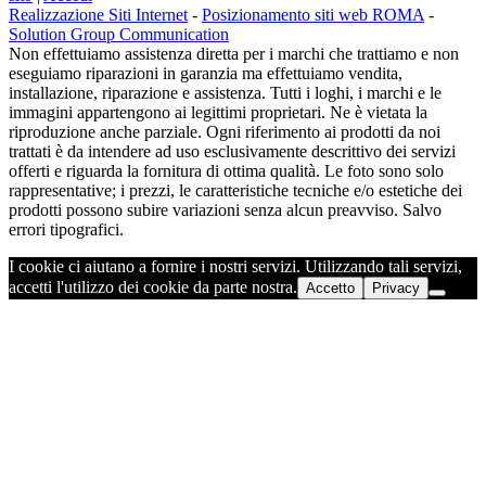
Realizzazione Siti Internet
-
Posizionamento siti web ROMA
-
Solution Group Communication
Non effettuiamo assistenza diretta per i marchi che trattiamo e non
eseguiamo riparazioni in garanzia ma effettuiamo vendita,
installazione, riparazione e assistenza. Tutti i loghi, i marchi e le
immagini appartengono ai legittimi proprietari. Ne è vietata la
riproduzione anche parziale. Ogni riferimento ai prodotti da noi
trattati è da intendere ad uso esclusivamente descrittivo dei servizi
offerti e riguarda la fornitura di ottima qualità. Le foto sono solo
rappresentative; i prezzi, le caratteristiche tecniche e/o estetiche dei
prodotti possono subire variazioni senza alcun preavviso. Salvo
errori tipografici.
I cookie ci aiutano a fornire i nostri servizi. Utilizzando tali servizi,
accetti l'utilizzo dei cookie da parte nostra.
Accetto
Privacy