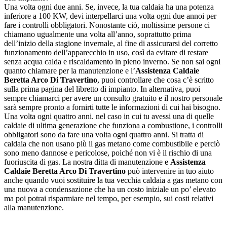
Una volta ogni due anni. Se, invece, la tua caldaia ha una potenza
inferiore a 100 KW, devi interpellarci una volta ogni due annoi per
fare i controlli obbligatori. Nonostante ciò, moltissime persone ci
chiamano ugualmente una volta all’anno, soprattutto prima
dell’inizio della stagione invernale, al fine di assicurarsi del corretto
funzionamento dell’apparecchio in uso, così da evitare di restare
senza acqua calda e riscaldamento in pieno inverno. Se non sai ogni
quanto chiamare per la manutenzione e l’
Assistenza Caldaie
Beretta Arco Di Travertino
, puoi controllare che cosa c’è scritto
sulla prima pagina del libretto di impianto. In alternativa, puoi
sempre chiamarci per avere un consulto gratuito e il nostro personale
sarà sempre pronto a fornirti tutte le informazioni di cui hai bisogno.
Una volta ogni quattro anni. nel caso in cui tu avessi una di quelle
caldaie di ultima generazione che funziona a combustione, i controlli
obbligatori sono da fare una volta ogni quattro anni. Si tratta di
caldaia che non usano più il gas metano come combustibile e perciò
sono meno dannose e pericolose, poiché non vi è il rischio di una
fuoriuscita di gas. La nostra ditta di manutenzione e
Assistenza
Caldaie Beretta Arco Di Travertino
può intervenire in tuo aiuto
anche quando vuoi sostituire la tua vecchia caldaia a gas metano con
una nuova a condensazione che ha un costo iniziale un po’ elevato
ma poi potrai risparmiare nel tempo, per esempio, sui costi relativi
alla manutenzione.