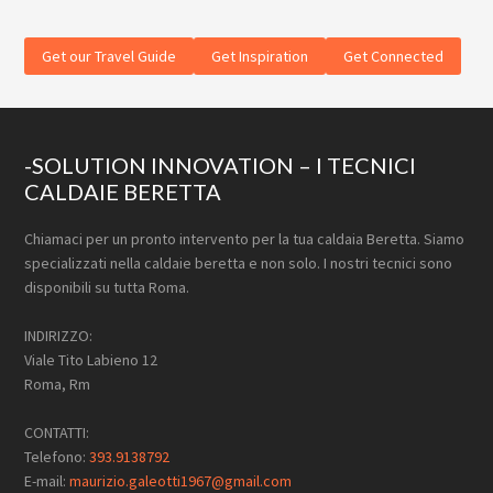
Get our Travel Guide
Get Inspiration
Get Connected
Footer
-SOLUTION INNOVATION – I TECNICI
CALDAIE BERETTA
Chiamaci per un pronto intervento per la tua caldaia Beretta. Siamo
specializzati nella caldaie beretta e non solo. I nostri tecnici sono
disponibili su tutta Roma.
INDIRIZZO:
Viale Tito Labieno 12
Roma, Rm
CONTATTI:
Telefono:
393.9138792
E-mail:
maurizio.galeotti1967@gmail.com