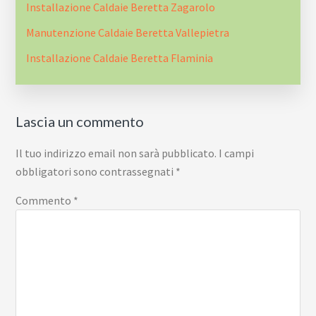
Installazione Caldaie Beretta Zagarolo
Manutenzione Caldaie Beretta Vallepietra
Installazione Caldaie Beretta Flaminia
Interazioni
Lascia un commento
del
lettore
Il tuo indirizzo email non sarà pubblicato.
I campi
obbligatori sono contrassegnati
*
Commento
*