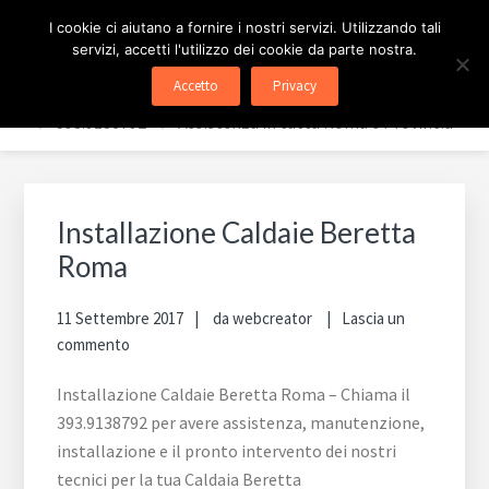
Passa
Passa
Passa
ASSISTENZA CALDAIE
I cookie ci aiutano a fornire i nostri servizi. Utilizzando tali
al
alla
al
servizi, accetti l'utilizzo dei cookie da parte nostra.
contenuto
barra
piè
BERETTA ROMA
Accetto
Privacy
principale
laterale
di
✅ 393.9138792 - ✅ Assistenza in tutta Roma e Provincia
primaria
pagina
Barra
laterale
Installazione Caldaie Beretta
primaria
Roma
11 Settembre 2017
da
webcreator
Lascia un
commento
Installazione Caldaie Beretta Roma – Chiama il
393.9138792 per avere assistenza, manutenzione,
installazione e il pronto intervento dei nostri
tecnici per la tua Caldaia Beretta