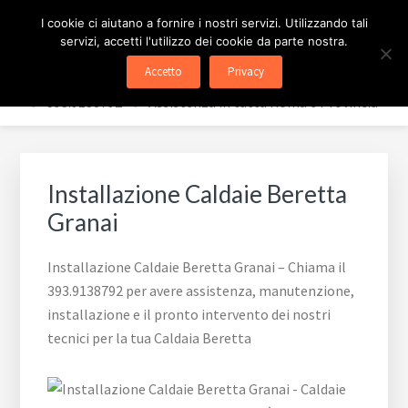
Passa
Passa
ASSISTENZA CALDAIE
I cookie ci aiutano a fornire i nostri servizi. Utilizzando tali
al
al
servizi, accetti l'utilizzo dei cookie da parte nostra.
contenuto
piè
BERETTA ROMA
Accetto
Privacy
principale
di
✅ 393.9138792 - ✅ Assistenza in tutta Roma e Provincia
pagina
Installazione Caldaie Beretta
Granai
Installazione Caldaie Beretta Granai – Chiama il
393.9138792 per avere assistenza, manutenzione,
installazione e il pronto intervento dei nostri
tecnici per la tua Caldaia Beretta