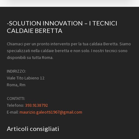
Footer
-SOLUTION INNOVATION – I TECNICI
CALDAIE BERETTA
Chiamaci per un pronto intervento per la tua caldaia Beretta. Siamo
specializzati nella caldaie beretta e non solo. I nostri tecnici sono
disponibili su tutta Roma.
INDIRIZZO:
Viale Tito Labieno 12
Roma, Rm
CONTATTI:
Telefono:
393.9138792
E-mail:
maurizio.galeotti1967@gmail.com
Articoli consigliati