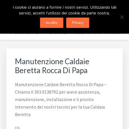
Passa
Passa
ASSISTENZA CALDAIE
I cookie ci aiutano a fornire i nostri servizi. Utilizzando tali
al
al
servizi, accetti l'utilizzo dei cookie da parte nostra.
contenuto
piè
BERETTA ROMA
Accetto
Privacy
principale
di
✅ 393.9138792 - ✅ Assistenza in tutta Roma e Provincia
pagina
Manutenzione Caldaie
Beretta Rocca Di Papa
Manutenzione Caldaie Beretta Rocca Di Papa –
Chiama il 393.9138792 per avere assistenza,
manutenzione, installazione e il pronto
intervento dei nostri tecnici per la tua Caldaia
Beretta