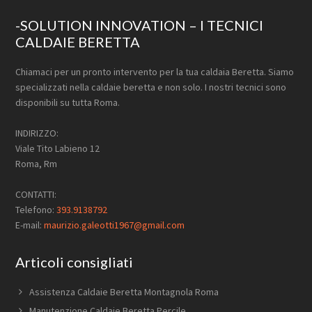
Footer
-SOLUTION INNOVATION – I TECNICI
CALDAIE BERETTA
Chiamaci per un pronto intervento per la tua caldaia Beretta. Siamo
specializzati nella caldaie beretta e non solo. I nostri tecnici sono
disponibili su tutta Roma.
INDIRIZZO:
Viale Tito Labieno 12
Roma, Rm
CONTATTI:
Telefono:
393.9138792
E-mail:
maurizio.galeotti1967@gmail.com
Articoli consigliati
Assistenza Caldaie Beretta Montagnola Roma
Manutenzione Caldaie Beretta Percile