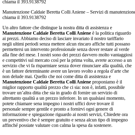
Manutenzione Caldaie Beretta Colli Aniene – Servizi di manutenzione
chiama il 393.9138792
Un altro fattore che distingue la nostra ditta di assistenza e
Manutenzione Caldaie Beretta Colli Aniene
è la politica riguardo
ai prezzi. Abbiamo deciso di lasciare invariato il nostro tariffario
negli ultimi periodi senza mettere alcun rincaro affiche tutti possano
permettersi un intervento professionale senza dover restare al verde
alla fine del mese. I nostri sono dei prezzi davvero molto vantaggiosi
e competitivi sul mercato così per la prima volta, avrete accesso a un
servizio che vi fa risparmiare senza dover rinunciare alla qualità, che
è un fattore determinante avere un lavoro svolto a regola d’arte che
non delude mai. Quello che noi come ditta di assistenza e
Manutenzione Caldaie Beretta Colli Aniene
proponiamo è il
miglior rapporto qualità prezzo che ci sia: non è, infatti, possibile
trovare un’altra ditta che sia in grado di fornire un servizio di
altrettanto qualità a un prezzo inferiore. In un qualsiasi momento,
potete chiamare sena impegno i nostri uffici dove trovare il
personale sempre gentile e pronto a fornirvi ogni genere di
informazione e spiegazione riguardo ai nostri servizi, Chiedete ora
un preventivo che è sempre gratuito e senza alcun tipo di impegno
affinché possiate valutare con calma la spesa da sostenere.