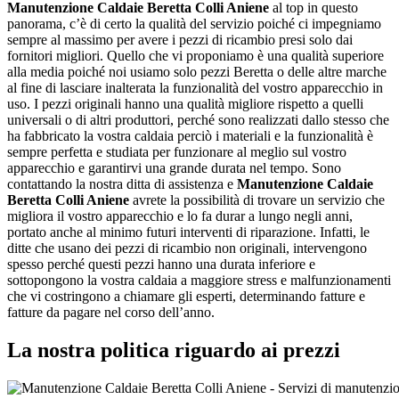
Manutenzione Caldaie Beretta Colli Aniene
al top in questo
panorama, c’è di certo la qualità del servizio poiché ci impegniamo
sempre al massimo per avere i pezzi di ricambio presi solo dai
fornitori migliori. Quello che vi proponiamo è una qualità superiore
alla media poiché noi usiamo solo pezzi Beretta o delle altre marche
al fine di lasciare inalterata la funzionalità del vostro apparecchio in
uso. I pezzi originali hanno una qualità migliore rispetto a quelli
universali o di altri produttori, perché sono realizzati dallo stesso che
ha fabbricato la vostra caldaia perciò i materiali e la funzionalità è
sempre perfetta e studiata per funzionare al meglio sul vostro
apparecchio e garantirvi una grande durata nel tempo. Sono
contattando la nostra ditta di assistenza e
Manutenzione Caldaie
Beretta Colli Aniene
avrete la possibilità di trovare un servizio che
migliora il vostro apparecchio e lo fa durar a lungo negli anni,
portato anche al minimo futuri interventi di riparazione. Infatti, le
ditte che usano dei pezzi di ricambio non originali, intervengono
spesso perché questi pezzi hanno una durata inferiore e
sottopongono la vostra caldaia a maggiore stress e malfunzionamenti
che vi costringono a chiamare gli esperti, determinando fatture e
fatture da pagare nel corso dell’anno.
La nostra politica riguardo ai prezzi