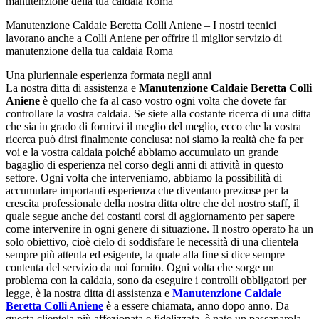
Manutenzione Caldaie Beretta Colli Aniene – I nostri tecnici
lavorano anche a Colli Aniene per offrire il miglior servizio di
manutenzione della tua caldaia Roma
Una pluriennale esperienza formata negli anni
La nostra ditta di assistenza e
Manutenzione Caldaie Beretta Colli
Aniene
è quello che fa al caso vostro ogni volta che dovete far
controllare la vostra caldaia. Se siete alla costante ricerca di una ditta
che sia in grado di fornirvi il meglio del meglio, ecco che la vostra
ricerca può dirsi finalmente conclusa: noi siamo la realtà che fa per
voi e la vostra caldaia poiché abbiamo accumulato un grande
bagaglio di esperienza nel corso degli anni di attività in questo
settore. Ogni volta che interveniamo, abbiamo la possibilità di
accumulare importanti esperienza che diventano preziose per la
crescita professionale della nostra ditta oltre che del nostro staff, il
quale segue anche dei costanti corsi di aggiornamento per sapere
come intervenire in ogni genere di situazione. Il nostro operato ha un
solo obiettivo, cioè cielo di soddisfare le necessità di una clientela
sempre più attenta ed esigente, la quale alla fine si dice sempre
contenta del servizio da noi fornito. Ogni volta che sorge un
problema con la caldaia, sono da eseguire i controlli obbligatori per
legge, è la nostra ditta di assistenza e
Manutenzione Caldaie
Beretta Colli Aniene
è a essere chiamata, anno dopo anno. Da
questa clientela più affezionata e fidelizzata, è nato un passaparola