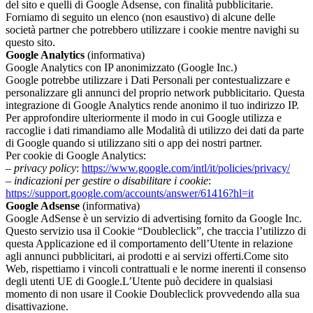
del sito e quelli di Google Adsense, con finalità pubblicitarie.
Forniamo di seguito un elenco (non esaustivo) di alcune delle
società partner che potrebbero utilizzare i cookie mentre navighi su
questo sito.
Google Analytics
(informativa)
Google Analytics con IP anonimizzato (Google Inc.)
Google potrebbe utilizzare i Dati Personali per contestualizzare e
personalizzare gli annunci del proprio network pubblicitario. Questa
integrazione di Google Analytics rende anonimo il tuo indirizzo IP.
Per approfondire ulteriormente il modo in cui Google utilizza e
raccoglie i dati rimandiamo alle Modalità di utilizzo dei dati da parte
di Google quando si utilizzano siti o app dei nostri partner.
Per cookie di Google Analytics:
–
privacy policy
:
https://www.google.com/intl/it/policies/privacy/
–
indicazioni per gestire o disabilitare i cookie
:
https://support.google.com/accounts/answer/61416?hl=it
Google Adsense
(informativa)
Google AdSense è un servizio di advertising fornito da Google Inc.
Questo servizio usa il Cookie “Doubleclick”, che traccia l’utilizzo di
questa Applicazione ed il comportamento dell’Utente in relazione
agli annunci pubblicitari, ai prodotti e ai servizi offerti.Come sito
Web, rispettiamo i vincoli contrattuali e le norme inerenti il consenso
degli utenti UE di Google.L’Utente può decidere in qualsiasi
momento di non usare il Cookie Doubleclick provvedendo alla sua
disattivazione.