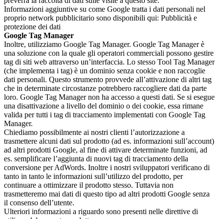
preverrà la raccolta di dati sulle visite a questo site.
Informazioni aggiuntive su come Google tratta i dati personali nel
proprio network pubblicitario sono disponibili qui: Pubblicità e
protezione dei dati
Google Tag Manager
Inoltre, utilizziamo Google Tag Manager. Google Tag Manager è
una soluzione con la quale gli operatori commerciali possono gestire
tag di siti web attraverso un’interfaccia. Lo stesso Tool Tag Manager
(che implementa i tag) è un dominio senza cookie e non raccoglie
dati personali. Questo strumento provvede all’attivazione di altri tag
che in determinate circostanze potrebbero raccogliere dati da parte
loro. Google Tag Manager non ha accesso a questi dati. Se si esegue
una disattivazione a livello del dominio o dei cookie, essa rimane
valida per tutti i tag di tracciamento implementati con Google Tag
Manager.
Chiediamo possibilmente ai nostri clienti l’autorizzazione a
trasmettere alcuni dati sul prodotto (ad es. informazioni sull’account)
ad altri prodotti Google, al fine di attivare determinate funzioni, ad
es. semplificare l’aggiunta di nuovi tag di tracciamento della
conversione per AdWords. Inoltre i nostri sviluppatori verificano di
tanto in tanto le informazioni sull’utilizzo del prodotto, per
continuare a ottimizzare il prodotto stesso. Tuttavia non
trasmetteremo mai dati di questo tipo ad altri prodotti Google senza
il consenso dell’utente.
Ulteriori informazioni a riguardo sono presenti nelle direttive di