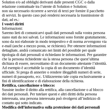
Solution e/o ad obblighi derivanti dalle presenti CGC o dalla
relazione contrattuale tra l’utente di Solution e Solution;
non sia necessario ricorrere a servizi di terzi per fornire il pacchetto
di servizi. In questo caso può rendersi necessaria la trasmissione di
dati, ad es.:
I vostri diritti
Informazioni:
Saremo lieti di comunicarvi quali dati personali sulla vostra persona
siano stati da noi salvati. Le informazioni sono fornite gratuitamente,
sono da noi elaborate in modo tempestivo e di norma avvengono via
e-mail (anche a mezzo posta, se richiesto). Per ottenere informazioni
dettagliate, andrà comunicato nei limiti del possibile per quale
tipologia di dati personali si richiedano le informazioni. Per garantire
che la persona richiedente sia la stessa persona che quest’ultima
dichiara di essere, necessitiamo di un documento attestante l’identità.
Ad esempio è accettabile la copia di un documento d’identità
ufficiale. Si prega di annerire o rendere illeggibili numeri di serie,
numeri di passaporto, ecc. Utilizzeremo tale copia esclusivamente a
fini di identificazione e di elaborazione della richiesta.
Rettifica, cancellazione o blocco:
Sussiste inoltre il diritto alla rettifica, alla cancellazione o al blocco
dei dati personali. Per tutelare questi e altri diritti della persona
interessata, una persona interessata può rivolgersi all’indirizzo di
contatto qui sotto indicato.
Modifica dell’informativa sulla protezione dei dati personali