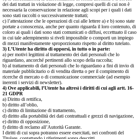
dei dati trattati in violazione di legge, compresi quelli di cui non è
necessaria la conservazione in relazione agli scopi per i quali i dati
sono stati raccolti o successivamente trattati;
c) l’attestazione che le operazioni di cui alle lettere a) e b) sono state
portate a conoscenza, anche per quanto riguarda il loro contenuto, di
coloro ai quali i dati sono stati comunicati o diffusi, eccettuato il caso
in cui tale adempimento si riveli impossibile o comporti un impiego
di mezzi manifestamente sproporzionato rispetto al diritto tutelato.
3) L’Utente ha diritto di opporsi, in tutto o in parte:
a) per motivi legittimi al trattamento dei dati personali che lo
riguardano, ancorché pertinenti allo scopo della raccolta;
b) al trattamento di dati personali che lo riguardano a fini di invio di
materiale pubblicitario o di vendita diretta o per il compimento di
ricerche di mercato o di comunicazione commerciale (ad esempio
inerenti i servizi di newsletter).
4) Ove applicabili, l’Utente ha altresì i diritti di cui agli artt. 16-
21 GDPR
a) Diritto di rettifica,
b) diritto all’oblio,
c) diritto di limitazione di trattamento,
d) diritto alla portabilità dei dati contrattuali e grezzi di navigazione,
e) diritto di opposizione,
f) diritto di reclamo all’Autorità Garante.
I diritti di cui sopra potranno essere esercitati, nei confronti del
Titolare, contattando i riferimenti sopra descritti.