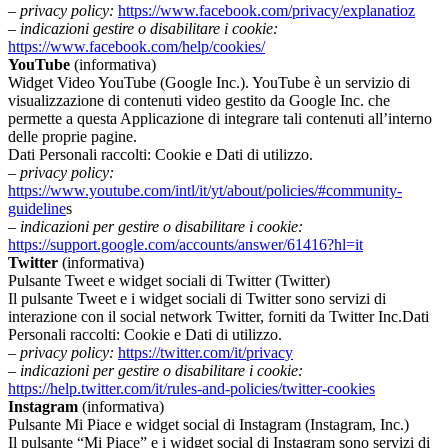
– privacy policy:
https://www.facebook.com/privacy/explanatioz
– indicazioni gestire o disabilitare i cookie:
https://www.facebook.com/help/cookies/
YouTube
(informativa)
Widget Video YouTube (Google Inc.). YouTube è un servizio di
visualizzazione di contenuti video gestito da Google Inc. che
permette a questa Applicazione di integrare tali contenuti all’interno
delle proprie pagine.
Dati Personali raccolti: Cookie e Dati di utilizzo.
– privacy policy:
https://www.youtube.com/intl/it/yt/about/policies/#community-
guideline
s
– indicazioni per gestire o disabilitare i cookie:
https://support.google.com/accounts/answer/61416?hl=it
Twitter
(informativa)
Pulsante Tweet e widget sociali di Twitter (Twitter)
Il pulsante Tweet e i widget sociali di Twitter sono servizi di
interazione con il social network Twitter, forniti da Twitter Inc.Dati
Personali raccolti: Cookie e Dati di utilizzo.
– privacy policy:
https://twitter.com/it/privacy
– indicazioni per gestire o disabilitare i cookie:
https://help.twitter.com/it/rules-and-policies/twitter-cookies
Instagram
(informativa)
Pulsante Mi Piace e widget social di Instagram (Instagram, Inc.)
Il pulsante “Mi Piace” e i widget social di Instagram sono servizi di