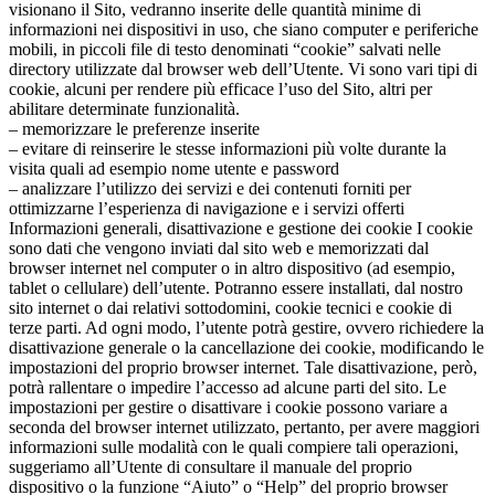
visionano il Sito, vedranno inserite delle quantità minime di
informazioni nei dispositivi in uso, che siano computer e periferiche
mobili, in piccoli file di testo denominati “cookie” salvati nelle
directory utilizzate dal browser web dell’Utente. Vi sono vari tipi di
cookie, alcuni per rendere più efficace l’uso del Sito, altri per
abilitare determinate funzionalità.
– memorizzare le preferenze inserite
– evitare di reinserire le stesse informazioni più volte durante la
visita quali ad esempio nome utente e password
– analizzare l’utilizzo dei servizi e dei contenuti forniti per
ottimizzarne l’esperienza di navigazione e i servizi offerti
Informazioni generali, disattivazione e gestione dei cookie I cookie
sono dati che vengono inviati dal sito web e memorizzati dal
browser internet nel computer o in altro dispositivo (ad esempio,
tablet o cellulare) dell’utente. Potranno essere installati, dal nostro
sito internet o dai relativi sottodomini, cookie tecnici e cookie di
terze parti. Ad ogni modo, l’utente potrà gestire, ovvero richiedere la
disattivazione generale o la cancellazione dei cookie, modificando le
impostazioni del proprio browser internet. Tale disattivazione, però,
potrà rallentare o impedire l’accesso ad alcune parti del sito. Le
impostazioni per gestire o disattivare i cookie possono variare a
seconda del browser internet utilizzato, pertanto, per avere maggiori
informazioni sulle modalità con le quali compiere tali operazioni,
suggeriamo all’Utente di consultare il manuale del proprio
dispositivo o la funzione “Aiuto” o “Help” del proprio browser