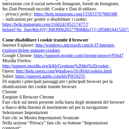
interazione con il social network Instagram, forniti da Instagram,
Inc.Dati Personali raccolti: Cookie e Dati di utilizzo.
– privacy policy:
https://help.instagram.com/155833707900388
– indicazioni per gestire o disabilitare i cookie:
https://help.instagram.com/116024195217477/?
helpref=hc_fnav&bc[0]=368390626577968&bc[1]=2858816415267
Come disabilitare i cookie tramite il browser
Internet Explorer:
http://windows.microsoft.com/it-IT/internet-
explorer/delete-manage-cookies
Google Chrome:
https://support.google.com/chrome/answer/95647
Mozilla Firefox:
http://support.mozilla.org/it/kb/Gestione%20dei%20cookie
Opera:
http://help.opera.com/Windows/10.00/it/cookies.html
Safari:
https://support.apple.com/kb/PH19255
Di seguito i principali passaggi per i principali browser per la
disattivazione dei cookie tramite browser.
Chrome
Eseguire il Browser Chrome
Fare click sul menù presente nella barra degli strumenti del browser
a fianco della finestra di inserimento url per la navigazione
Selezionare Impostazioni
Fare clic su Mostra Impostazioni Avanzate
Nella sezione “Privacy” fare clic su bottone “Impostazioni
contenuti“