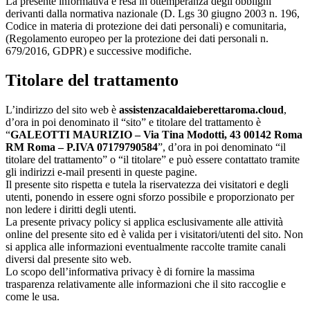
La presente informativa è resa in ottemperanza degli obblighi
derivanti dalla normativa nazionale (D. Lgs 30 giugno 2003 n. 196,
Codice in materia di protezione dei dati personali) e comunitaria,
(Regolamento europeo per la protezione dei dati personali n.
679/2016, GDPR) e successive modifiche.
Titolare del trattamento
L’indirizzo del sito web è
assistenzacaldaieberettaroma.cloud
,
d’ora in poi denominato il “sito” e titolare del trattamento è
“
GALEOTTI MAURIZIO – Via Tina Modotti, 43 00142 Roma
RM Roma – P.IVA 07179790584
”, d’ora in poi denominato “il
titolare del trattamento” o “il titolare” e può essere contattato tramite
gli indirizzi e-mail presenti in queste pagine.
Il presente sito rispetta e tutela la riservatezza dei visitatori e degli
utenti, ponendo in essere ogni sforzo possibile e proporzionato per
non ledere i diritti degli utenti.
La presente privacy policy si applica esclusivamente alle attività
online del presente sito ed è valida per i visitatori/utenti del sito. Non
si applica alle informazioni eventualmente raccolte tramite canali
diversi dal presente sito web.
Lo scopo dell’informativa privacy è di fornire la massima
trasparenza relativamente alle informazioni che il sito raccoglie e
come le usa.