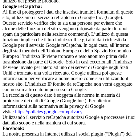
utilizzo del presente prodotto.
Google reCaptcha:
Al fine di proteggere i dati che inserisci tramite i formulari di questo
sito, utilizziamo il servizio reCaptcha di Google Inc. (Google).
Questo servizio verifica che tu sia una persona per evitare che
alcune delle funzioni del sito vengano (ab)usate da parte di robot
spam (in particolare nella sezione commenti). L’utilizzo di questa
funzione implica che il tuo indirizzo IP e gli altri dati richiesti da
Google per il servizio Google reCaptcha. In ogni caso, all’interno
degli stati membri dell’Unione Europea e dello Spazio Economico
Europeo l’indirizzo IP viene troncato e reso anonimo prima della
trasmissione da parte di Google. Solo in casi eccezionali l’indirizzo
IP viene inviato per intero ad uno dei server di Google negli Stati
Uniti e troncato una volta ricevuto. Google utilizza poi queste
informazioni per verificare a nome nostro come stai utilizzando il
nostro sito. L’indirizzo IP fornito da reCaptcha non verrà aggregato
con nessun altro dato in possesso a Google.
La raccolta di questo dato è soggetta alle norme in materia di
protezione dei dati di Google (Google Inc.). Per ulteriori
informazioni sulla normativa sulla privacy di Google
visita:
https://policies.google.com/privacy
Utilizzando il servizio reCaptcha autorizzi Google a processare i tuoi
dati allo scopo e nella maniera di cui sopra.
Facebook:
La nostra presenza in Internet utilizza i social plugin (“Plugin”) del