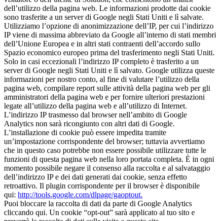
dell’utilizzo della pagina web. Le informazioni prodotte dai cookie
sono trasferite a un server di Google negli Stati Uniti e lì salvate.
Utilizziamo l’opzione di anonimizzazione dell’IP, per cui l’indirizzo
IP viene di massima abbreviato da Google all’interno di stati membri
dell’Unione Europea e in altri stati contraenti dell’accordo sullo
Spazio economico europeo prima del trasferimento negli Stati Uniti.
Solo in casi eccezionali l’indirizzo IP completo è trasferito a un
server di Google negli Stati Uniti e lì salvato. Google utilizza queste
informazioni per nostro conto, al fine di valutare l’utilizzo della
pagina web, compilare report sulle attività della pagina web per gli
amministratori della pagina web e per fornire ulteriori prestazioni
legate all’utilizzo della pagina web e all’utilizzo di Internet.
L’indirizzo IP trasmesso dal browser nell’ambito di Google
Analytics non sarà ricongiunto con altri dati di Google.
L’installazione di cookie può essere impedita tramite
un’impostazione corrispondente del browser; tuttavia avvertiamo
che in questo caso potrebbe non essere possibile utilizzare tutte le
funzioni di questa pagina web nella loro portata completa. È in ogni
momento possibile negare il consenso alla raccolta e al salvataggio
dell’indirizzo IP e dei dati generati dai cookie, senza effetto
retroattivo. Il plugin corrispondente per il browser è disponibile
qui:
http://tools.google.com/dlpage/gaoptout.
Puoi bloccare la raccolta di dati da parte di Google Analytics
cliccando qui. Un cookie “opt-out” sarà applicato al tuo sito e