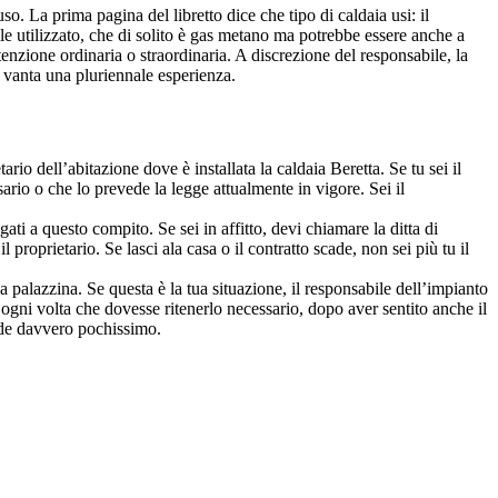
. La prima pagina del libretto dice che tipo di caldaia usi: il
ile utilizzato, che di solito è gas metano ma potrebbe essere anche a
nzione ordinaria o straordinaria. A discrezione del responsabile, la
he vanta una pluriennale esperienza.
ario dell’abitazione dove è installata la caldaia Beretta. Se tu sei il
ario o che lo prevede la legge attualmente in vigore. Sei il
legati a questo compito. Se sei in affitto, devi chiamare la ditta di
il proprietario. Se lasci ala casa o il contratto scade, non sei più tu il
palazzina. Se questa è la tua situazione, il responsabile dell’impianto
ogni volta che dovesse ritenerlo necessario, dopo aver sentito anche il
ende davvero pochissimo.