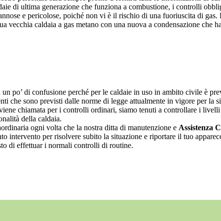
daie di ultima generazione che funziona a combustione, i controlli obblig
ose e pericolose, poiché non vi è il rischio di una fuoriuscita di gas.
 tua vecchia caldaia a gas metano con una nuova a condensazione che ha 
n po’ di confusione perché per le caldaie in uso in ambito civile è prev
venti che sono previsti dalle norme di legge attualmente in vigore per la 
iene chiamata per i controlli ordinari, siamo tenuti a controllare i livelli
nalità della caldaia.
aordinaria ogni volta che la nostra ditta di manutenzione e
Assistenza C
o intervento per risolvere subito la situazione e riportare il tuo appar
 di effettuar i normali controlli di routine.