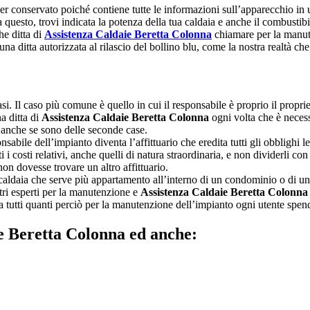
 conservato poiché contiene tutte le informazioni sull’apparecchio in uso
 questo, trovi indicata la potenza della tua caldaia e anche il combustib
he ditta di
Assistenza Caldaie Beretta Colonna
chiamare per la manute
 una ditta autorizzata al rilascio del bollino blu, come la nostra realtà c
asi. Il caso più comune è quello in cui il responsabile è proprio il propriet
a ditta di
Assistenza Caldaie Beretta Colonna
ogni volta che è necess
tà anche se sono delle seconde case.
ponsabile dell’impianto diventa l’affittuario che eredita tutti gli obblighi 
i i costi relativi, anche quelli di natura straordinaria, e non dividerli con 
on dovesse trovare un altro affittuario.
caldaia che serve più appartamento all’interno di un condominio o di una 
tri esperti per la manutenzione e
Assistenza Caldaie Beretta Colonna
 tra tutti quanti perciò per la manutenzione dell’impianto ogni utente sp
ie Beretta Colonna ed anche: