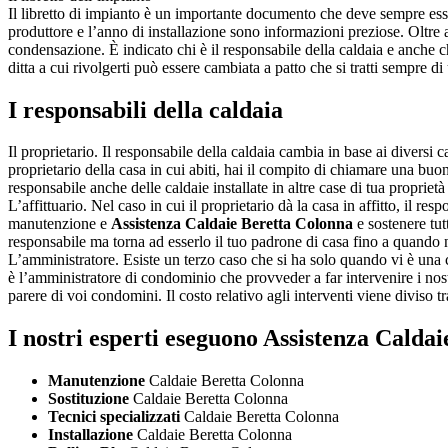
Il libretto di impianto è un importante documento che deve sempre esser
produttore e l’anno di installazione sono informazioni preziose. Oltre a
condensazione. È indicato chi è il responsabile della caldaia e anche c
ditta a cui rivolgerti può essere cambiata a patto che si tratti sempre di
I responsabili della caldaia
Il proprietario. Il responsabile della caldaia cambia in base ai diversi c
proprietario della casa in cui abiti, hai il compito di chiamare una buon
responsabile anche delle caldaie installate in altre case di tua proprie
L’affittuario. Nel caso in cui il proprietario dà la casa in affitto, il res
manutenzione e
Assistenza Caldaie Beretta Colonna
e sostenere tutt
responsabile ma torna ad esserlo il tuo padrone di casa fino a quando n
L’amministratore. Esiste un terzo caso che si ha solo quando vi è una 
è l’amministratore di condominio che provveder a far intervenire i nos
parere di voi condomini. Il costo relativo agli interventi viene diviso
I nostri esperti eseguono Assistenza Calda
Manutenzione
Caldaie Beretta Colonna
Sostituzione
Caldaie Beretta Colonna
Tecnici specializzati
Caldaie Beretta Colonna
Installazione
Caldaie Beretta Colonna