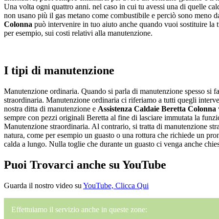
Una volta ogni quattro anni. nel caso in cui tu avessi una di quelle cal
non usano più il gas metano come combustibile e perciò sono meno dann
Colonna
può intervenire in tuo aiuto anche quando vuoi sostituire la
per esempio, sui costi relativi alla manutenzione.
I tipi di manutenzione
Manutenzione ordinaria. Quando si parla di manutenzione spesso si fa u
straordinaria. Manutenzione ordinaria ci riferiamo a tutti quegli inter
nostra ditta di manutenzione e
Assistenza Caldaie Beretta Colonna
v
sempre con pezzi originali Beretta al fine di lasciare immutata la funzio
Manutenzione straordinaria. Al contrario, si tratta di manutenzione str
natura, come per esempio un guasto o una rottura che richiede un pront
calda a lungo. Nulla toglie che durante un guasto ci venga anche chiesto
Puoi Trovarci anche su YouTube
Guarda il nostro video su
YouTube, Clicca Qui
Effettuiamo il servizio anche in queste zone: