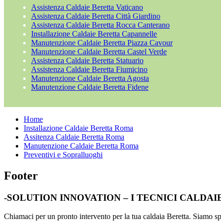
Assistenza Caldaie Beretta Vaticano
Assistenza Caldaie Beretta Città Giardino
Assistenza Caldaie Beretta Rocca Canterano
Installazione Caldaie Beretta Capannelle
Manutenzione Caldaie Beretta Piazza Cavour
Manutenzione Caldaie Beretta Castel Verde
Assistenza Caldaie Beretta Statuario
Assistenza Caldaie Beretta Fiumicino
Manutenzione Caldaie Beretta Agosta
Manutenzione Caldaie Beretta Fidene
Home
Installazione Caldaie Beretta Roma
Assitenza Caldaie Beretta Roma
Manutenzione Caldaie Beretta Roma
Preventivi e Sopralluoghi
Footer
-SOLUTION INNOVATION – I TECNICI CALDA
Chiamaci per un pronto intervento per la tua caldaia Beretta. Siamo spec