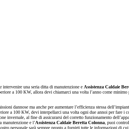
r intervenire una seria ditta di manutenzione e
Assistenza Caldaie Ber
periore a 100 KW, allora devi chiamarci una volta l’anno come minimo per 
issioni dannose ma anche per aumentare l’efficienza stessa dell’impiant
eriore a 100 KW, devi interpellarci una volta ogni due annoi per fare i 
one invernale, al fine di assicurarsi del corretto funzionamento dell’appa
la manutenzione e l’
Assistenza Caldaie Beretta Colonna
, puoi control
ostro personale sarà sempre pronto a fornirti tutte le informazioni di cui