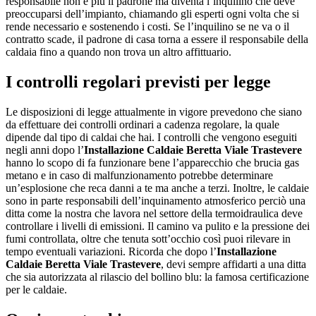
responsabile non è più il padrone ma diventa l’inquilino che deve
preoccuparsi dell’impianto, chiamando gli esperti ogni volta che si
rende necessario e sostenendo i costi. Se l’inquilino se ne va o il
contratto scade, il padrone di casa torna a essere il responsabile della
caldaia fino a quando non trova un altro affittuario.
I controlli regolari previsti per legge
Le disposizioni di legge attualmente in vigore prevedono che siano
da effettuare dei controlli ordinari a cadenza regolare, la quale
dipende dal tipo di caldai che hai. I controlli che vengono eseguiti
negli anni dopo l’
Installazione Caldaie Beretta Viale Trastevere
hanno lo scopo di fa funzionare bene l’apparecchio che brucia gas
metano e in caso di malfunzionamento potrebbe determinare
un’esplosione che reca danni a te ma anche a terzi. Inoltre, le caldaie
sono in parte responsabili dell’inquinamento atmosferico perciò una
ditta come la nostra che lavora nel settore della termoidraulica deve
controllare i livelli di emissioni. Il camino va pulito e la pressione dei
fumi controllata, oltre che tenuta sott’occhio così puoi rilevare in
tempo eventuali variazioni. Ricorda che dopo l’
Installazione
Caldaie Beretta Viale Trastevere
, devi sempre affidarti a una ditta
che sia autorizzata al rilascio del bollino blu: la famosa certificazione
per le caldaie.