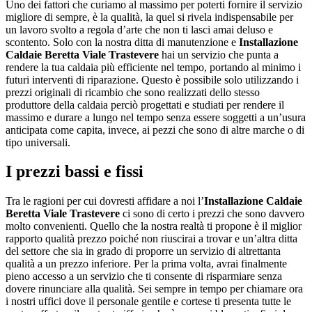
Uno dei fattori che curiamo al massimo per poterti fornire il servizio
migliore di sempre, è la qualità, la quel si rivela indispensabile per
un lavoro svolto a regola d’arte che non ti lasci amai deluso e
scontento. Solo con la nostra ditta di manutenzione e
Installazione
Caldaie Beretta Viale Trastevere
hai un servizio che punta a
rendere la tua caldaia più efficiente nel tempo, portando al minimo i
futuri interventi di riparazione. Questo è possibile solo utilizzando i
prezzi originali di ricambio che sono realizzati dello stesso
produttore della caldaia perciò progettati e studiati per rendere il
massimo e durare a lungo nel tempo senza essere soggetti a un’usura
anticipata come capita, invece, ai pezzi che sono di altre marche o di
tipo universali.
I prezzi bassi e fissi
Tra le ragioni per cui dovresti affidare a noi l’
Installazione Caldaie
Beretta Viale Trastevere
ci sono di certo i prezzi che sono davvero
molto convenienti. Quello che la nostra realtà ti propone è il miglior
rapporto qualità prezzo poiché non riuscirai a trovar e un’altra ditta
del settore che sia in grado di proporre un servizio di altrettanta
qualità a un prezzo inferiore. Per la prima volta, avrai finalmente
pieno accesso a un servizio che ti consente di risparmiare senza
dovere rinunciare alla qualità. Sei sempre in tempo per chiamare ora
i nostri uffici dove il personale gentile e cortese ti presenta tutte le