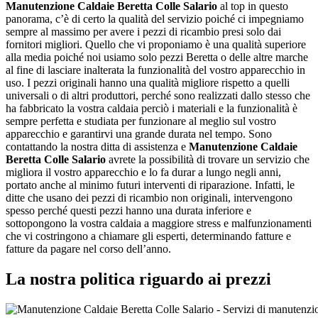
Manutenzione Caldaie Beretta Colle Salario
al top in questo
panorama, c’è di certo la qualità del servizio poiché ci impegniamo
sempre al massimo per avere i pezzi di ricambio presi solo dai
fornitori migliori. Quello che vi proponiamo è una qualità superiore
alla media poiché noi usiamo solo pezzi Beretta o delle altre marche
al fine di lasciare inalterata la funzionalità del vostro apparecchio in
uso. I pezzi originali hanno una qualità migliore rispetto a quelli
universali o di altri produttori, perché sono realizzati dallo stesso che
ha fabbricato la vostra caldaia perciò i materiali e la funzionalità è
sempre perfetta e studiata per funzionare al meglio sul vostro
apparecchio e garantirvi una grande durata nel tempo. Sono
contattando la nostra ditta di assistenza e
Manutenzione Caldaie
Beretta Colle Salario
avrete la possibilità di trovare un servizio che
migliora il vostro apparecchio e lo fa durar a lungo negli anni,
portato anche al minimo futuri interventi di riparazione. Infatti, le
ditte che usano dei pezzi di ricambio non originali, intervengono
spesso perché questi pezzi hanno una durata inferiore e
sottopongono la vostra caldaia a maggiore stress e malfunzionamenti
che vi costringono a chiamare gli esperti, determinando fatture e
fatture da pagare nel corso dell’anno.
La nostra politica riguardo ai prezzi