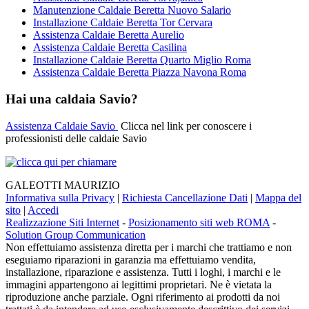
Manutenzione Caldaie Beretta Nuovo Salario
Installazione Caldaie Beretta Tor Cervara
Assistenza Caldaie Beretta Aurelio
Assistenza Caldaie Beretta Casilina
Installazione Caldaie Beretta Quarto Miglio Roma
Assistenza Caldaie Beretta Piazza Navona Roma
Hai una caldaia Savio?
Assistenza Caldaie Savio
Clicca nel link per conoscere i
professionisti delle caldaie Savio
GALEOTTI MAURIZIO
Informativa sulla Privacy
|
Richiesta Cancellazione Dati
|
Mappa del
sito
|
Accedi
Realizzazione Siti Internet
-
Posizionamento siti web ROMA
-
Solution Group Communication
Non effettuiamo assistenza diretta per i marchi che trattiamo e non
eseguiamo riparazioni in garanzia ma effettuiamo vendita,
installazione, riparazione e assistenza. Tutti i loghi, i marchi e le
immagini appartengono ai legittimi proprietari. Ne è vietata la
riproduzione anche parziale. Ogni riferimento ai prodotti da noi