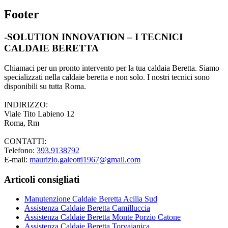
Footer
-SOLUTION INNOVATION – I TECNICI
CALDAIE BERETTA
Chiamaci per un pronto intervento per la tua caldaia Beretta. Siamo
specializzati nella caldaie beretta e non solo. I nostri tecnici sono
disponibili su tutta Roma.
INDIRIZZO:
Viale Tito Labieno 12
Roma, Rm
CONTATTI:
Telefono:
393.9138792
E-mail:
maurizio.galeotti1967@gmail.com
Articoli consigliati
Manutenzione Caldaie Beretta Acilia Sud
Assistenza Caldaie Beretta Camilluccia
Assistenza Caldaie Beretta Monte Porzio Catone
Assistenza Caldaie Beretta Torvajanica