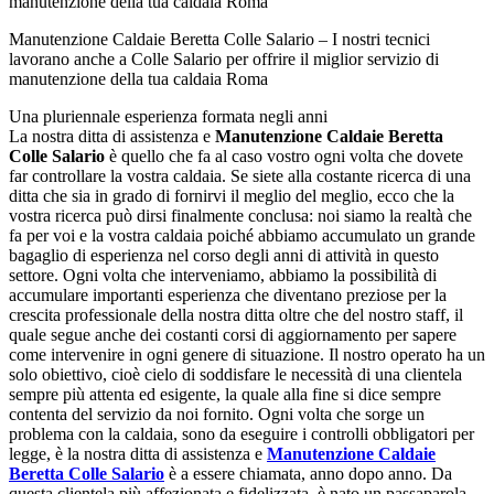
Manutenzione Caldaie Beretta Colle Salario – I nostri tecnici
lavorano anche a Colle Salario per offrire il miglior servizio di
manutenzione della tua caldaia Roma
Una pluriennale esperienza formata negli anni
La nostra ditta di assistenza e
Manutenzione Caldaie Beretta
Colle Salario
è quello che fa al caso vostro ogni volta che dovete
far controllare la vostra caldaia. Se siete alla costante ricerca di una
ditta che sia in grado di fornirvi il meglio del meglio, ecco che la
vostra ricerca può dirsi finalmente conclusa: noi siamo la realtà che
fa per voi e la vostra caldaia poiché abbiamo accumulato un grande
bagaglio di esperienza nel corso degli anni di attività in questo
settore. Ogni volta che interveniamo, abbiamo la possibilità di
accumulare importanti esperienza che diventano preziose per la
crescita professionale della nostra ditta oltre che del nostro staff, il
quale segue anche dei costanti corsi di aggiornamento per sapere
come intervenire in ogni genere di situazione. Il nostro operato ha un
solo obiettivo, cioè cielo di soddisfare le necessità di una clientela
sempre più attenta ed esigente, la quale alla fine si dice sempre
contenta del servizio da noi fornito. Ogni volta che sorge un
problema con la caldaia, sono da eseguire i controlli obbligatori per
legge, è la nostra ditta di assistenza e
Manutenzione Caldaie
Beretta Colle Salario
è a essere chiamata, anno dopo anno. Da
questa clientela più affezionata e fidelizzata, è nato un passaparola