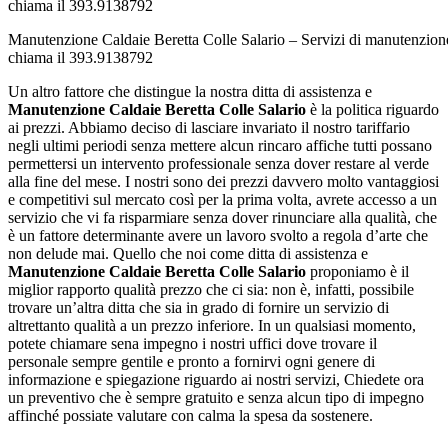
Manutenzione Caldaie Beretta Colle Salario – Servizi di manutenzione
chiama il 393.9138792
Un altro fattore che distingue la nostra ditta di assistenza e
Manutenzione Caldaie Beretta Colle Salario
è la politica riguardo
ai prezzi. Abbiamo deciso di lasciare invariato il nostro tariffario
negli ultimi periodi senza mettere alcun rincaro affiche tutti possano
permettersi un intervento professionale senza dover restare al verde
alla fine del mese. I nostri sono dei prezzi davvero molto vantaggiosi
e competitivi sul mercato così per la prima volta, avrete accesso a un
servizio che vi fa risparmiare senza dover rinunciare alla qualità, che
è un fattore determinante avere un lavoro svolto a regola d’arte che
non delude mai. Quello che noi come ditta di assistenza e
Manutenzione Caldaie Beretta Colle Salario
proponiamo è il
miglior rapporto qualità prezzo che ci sia: non è, infatti, possibile
trovare un’altra ditta che sia in grado di fornire un servizio di
altrettanto qualità a un prezzo inferiore. In un qualsiasi momento,
potete chiamare sena impegno i nostri uffici dove trovare il
personale sempre gentile e pronto a fornirvi ogni genere di
informazione e spiegazione riguardo ai nostri servizi, Chiedete ora
un preventivo che è sempre gratuito e senza alcun tipo di impegno
affinché possiate valutare con calma la spesa da sostenere.