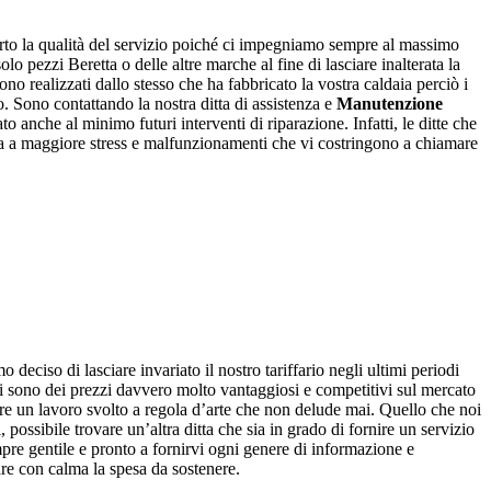
erto la qualità del servizio poiché ci impegniamo sempre al massimo
o pezzi Beretta o delle altre marche al fine di lasciare inalterata la
ono realizzati dallo stesso che ha fabbricato la vostra caldaia perciò i
o. Sono contattando la nostra ditta di assistenza e
Manutenzione
to anche al minimo futuri interventi di riparazione. Infatti, le ditte che
ia a maggiore stress e malfunzionamenti che vi costringono a chiamare
 deciso di lasciare invariato il nostro tariffario negli ultimi periodi
tri sono dei prezzi davvero molto vantaggiosi e competitivi sul mercato
vere un lavoro svolto a regola d’arte che non delude mai. Quello che noi
 possibile trovare un’altra ditta che sia in grado di fornire un servizio
mpre gentile e pronto a fornirvi ogni genere di informazione e
are con calma la spesa da sostenere.