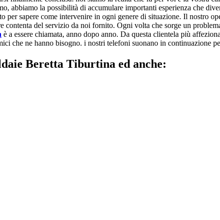
amo, abbiamo la possibilità di accumulare importanti esperienza che divent
to per sapere come intervenire in ogni genere di situazione. Il nostro ope
pre contenta del servizio da noi fornito. Ogni volta che sorge un problema
a
è a essere chiamata, anno dopo anno. Da questa clientela più affezionata
ici che ne hanno bisogno. i nostri telefoni suonano in continuazione perch
ldaie Beretta Tiburtina ed anche: