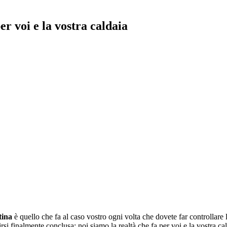
per voi e la vostra caldaia
tina
è quello che fa al caso vostro ogni volta che dovete far controllare la
dirsi finalmente conclusa: noi siamo la realtà che fa per voi e la vostr