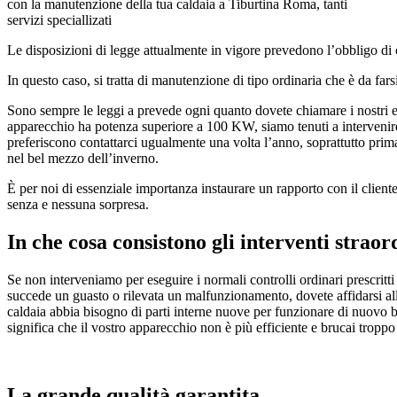
con la manutenzione della tua caldaia a Tiburtina Roma, tanti
servizi speciallizati
Le disposizioni di legge attualmente in vigore prevedono l’obbligo di 
In questo caso, si tratta di manutenzione di tipo ordinaria che è da fa
Sono sempre le leggi a prevede ogni quanto dovete chiamare i nostri es
apparecchio ha potenza superiore a 100 KW, siamo tenuti a intervenire
preferiscono contattarci ugualmente una volta l’anno, soprattutto prim
nel bel mezzo dell’inverno.
È per noi di essenziale importanza instaurare un rapporto con il client
senza e nessuna sorpresa.
In che cosa consistono gli interventi straor
Se non interveniamo per eseguire i normali controlli ordinari prescritti 
succede un guasto o rilevata un malfunzionamento, dovete affidarsi al
caldaia abbia bisogno di parti interne nuove per funzionare di nuovo ben
significa che il vostro apparecchio non è più efficiente e brucai tropp
La grande qualità garantita