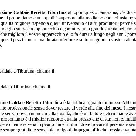
zione Caldaie Beretta Tiburtina
al top in questo panorama, c’è di c
che vi proponiamo è una qualità superiore alla media poiché noi usiamo sol
ualità migliore rispetto a quelli universali o di altri produttori, perché s
 al meglio sul vostro apparecchio e garantirvi una grande durata nel temp
 che migliora il vostro apparecchio e lo fa durar a lungo negli anni, porta
 questi pezzi hanno una durata inferiore e sottopongono la vostra calda
o.
aia a Tiburtina, chiama il
one Caldaie Beretta Tiburtina
è la politica riguardo ai prezzi. Abbiamo
ento professionale senza dover restare al verde alla fine del mese. I nos
iare senza dover rinunciare alla qualità, che è un fattore determinante a
proponiamo è il miglior rapporto qualità prezzo che ci sia: non è, infatti,
potete chiamare sena impegno i nostri uffici dove trovare il personale se
 è sempre gratuito e senza alcun tipo di impegno affinché possiate valut