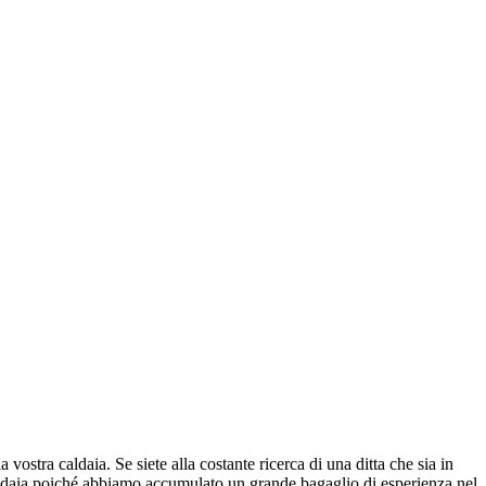
 vostra caldaia. Se siete alla costante ricerca di una ditta che sia in
a caldaia poiché abbiamo accumulato un grande bagaglio di esperienza nel