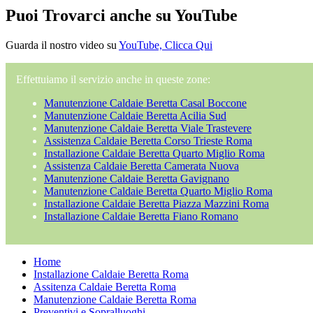
Puoi Trovarci anche su YouTube
Guarda il nostro video su
YouTube, Clicca Qui
Effettuiamo il servizio anche in queste zone:
Manutenzione Caldaie Beretta Casal Boccone
Manutenzione Caldaie Beretta Acilia Sud
Manutenzione Caldaie Beretta Viale Trastevere
Assistenza Caldaie Beretta Corso Trieste Roma
Installazione Caldaie Beretta Quarto Miglio Roma
Assistenza Caldaie Beretta Camerata Nuova
Manutenzione Caldaie Beretta Gavignano
Manutenzione Caldaie Beretta Quarto Miglio Roma
Installazione Caldaie Beretta Piazza Mazzini Roma
Installazione Caldaie Beretta Fiano Romano
Home
Installazione Caldaie Beretta Roma
Assitenza Caldaie Beretta Roma
Manutenzione Caldaie Beretta Roma
Preventivi e Sopralluoghi