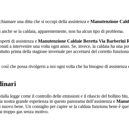
chiamare una ditta che si occupi della assistenza e
Manutenzione Calda
rsi anche se la caldaia, apparentemente, non ha alcun tipo di problema.
perti di assistenza e
Manutenzione Caldaie Beretta Via Barberini
uti a intervenire una volta ogni anno. Se, invece, la caldaia ha una p
tutto prima della stagione invernale per accertarsi del corretto funzion
e così che possa rivolgersi a noi ogni volta che ha bisogno di assistenza
dinari
dalla legge come il controllo delle emissioni e il rilascio del bollino blu
la nostra grande esperienza in questo panorama dell’assistenza e
Manut
 nuovo bene. Un consiglio per capire se la caldaia funziona bene è quello
cai troppo gas senza motivo.