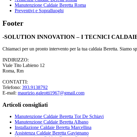
Manutenzione Caldaie Beretta Roma
Preventivi e Sopralluoghi
Footer
-SOLUTION INNOVATION – I TECNICI CALDA
Chiamaci per un pronto intervento per la tua caldaia Beretta. Siamo spec
INDIRIZZO:
Viale Tito Labieno 12
Roma, Rm
CONTATTI:
Telefono:
393.9138792
E-mail:
maurizio.galeotti1967@gmail.com
Articoli consigliati
Manutenzione Caldaie Beretta Tor De Schiavi
Manutenzione Caldaie Beretta Albano
Installazione Caldaie Beretta Marcellina
Assistenza Caldaie Beretta Gavignano