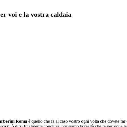
per voi e la vostra caldaia
arberini Roma
è quello che fa al caso vostro ogni volta che dovete far co
icerca può dirsi finalmente conclusa: noi siamo la realtà che fa per voi 