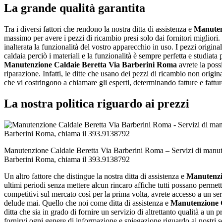
La grande qualità garantita
Tra i diversi fattori che rendono la nostra ditta di assistenza e
Manuten
massimo per avere i pezzi di ricambio presi solo dai fornitori migliori
inalterata la funzionalità del vostro apparecchio in uso. I pezzi original
caldaia perciò i materiali e la funzionalità è sempre perfetta e studiat
Manutenzione Caldaie Beretta Via Barberini Roma
avrete la possi
riparazione. Infatti, le ditte che usano dei pezzi di ricambio non ori
che vi costringono a chiamare gli esperti, determinando fatture e fattu
La nostra politica riguardo ai prezzi
Manutenzione Caldaie Beretta Via Barberini Roma – Servizi di manut
Barberini Roma, chiama il 393.9138792
Un altro fattore che distingue la nostra ditta di assistenza e
Manutenzi
ultimi periodi senza mettere alcun rincaro affiche tutti possano permet
competitivi sul mercato così per la prima volta, avrete accesso a un se
delude mai. Quello che noi come ditta di assistenza e
Manutenzione C
ditta che sia in grado di fornire un servizio di altrettanto qualità a u
fornirvi ogni genere di informazione e spiegazione riguardo ai nostri 