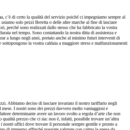
a, c’è di certo la qualità del servizio poiché ci impegniamo sempre al
usiamo solo pezzi Beretta o delle altre marche al fine di lasciare
tori, perché sono realizzati dallo stesso che ha fabbricato la vostra
 durata nel tempo. Sono contattando la nostra ditta di assistenza e
urar a lungo negli anni, portato anche al minimo futuri interventi di
e e sottopongono la vostra caldaia a maggiore stress e malfunzionamenti
ezzi. Abbiamo deciso di lasciare invariato il nostro tariffario negli
el mese. I nostri sono dei prezzi davvero molto vantaggiosi e
 fattore determinante avere un lavoro svolto a regola d’arte che non
qualità prezzo che ci sia: non è, infatti, possibile trovare un’altra
i nostri uffici dove trovare il personale sempre gentile e pronto a
tipo di impegno affinché possiate valutare con calma la spesa da