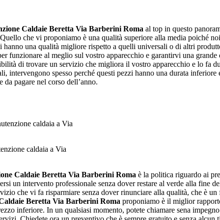
zione Caldaie Beretta Via Barberini Roma
al top in questo panoram
. Quello che vi proponiamo è una qualità superiore alla media poiché noi 
i hanno una qualità migliore rispetto a quelli universali o di altri produt
a per funzionare al meglio sul vostro apparecchio e garantirvi una grande
bilità di trovare un servizio che migliora il vostro apparecchio e lo fa d
ginali, intervengono spesso perché questi pezzi hanno una durata inferior
re da pagare nel corso dell’anno.
enzione caldaia a Via
one Caldaie Beretta Via Barberini Roma
è la politica riguardo ai pr
tersi un intervento professionale senza dover restare al verde alla fine d
rvizio che vi fa risparmiare senza dover rinunciare alla qualità, che è un
aldaie Beretta Via Barberini Roma
proponiamo è il miglior rapporto 
n prezzo inferiore. In un qualsiasi momento, potete chiamare sena impegno 
servizi, Chiedete ora un preventivo che è sempre gratuito e senza alcun 