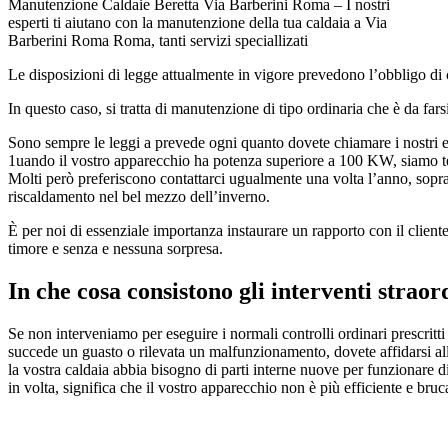
Manutenzione Caldaie Beretta Via Barberini Roma – I nostri
esperti ti aiutano con la manutenzione della tua caldaia a Via
Barberini Roma Roma, tanti servizi speciallizati
Le disposizioni di legge attualmente in vigore prevedono l’obbligo di 
In questo caso, si tratta di manutenzione di tipo ordinaria che è da fa
Sono sempre le leggi a prevede ogni quanto dovete chiamare i nostri es
1uando il vostro apparecchio ha potenza superiore a 100 KW, siamo ten
Molti però preferiscono contattarci ugualmente una volta l’anno, soprat
riscaldamento nel bel mezzo dell’inverno.
È per noi di essenziale importanza instaurare un rapporto con il client
timore e senza e nessuna sorpresa.
In che cosa consistono gli interventi straor
Se non interveniamo per eseguire i normali controlli ordinari prescritti 
succede un guasto o rilevata un malfunzionamento, dovete affidarsi al
la vostra caldaia abbia bisogno di parti interne nuove per funzionare di
in volta, significa che il vostro apparecchio non è più efficiente e bru