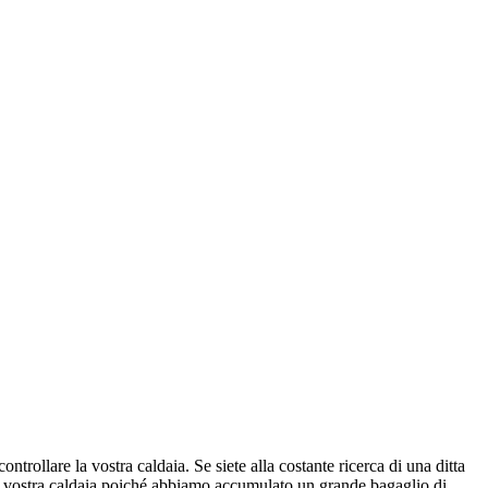
ntrollare la vostra caldaia. Se siete alla costante ricerca di una ditta
e la vostra caldaia poiché abbiamo accumulato un grande bagaglio di