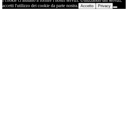
I cookie ci aiutano a fornire i nostri servizi. Utilizzando tali servizi,
accetti l'utilizzo dei cookie da parte nostra.
Accetto
Privacy