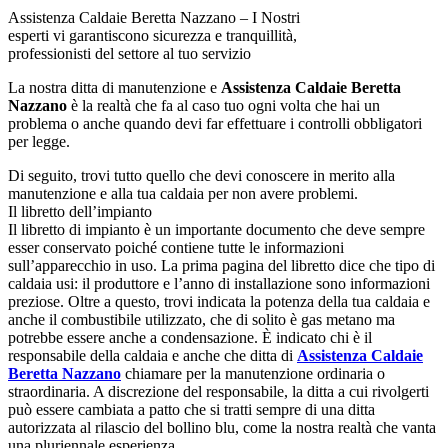
Assistenza Caldaie Beretta Nazzano – I Nostri
esperti vi garantiscono sicurezza e tranquillità,
professionisti del settore al tuo servizio
La nostra ditta di manutenzione e
Assistenza Caldaie Beretta
Nazzano
è la realtà che fa al caso tuo ogni volta che hai un
problema o anche quando devi far effettuare i controlli obbligatori
per legge.
Di seguito, trovi tutto quello che devi conoscere in merito alla
manutenzione e alla tua caldaia per non avere problemi.
Il libretto dell’impianto
Il libretto di impianto è un importante documento che deve sempre
esser conservato poiché contiene tutte le informazioni
sull’apparecchio in uso. La prima pagina del libretto dice che tipo di
caldaia usi: il produttore e l’anno di installazione sono informazioni
preziose. Oltre a questo, trovi indicata la potenza della tua caldaia e
anche il combustibile utilizzato, che di solito è gas metano ma
potrebbe essere anche a condensazione. È indicato chi è il
responsabile della caldaia e anche che ditta di
Assistenza Caldaie
Beretta Nazzano
chiamare per la manutenzione ordinaria o
straordinaria. A discrezione del responsabile, la ditta a cui rivolgerti
può essere cambiata a patto che si tratti sempre di una ditta
autorizzata al rilascio del bollino blu, come la nostra realtà che vanta
una pluriennale esperienza.