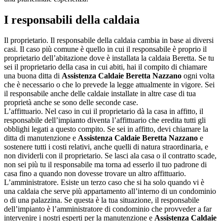
I responsabili della caldaia
Il proprietario. Il responsabile della caldaia cambia in base ai diversi
casi. Il caso più comune è quello in cui il responsabile è proprio il
proprietario dell’abitazione dove è installata la caldaia Beretta. Se tu
sei il proprietario della casa in cui abiti, hai il compito di chiamare
una buona ditta di
Assistenza Caldaie Beretta Nazzano
ogni volta
che è necessario o che lo prevede la legge attualmente in vigore. Sei
il responsabile anche delle caldaie installate in altre case di tua
proprietà anche se sono delle seconde case.
L’affittuario. Nel caso in cui il proprietario dà la casa in affitto, il
responsabile dell’impianto diventa l’affittuario che eredita tutti gli
obblighi legati a questo compito. Se sei in affitto, devi chiamare la
ditta di manutenzione e
Assistenza Caldaie Beretta Nazzano
e
sostenere tutti i costi relativi, anche quelli di natura straordinaria, e
non dividerli con il proprietario. Se lasci ala casa o il contratto scade,
non sei più tu il responsabile ma torna ad esserlo il tuo padrone di
casa fino a quando non dovesse trovare un altro affittuario.
L’amministratore. Esiste un terzo caso che si ha solo quando vi è
una caldaia che serve più appartamento all’interno di un condominio
o di una palazzina. Se questa è la tua situazione, il responsabile
dell’impianto è l’amministratore di condominio che provveder a far
intervenire i nostri esperti per la manutenzione e
Assistenza Caldaie