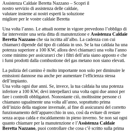
Assistenza Caldaie Beretta Nazzano – Scopri il
nostro servizio di assistenza delle caldaie,
valutare insieme ai nostri esperti la soluzione
migliore per le vostre caldaie Beretta
Una volta l’anno. Le attuali norme in vigore prevedono l’obbligo di
far intervenire una seria ditta di manutenzione e
Assistenza Caldaie
Beretta Nazzano
che sia iscritta all’albo. La cadenza con cui
chiamarci dipende dal tipo di caldaia in uso. Se la tua caldaia ha una
potenza superiore a 100 KW, allora devi chiamarci una volta l’anno
come minimo per assicurarci che i filtri dell’aria siano apposto e che
i fumi prodotti dalla combustione del gas metano non siano elevati.
La pulizia del camino è molto importante non solo per diminuire le
emissioni dannose ma anche per aumentare l’efficienza stessa
dell’impianto.
Una volta ogni due anni. Se, invece, la tua caldaia ha una potenza
inferiore a 100 KW, devi interpellarci una volta ogni due annoi per
fare i controlli obbligatori. Nonostante ciò, moltissime persone ci
chiamano ugualmente una volta all’anno, soprattutto prima
dell’inizio della stagione invernale, al fine di assicurarsi del corretto
funzionamento dell’apparecchio in uso, così da evitare di restare
senza acqua calda e riscaldamento in pieno inverno. Se non sai ogni
quanto chiamare per la manutenzione e l’
Assistenza Caldaie
Beretta Nazzano
, puoi controllare che cosa c’è scritto sulla prima