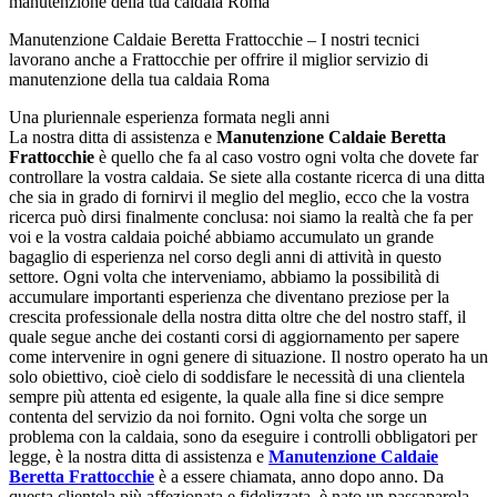
Manutenzione Caldaie Beretta Frattocchie – I nostri tecnici
lavorano anche a Frattocchie per offrire il miglior servizio di
manutenzione della tua caldaia Roma
Una pluriennale esperienza formata negli anni
La nostra ditta di assistenza e
Manutenzione Caldaie Beretta
Frattocchie
è quello che fa al caso vostro ogni volta che dovete far
controllare la vostra caldaia. Se siete alla costante ricerca di una ditta
che sia in grado di fornirvi il meglio del meglio, ecco che la vostra
ricerca può dirsi finalmente conclusa: noi siamo la realtà che fa per
voi e la vostra caldaia poiché abbiamo accumulato un grande
bagaglio di esperienza nel corso degli anni di attività in questo
settore. Ogni volta che interveniamo, abbiamo la possibilità di
accumulare importanti esperienza che diventano preziose per la
crescita professionale della nostra ditta oltre che del nostro staff, il
quale segue anche dei costanti corsi di aggiornamento per sapere
come intervenire in ogni genere di situazione. Il nostro operato ha un
solo obiettivo, cioè cielo di soddisfare le necessità di una clientela
sempre più attenta ed esigente, la quale alla fine si dice sempre
contenta del servizio da noi fornito. Ogni volta che sorge un
problema con la caldaia, sono da eseguire i controlli obbligatori per
legge, è la nostra ditta di assistenza e
Manutenzione Caldaie
Beretta Frattocchie
è a essere chiamata, anno dopo anno. Da
questa clientela più affezionata e fidelizzata, è nato un passaparola