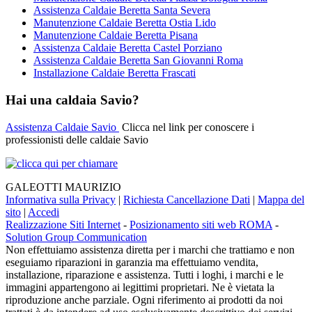
Assistenza Caldaie Beretta Santa Severa
Manutenzione Caldaie Beretta Ostia Lido
Manutenzione Caldaie Beretta Pisana
Assistenza Caldaie Beretta Castel Porziano
Assistenza Caldaie Beretta San Giovanni Roma
Installazione Caldaie Beretta Frascati
Hai una caldaia Savio?
Assistenza Caldaie Savio
Clicca nel link per conoscere i
professionisti delle caldaie Savio
GALEOTTI MAURIZIO
Informativa sulla Privacy
|
Richiesta Cancellazione Dati
|
Mappa del
sito
|
Accedi
Realizzazione Siti Internet
-
Posizionamento siti web ROMA
-
Solution Group Communication
Non effettuiamo assistenza diretta per i marchi che trattiamo e non
eseguiamo riparazioni in garanzia ma effettuiamo vendita,
installazione, riparazione e assistenza. Tutti i loghi, i marchi e le
immagini appartengono ai legittimi proprietari. Ne è vietata la
riproduzione anche parziale. Ogni riferimento ai prodotti da noi