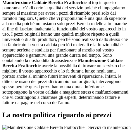
Manutenzione Caldaie Beretta Frattocchie
al top in questo
panorama, c’è di certo la qualità del servizio poiché ci impegniamo
sempre al massimo per avere i pezzi di ricambio presi solo dai
fornitori migliori. Quello che vi proponiamo è una qualità superiore
alla media poiché noi usiamo solo pezzi Beretta o delle altre marche
al fine di lasciare inalterata la funzionalità del vostro apparecchio in
uso. I pezzi originali hanno una qualità migliore rispetto a quelli
universali o di altri produttori, perché sono realizzati dallo stesso che
ha fabbricato la vostra caldaia perciò i materiali e la funzionalità è
sempre perfetta e studiata per funzionare al meglio sul vostro
apparecchio e garantirvi una grande durata nel tempo. Sono
contattando la nostra ditta di assistenza e
Manutenzione Caldaie
Beretta Frattocchie
avrete la possibilità di trovare un servizio che
migliora il vostro apparecchio e lo fa durar a lungo negli anni,
portato anche al minimo futuri interventi di riparazione. Infatti, le
ditte che usano dei pezzi di ricambio non originali, intervengono
spesso perché questi pezzi hanno una durata inferiore e
sottopongono la vostra caldaia a maggiore stress e malfunzionamenti
che vi costringono a chiamare gli esperti, determinando fatture e
fatture da pagare nel corso dell’anno.
La nostra politica riguardo ai prezzi