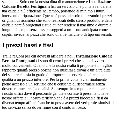
scontento. Solo con la nostra ditta di manutenzione e
Installazione
Caldaie Beretta Fontignani
hai un servizio che punta a rendere la
tua caldaia più efficiente nel tempo, portando al minimo i futuri
interventi di riparazione. Questo è possibile solo utilizzando i prezzi
originali di ricambio che sono realizzati dello stesso produttore della
caldaia perciò progettati e studiati per rendere il massimo e durare a
lungo nel tempo senza essere soggetti a un’usura anticipata come
capita, invece, ai pezzi che sono di altre marche o di tipo universali.
I prezzi bassi e fissi
Tra le ragioni per cui dovresti affidare a noi l’
Installazione Caldaie
Beretta Fontignani
ci sono di certo i prezzi che sono davvero
molto convenienti. Quello che la nostra realtà ti propone è il miglior
rapporto qualità prezzo poiché non riuscirai a trovar e un’altra ditta
del settore che sia in grado di proporre un servizio di altrettanta
qualità a un prezzo inferiore. Per la prima volta, avrai finalmente
pieno accesso a un servizio che ti consente di risparmiare senza
dovere rinunciare alla qualità. Sei sempre in tempo per chiamare ora
i nostri uffici dove il personale gentile e cortese ti presenta tutte le
nostre offerte e il nostro tariffario che è a prezzi bloccati e fissi da
diverso tempo affinché anche tu possa avere dei veri professionisti al
tuo servizio senza dover finire con il conto in rosso.