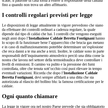
scade, il padrone di casa torna a essere il responsabile della caldaia
fino a quando non trova un altro affittuario.
I controlli regolari previsti per legge
Le disposizioni di legge attualmente in vigore prevedono che siano
da effettuare dei controlli ordinari a cadenza regolare, la quale
dipende dal tipo di caldai che hai. I controlli che vengono eseguiti
negli anni dopo l’
Installazione Caldaie Beretta Fontignani
hanno
lo scopo di fa funzionare bene l’apparecchio che brucia gas metano
e in caso di malfunzionamento potrebbe determinare un’esplosione
che reca danni a te ma anche a terzi. Inoltre, le caldaie sono in parte
responsabili dell’inquinamento atmosferico perciò una ditta come la
nostra che lavora nel settore della termoidraulica deve controllare i
livelli di emissioni. Il camino va pulito e la pressione dei fumi
controllata, oltre che tenuta sott’occhio così puoi rilevare in tempo
eventuali variazioni. Ricorda che dopo l’
Installazione Caldaie
Beretta Fontignani
, devi sempre affidarti a una ditta che sia
autorizzata al rilascio del bollino blu: la famosa certificazione per le
caldaie.
Ogni quanto chiamare
La legge in vigore ora nel nostro Paese prevede che sia obbligatorio