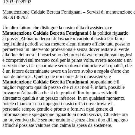
Manutenzione Caldaie Beretta Fontignani – Servizi di manutenzione ca
393.9138792
Un altro fattore che distingue la nostra ditta di assistenza e
Manutenzione Caldaie Beretta Fontignani
è la politica riguardo
ai prezzi. Abbiamo deciso di lasciare invariato il nostro tariffario
negli ultimi periodi senza mettere alcun rincaro affiche tutti possano
permettersi un intervento professionale senza dover restare al verde
alla fine del mese. I nostri sono dei prezzi davvero molto vantaggiosi
e competitivi sul mercato così per la prima volta, avrete accesso a un
servizio che vi fa risparmiare senza dover rinunciare alla qualità, che
è un fattore determinante avere un lavoro svolto a regola d’arte che
non delude mai. Quello che noi come ditta di assistenza e
Manutenzione Caldaie Beretta Fontignani
proponiamo è il
miglior rapporto qualità prezzo che ci sia: non è, infatti, possibile
trovare un’altra ditta che sia in grado di fornire un servizio di
altrettanto qualità a un prezzo inferiore. In un qualsiasi momento,
potete chiamare sena impegno i nostri uffici dove trovare il
personale sempre gentile e pronto a fornirvi ogni genere di
informazione e spiegazione riguardo ai nostri servizi, Chiedete ora
un preventivo che è sempre gratuito e senza alcun tipo di impegno
affinché possiate valutare con calma la spesa da sostenere.