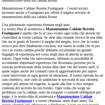
Manutenzione Caldaie Beretta Fontignani – I nostri tecnici
lavorano anche a Fontignani per offrire il miglior servizio di
manutenzione della tua caldaia Roma
Una pluriennale esperienza formata negli anni
La nostra ditta di assistenza e
Manutenzione Caldaie Beretta
Fontignani
è quello che fa al caso vostro ogni volta che dovete far
controllare la vostra caldaia. Se siete alla costante ricerca di una ditta
che sia in grado di fornirvi il meglio del meglio, ecco che la vostra
ricerca può dirsi finalmente conclusa: noi siamo la realtà che fa per
voi e la vostra caldaia poiché abbiamo accumulato un grande
bagaglio di esperienza nel corso degli anni di attività in questo
settore. Ogni volta che interveniamo, abbiamo la possibilità di
accumulare importanti esperienza che diventano preziose per la
crescita professionale della nostra ditta oltre che del nostro staff, il
quale segue anche dei costanti corsi di aggiornamento per sapere
come intervenire in ogni genere di situazione. Il nostro operato ha un
solo obiettivo, cioè cielo di soddisfare le necessità di una clientela
sempre più attenta ed esigente, la quale alla fine si dice sempre
contenta del servizio da noi fornito. Ogni volta che sorge un
problema con la caldaia, sono da eseguire i controlli obbligatori per
legge, è la nostra ditta di assistenza e
Manutenzione Caldaie
Beretta Fontignani
è a essere chiamata, anno dopo anno. Da
questa clientela più affezionata e fidelizzata, è nato un passaparola