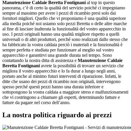
Manutenzione Caldaie Beretta Fontignani
al top in questo
panorama, c’è di certo la qualità del servizio poiché ci impegniamo
sempre al massimo per avere i pezzi di ricambio presi solo dai
fornitori migliori. Quello che vi proponiamo è una qualità superiore
alla media poiché noi usiamo solo pezzi Beretta o delle altre marche
al fine di lasciare inalterata la funzionalità del vostro apparecchio in
uso. I pezzi originali hanno una qualità migliore rispetto a quelli
universali o di altri produttori, perché sono realizzati dallo stesso che
ha fabbricato la vostra caldaia perciò i materiali e la funzionalità è
sempre perfetta e studiata per funzionare al meglio sul vostro
apparecchio e garantirvi una grande durata nel tempo. Sono
contattando la nostra ditta di assistenza e
Manutenzione Caldaie
Beretta Fontignani
avrete la possibilità di trovare un servizio che
migliora il vostro apparecchio e lo fa durar a lungo negli anni,
portato anche al minimo futuri interventi di riparazione. Infatti, le
ditte che usano dei pezzi di ricambio non originali, intervengono
spesso perché questi pezzi hanno una durata inferiore e
sottopongono la vostra caldaia a maggiore stress e malfunzionamenti
che vi costringono a chiamare gli esperti, determinando fatture e
fatture da pagare nel corso dell’anno.
La nostra politica riguardo ai prezzi