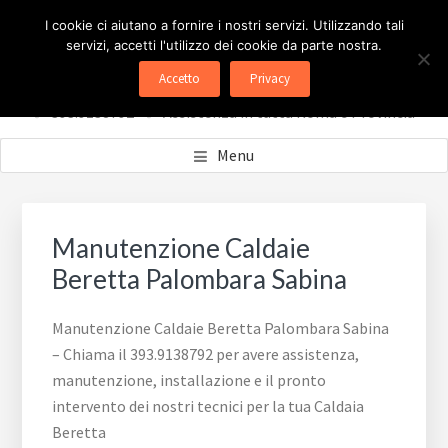
Passa
Passa
ASSISTENZA CALDAIE
I cookie ci aiutano a fornire i nostri servizi. Utilizzando tali
al
al
servizi, accetti l'utilizzo dei cookie da parte nostra.
contenuto
piè
BERETTA ROMA
Accetto
Privacy
principale
di
✅ 393.9138792 - ✅ Assistenza in tutta Roma e Provincia
pagina
Menu
Manutenzione Caldaie
Beretta Palombara Sabina
Manutenzione Caldaie Beretta Palombara Sabina
– Chiama il 393.9138792 per avere assistenza,
manutenzione, installazione e il pronto
intervento dei nostri tecnici per la tua Caldaia
Beretta