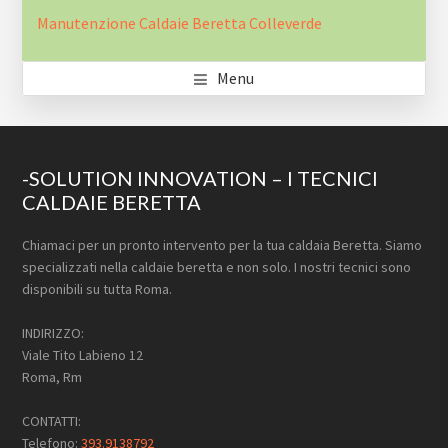
Manutenzione Caldaie Beretta Colleverde
Menu
Footer
-SOLUTION INNOVATION – I TECNICI
CALDAIE BERETTA
Chiamaci per un pronto intervento per la tua caldaia Beretta. Siamo
specializzati nella caldaie beretta e non solo. I nostri tecnici sono
disponibili su tutta Roma.
INDIRIZZO:
Viale Tito Labieno 12
Roma, Rm
CONTATTI:
Telefono:
393.9138792