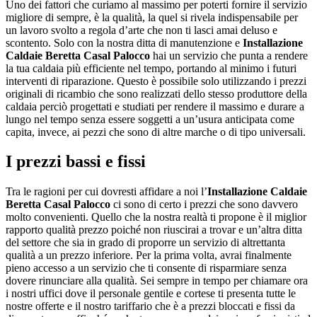
Uno dei fattori che curiamo al massimo per poterti fornire il servizio
migliore di sempre, è la qualità, la quel si rivela indispensabile per
un lavoro svolto a regola d’arte che non ti lasci amai deluso e
scontento. Solo con la nostra ditta di manutenzione e
Installazione
Caldaie Beretta Casal Palocco
hai un servizio che punta a rendere
la tua caldaia più efficiente nel tempo, portando al minimo i futuri
interventi di riparazione. Questo è possibile solo utilizzando i prezzi
originali di ricambio che sono realizzati dello stesso produttore della
caldaia perciò progettati e studiati per rendere il massimo e durare a
lungo nel tempo senza essere soggetti a un’usura anticipata come
capita, invece, ai pezzi che sono di altre marche o di tipo universali.
I prezzi bassi e fissi
Tra le ragioni per cui dovresti affidare a noi l’
Installazione Caldaie
Beretta Casal Palocco
ci sono di certo i prezzi che sono davvero
molto convenienti. Quello che la nostra realtà ti propone è il miglior
rapporto qualità prezzo poiché non riuscirai a trovar e un’altra ditta
del settore che sia in grado di proporre un servizio di altrettanta
qualità a un prezzo inferiore. Per la prima volta, avrai finalmente
pieno accesso a un servizio che ti consente di risparmiare senza
dovere rinunciare alla qualità. Sei sempre in tempo per chiamare ora
i nostri uffici dove il personale gentile e cortese ti presenta tutte le
nostre offerte e il nostro tariffario che è a prezzi bloccati e fissi da