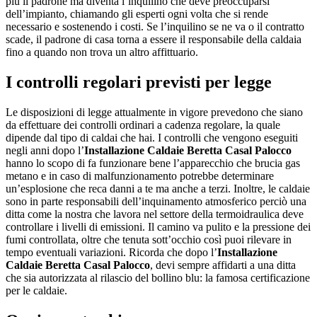
più il padrone ma diventa l’inquilino che deve preoccuparsi
dell’impianto, chiamando gli esperti ogni volta che si rende
necessario e sostenendo i costi. Se l’inquilino se ne va o il contratto
scade, il padrone di casa torna a essere il responsabile della caldaia
fino a quando non trova un altro affittuario.
I controlli regolari previsti per legge
Le disposizioni di legge attualmente in vigore prevedono che siano
da effettuare dei controlli ordinari a cadenza regolare, la quale
dipende dal tipo di caldai che hai. I controlli che vengono eseguiti
negli anni dopo l’
Installazione Caldaie Beretta Casal Palocco
hanno lo scopo di fa funzionare bene l’apparecchio che brucia gas
metano e in caso di malfunzionamento potrebbe determinare
un’esplosione che reca danni a te ma anche a terzi. Inoltre, le caldaie
sono in parte responsabili dell’inquinamento atmosferico perciò una
ditta come la nostra che lavora nel settore della termoidraulica deve
controllare i livelli di emissioni. Il camino va pulito e la pressione dei
fumi controllata, oltre che tenuta sott’occhio così puoi rilevare in
tempo eventuali variazioni. Ricorda che dopo l’
Installazione
Caldaie Beretta Casal Palocco
, devi sempre affidarti a una ditta
che sia autorizzata al rilascio del bollino blu: la famosa certificazione
per le caldaie.