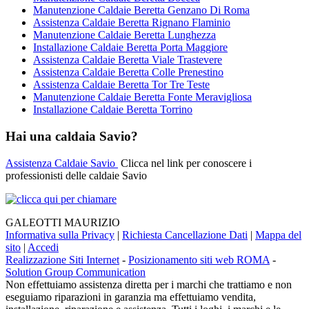
Manutenzione Caldaie Beretta Genzano Di Roma
Assistenza Caldaie Beretta Rignano Flaminio
Manutenzione Caldaie Beretta Lunghezza
Installazione Caldaie Beretta Porta Maggiore
Assistenza Caldaie Beretta Viale Trastevere
Assistenza Caldaie Beretta Colle Prenestino
Assistenza Caldaie Beretta Tor Tre Teste
Manutenzione Caldaie Beretta Fonte Meravigliosa
Installazione Caldaie Beretta Torrino
Hai una caldaia Savio?
Assistenza Caldaie Savio
Clicca nel link per conoscere i
professionisti delle caldaie Savio
GALEOTTI MAURIZIO
Informativa sulla Privacy
|
Richiesta Cancellazione Dati
|
Mappa del
sito
|
Accedi
Realizzazione Siti Internet
-
Posizionamento siti web ROMA
-
Solution Group Communication
Non effettuiamo assistenza diretta per i marchi che trattiamo e non
eseguiamo riparazioni in garanzia ma effettuiamo vendita,