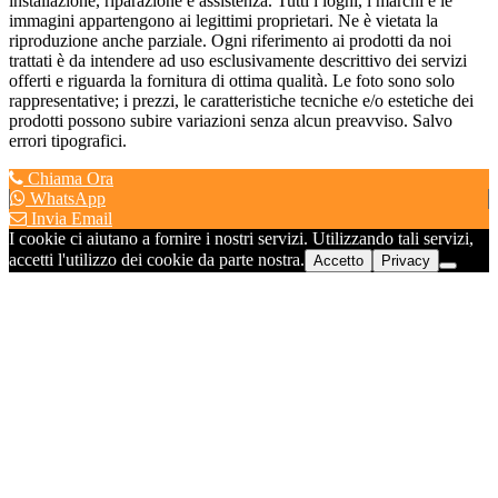
installazione, riparazione e assistenza. Tutti i loghi, i marchi e le
immagini appartengono ai legittimi proprietari. Ne è vietata la
riproduzione anche parziale. Ogni riferimento ai prodotti da noi
trattati è da intendere ad uso esclusivamente descrittivo dei servizi
offerti e riguarda la fornitura di ottima qualità. Le foto sono solo
rappresentative; i prezzi, le caratteristiche tecniche e/o estetiche dei
prodotti possono subire variazioni senza alcun preavviso. Salvo
errori tipografici.
Chiama Ora
WhatsApp
Invia Email
I cookie ci aiutano a fornire i nostri servizi. Utilizzando tali servizi,
accetti l'utilizzo dei cookie da parte nostra.
Accetto
Privacy