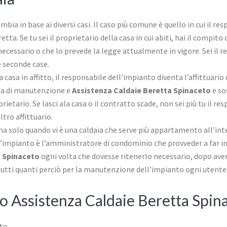
ambia in base ai diversi casi. Il caso più comune è quello in cui il re
etta. Se tu sei il proprietario della casa in cui abiti, hai il compit
necessario o che lo prevede la legge attualmente in vigore. Sei il r
e seconde case.
 la casa in affitto, il responsabile dell’impianto diventa l’affittuari
itta di manutenzione e
Assistenza Caldaie Beretta Spinaceto
e sos
prietario. Se lasci ala casa o il contratto scade, non sei più tu il 
tro affittuario.
ha solo quando vi è una caldaia che serve più appartamento all’int
ll’impianto è l’amministratore di condominio che provveder a far int
a Spinaceto
ogni volta che dovesse ritenerlo necessario, dopo aver 
ra tutti quanti perciò per la manutenzione dell’impianto ogni uten
no Assistenza Caldaie Beretta Spin
eto