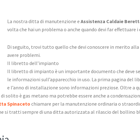
La nostra ditta di manutenzione e
Assistenza Caldaie Beret
volta che hai un problema o anche quando devi far effettuare i 
Di seguito, trovi tutto quello che devi conoscere in merito all
avere problemi.
Il libretto dell’impianto
Il libretto di impianto è un importante documento che deve s
le informazioni sull’apparecchio in uso. La prima pagina del libr
e l’anno di installazione sono informazioni preziose. Oltre a qu
e di solito è gas metano ma potrebbe essere anche a condensazione. 
tta Spinaceto
chiamare per la manutenzione ordinaria o straordina
e si tratti sempre di una ditta autorizzata al rilascio del bollino 
aia