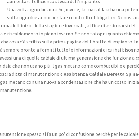
aumentare l’efficienza stessa dell’impianto.
Una volta ogni due anni. Se, invece, la tua caldaia ha una poten
volta ogni due annoi per fare i controlli obbligatori. Nonosta
ma dell’inizio della stagione invernale, al fine di assicurarsi de
lda e riscaldamento in pieno inverno. Se non sai ogni quanto chiam
e che cosa c’è scritto sulla prima pagina del libretto di impianto. 
à sempre pronto a fornirti tutte le informazioni di cui hai bisogno
u avessi una di quelle caldaie di ultima generazione che funziona a
i caldaia che non usano più il gas metano come combustibile e per
a nostra ditta di manutenzione e
Assistenza Caldaie Beretta Spin
 a gas metano con una nuova a condensazione che ha un costo inizia
la manutenzione.
utenzione spesso si fa un po’ di confusione perché per le caldaie i