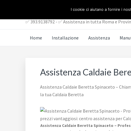
Passa
Passa
ASSISTENZA CALDAI
I cookie ci aiutano a fornire i nost
al
al
contenuto
piè
✅ 393.9138792 - ✅ Assistenza in tutta Roma e Provin
principale
di
pagina
Home
Installazione
Assistenza
Manu
Assistenza Caldaie Ber
Assistenza Caldaie Beretta Spinaceto – Chiama
la tua Caldaia Beretta
Assistenza Caldaie Beretta Spinaceto – Profes