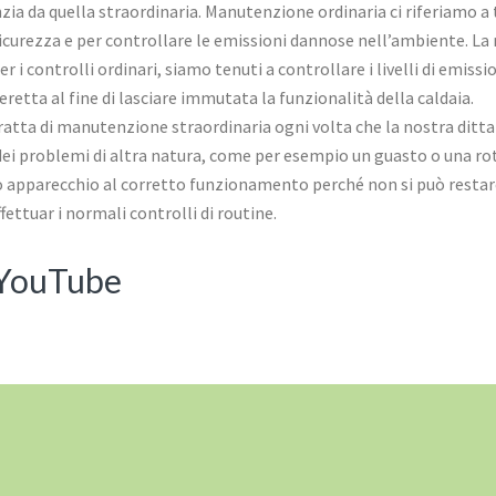
zia da quella straordinaria. Manutenzione ordinaria ci riferiamo a t
icurezza e per controllare le emissioni dannose nell’ambiente. La
 i controlli ordinari, siamo tenuti a controllare i livelli di emissio
retta al fine di lasciare immutata la funzionalità della caldaia.
tratta di manutenzione straordinaria ogni volta che la nostra dit
dei problemi di altra natura, come per esempio un guasto o una ro
tuo apparecchio al corretto funzionamento perché non si può restar
ettuar i normali controlli di routine.
 YouTube