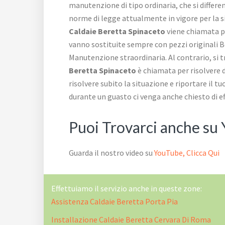
manutenzione di tipo ordinaria, che si differen
norme di legge attualmente in vigore per la s
Caldaie Beretta Spinaceto
viene chiamata per
vanno sostituite sempre con pezzi originali Be
Manutenzione straordinaria. Al contrario, si 
Beretta Spinaceto
è chiamata per risolvere 
risolvere subito la situazione e riportare il 
durante un guasto ci venga anche chiesto di eff
Puoi Trovarci anche su
Guarda il nostro video su
YouTube, Clicca Qui
Effettuiamo il servizio anche in queste zone:
Assistenza Caldaie Beretta Porta Pia
Installazione Caldaie Beretta Cervara Di Roma