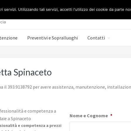
E BERETTA ROMA
ri servizi. Utilizzando tali servizi, accetti l'utilizzo dei cookie da parte no
cia
tenzione
Preventivi e Sopralluoghi
Contatti
etta Spinaceto
 il 393.9138792 per avere assistenza, manutenzione, installazione 
Nome e Cognome
*
sionalità e competenza a prezzi