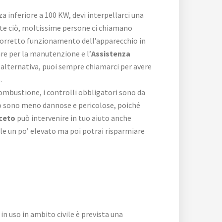
za inferiore a 100 KW, devi interpellarci una
nte ciò, moltissime persone ci chiamano
l corretto funzionamento dell’apparecchio in
are per la manutenzione e l’
Assistenza
In alternativa, puoi sempre chiamarci per avere
.
 combustione, i controlli obbligatori sono da
ciò sono meno dannose e pericolose, poiché
aceto
può intervenire in tuo aiuto anche
le un po’ elevato ma poi potrai risparmiare
n uso in ambito civile è prevista una