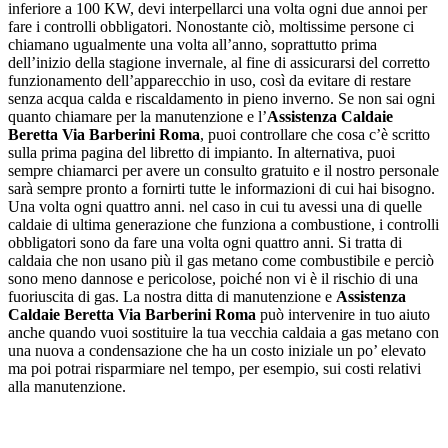
inferiore a 100 KW, devi interpellarci una volta ogni due annoi per
fare i controlli obbligatori. Nonostante ciò, moltissime persone ci
chiamano ugualmente una volta all’anno, soprattutto prima
dell’inizio della stagione invernale, al fine di assicurarsi del corretto
funzionamento dell’apparecchio in uso, così da evitare di restare
senza acqua calda e riscaldamento in pieno inverno. Se non sai ogni
quanto chiamare per la manutenzione e l’
Assistenza Caldaie
Beretta Via Barberini Roma
, puoi controllare che cosa c’è scritto
sulla prima pagina del libretto di impianto. In alternativa, puoi
sempre chiamarci per avere un consulto gratuito e il nostro personale
sarà sempre pronto a fornirti tutte le informazioni di cui hai bisogno.
Una volta ogni quattro anni. nel caso in cui tu avessi una di quelle
caldaie di ultima generazione che funziona a combustione, i controlli
obbligatori sono da fare una volta ogni quattro anni. Si tratta di
caldaia che non usano più il gas metano come combustibile e perciò
sono meno dannose e pericolose, poiché non vi è il rischio di una
fuoriuscita di gas. La nostra ditta di manutenzione e
Assistenza
Caldaie Beretta Via Barberini Roma
può intervenire in tuo aiuto
anche quando vuoi sostituire la tua vecchia caldaia a gas metano con
una nuova a condensazione che ha un costo iniziale un po’ elevato
ma poi potrai risparmiare nel tempo, per esempio, sui costi relativi
alla manutenzione.