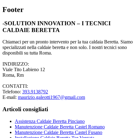
Footer
-SOLUTION INNOVATION – I TECNICI
CALDAIE BERETTA
Chiamaci per un pronto intervento per la tua caldaia Beretta. Siamo
specializzati nella caldaie beretta e non solo. I nostri tecnici sono
disponibili su tutta Roma.
INDIRIZZO:
Viale Tito Labieno 12
Roma, Rm
CONTATTI:
Telefono:
393.9138792
E-mail:
maurizio.galeotti1967@gmail.com
Articoli consigliati
Assistenza Caldaie Beretta Pinciano
Manutenzione Caldaie Beretta Castel Romano
Manutenzione Caldaie Beretta Castel Fusano
Installazione Caldaie Beretta Tor Vergata