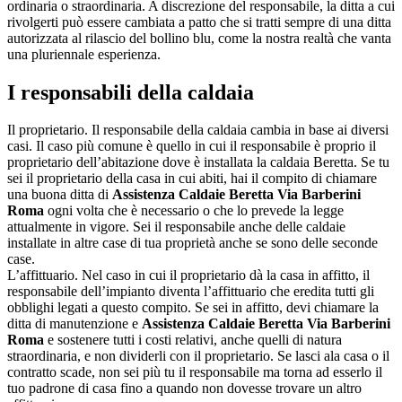
ordinaria o straordinaria. A discrezione del responsabile, la ditta a cui
rivolgerti può essere cambiata a patto che si tratti sempre di una ditta
autorizzata al rilascio del bollino blu, come la nostra realtà che vanta
una pluriennale esperienza.
I responsabili della caldaia
Il proprietario. Il responsabile della caldaia cambia in base ai diversi
casi. Il caso più comune è quello in cui il responsabile è proprio il
proprietario dell’abitazione dove è installata la caldaia Beretta. Se tu
sei il proprietario della casa in cui abiti, hai il compito di chiamare
una buona ditta di
Assistenza Caldaie Beretta Via Barberini
Roma
ogni volta che è necessario o che lo prevede la legge
attualmente in vigore. Sei il responsabile anche delle caldaie
installate in altre case di tua proprietà anche se sono delle seconde
case.
L’affittuario. Nel caso in cui il proprietario dà la casa in affitto, il
responsabile dell’impianto diventa l’affittuario che eredita tutti gli
obblighi legati a questo compito. Se sei in affitto, devi chiamare la
ditta di manutenzione e
Assistenza Caldaie Beretta Via Barberini
Roma
e sostenere tutti i costi relativi, anche quelli di natura
straordinaria, e non dividerli con il proprietario. Se lasci ala casa o il
contratto scade, non sei più tu il responsabile ma torna ad esserlo il
tuo padrone di casa fino a quando non dovesse trovare un altro