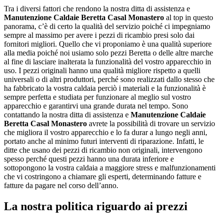
Tra i diversi fattori che rendono la nostra ditta di assistenza e
Manutenzione Caldaie Beretta Casal Monastero
al top in questo
panorama, c’è di certo la qualità del servizio poiché ci impegniamo
sempre al massimo per avere i pezzi di ricambio presi solo dai
fornitori migliori. Quello che vi proponiamo è una qualità superiore
alla media poiché noi usiamo solo pezzi Beretta o delle altre marche
al fine di lasciare inalterata la funzionalità del vostro apparecchio in
uso. I pezzi originali hanno una qualità migliore rispetto a quelli
universali o di altri produttori, perché sono realizzati dallo stesso che
ha fabbricato la vostra caldaia perciò i materiali e la funzionalità è
sempre perfetta e studiata per funzionare al meglio sul vostro
apparecchio e garantirvi una grande durata nel tempo. Sono
contattando la nostra ditta di assistenza e
Manutenzione Caldaie
Beretta Casal Monastero
avrete la possibilità di trovare un servizio
che migliora il vostro apparecchio e lo fa durar a lungo negli anni,
portato anche al minimo futuri interventi di riparazione. Infatti, le
ditte che usano dei pezzi di ricambio non originali, intervengono
spesso perché questi pezzi hanno una durata inferiore e
sottopongono la vostra caldaia a maggiore stress e malfunzionamenti
che vi costringono a chiamare gli esperti, determinando fatture e
fatture da pagare nel corso dell’anno.
La nostra politica riguardo ai prezzi