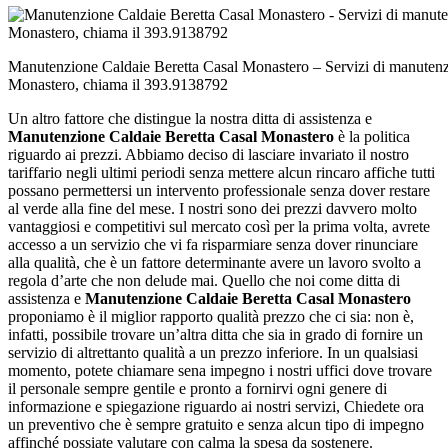
Manutenzione Caldaie Beretta Casal Monastero – Servizi di manutenz
Monastero, chiama il 393.9138792
Un altro fattore che distingue la nostra ditta di assistenza e
Manutenzione Caldaie Beretta Casal Monastero
è la politica
riguardo ai prezzi. Abbiamo deciso di lasciare invariato il nostro
tariffario negli ultimi periodi senza mettere alcun rincaro affiche tutti
possano permettersi un intervento professionale senza dover restare
al verde alla fine del mese. I nostri sono dei prezzi davvero molto
vantaggiosi e competitivi sul mercato così per la prima volta, avrete
accesso a un servizio che vi fa risparmiare senza dover rinunciare
alla qualità, che è un fattore determinante avere un lavoro svolto a
regola d’arte che non delude mai. Quello che noi come ditta di
assistenza e
Manutenzione Caldaie Beretta Casal Monastero
proponiamo è il miglior rapporto qualità prezzo che ci sia: non è,
infatti, possibile trovare un’altra ditta che sia in grado di fornire un
servizio di altrettanto qualità a un prezzo inferiore. In un qualsiasi
momento, potete chiamare sena impegno i nostri uffici dove trovare
il personale sempre gentile e pronto a fornirvi ogni genere di
informazione e spiegazione riguardo ai nostri servizi, Chiedete ora
un preventivo che è sempre gratuito e senza alcun tipo di impegno
affinché possiate valutare con calma la spesa da sostenere.