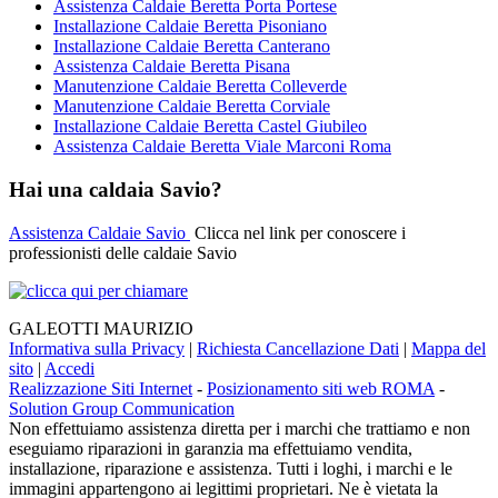
Assistenza Caldaie Beretta Porta Portese
Installazione Caldaie Beretta Pisoniano
Installazione Caldaie Beretta Canterano
Assistenza Caldaie Beretta Pisana
Manutenzione Caldaie Beretta Colleverde
Manutenzione Caldaie Beretta Corviale
Installazione Caldaie Beretta Castel Giubileo
Assistenza Caldaie Beretta Viale Marconi Roma
Hai una caldaia Savio?
Assistenza Caldaie Savio
Clicca nel link per conoscere i
professionisti delle caldaie Savio
GALEOTTI MAURIZIO
Informativa sulla Privacy
|
Richiesta Cancellazione Dati
|
Mappa del
sito
|
Accedi
Realizzazione Siti Internet
-
Posizionamento siti web ROMA
-
Solution Group Communication
Non effettuiamo assistenza diretta per i marchi che trattiamo e non
eseguiamo riparazioni in garanzia ma effettuiamo vendita,
installazione, riparazione e assistenza. Tutti i loghi, i marchi e le
immagini appartengono ai legittimi proprietari. Ne è vietata la