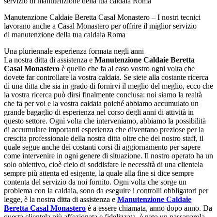
Manutenzione Caldaie Beretta Casal Monastero – I nostri tecnici
lavorano anche a Casal Monastero per offrire il miglior servizio
di manutenzione della tua caldaia Roma
Una pluriennale esperienza formata negli anni
La nostra ditta di assistenza e
Manutenzione Caldaie Beretta
Casal Monastero
è quello che fa al caso vostro ogni volta che
dovete far controllare la vostra caldaia. Se siete alla costante ricerca
di una ditta che sia in grado di fornirvi il meglio del meglio, ecco che
la vostra ricerca può dirsi finalmente conclusa: noi siamo la realtà
che fa per voi e la vostra caldaia poiché abbiamo accumulato un
grande bagaglio di esperienza nel corso degli anni di attività in
questo settore. Ogni volta che interveniamo, abbiamo la possibilità
di accumulare importanti esperienza che diventano preziose per la
crescita professionale della nostra ditta oltre che del nostro staff, il
quale segue anche dei costanti corsi di aggiornamento per sapere
come intervenire in ogni genere di situazione. Il nostro operato ha un
solo obiettivo, cioè cielo di soddisfare le necessità di una clientela
sempre più attenta ed esigente, la quale alla fine si dice sempre
contenta del servizio da noi fornito. Ogni volta che sorge un
problema con la caldaia, sono da eseguire i controlli obbligatori per
legge, è la nostra ditta di assistenza e
Manutenzione Caldaie
Beretta Casal Monastero
è a essere chiamata, anno dopo anno. Da
questa clientela più affezionata e fidelizzata, è nato un passaparola