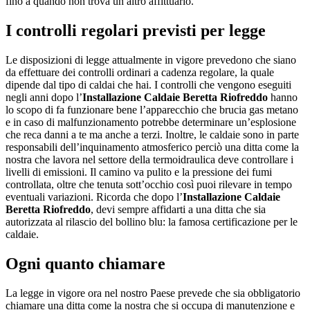
fino a quando non trova un altro affittuario.
I controlli regolari previsti per legge
Le disposizioni di legge attualmente in vigore prevedono che siano
da effettuare dei controlli ordinari a cadenza regolare, la quale
dipende dal tipo di caldai che hai. I controlli che vengono eseguiti
negli anni dopo l’
Installazione Caldaie Beretta Riofreddo
hanno
lo scopo di fa funzionare bene l’apparecchio che brucia gas metano
e in caso di malfunzionamento potrebbe determinare un’esplosione
che reca danni a te ma anche a terzi. Inoltre, le caldaie sono in parte
responsabili dell’inquinamento atmosferico perciò una ditta come la
nostra che lavora nel settore della termoidraulica deve controllare i
livelli di emissioni. Il camino va pulito e la pressione dei fumi
controllata, oltre che tenuta sott’occhio così puoi rilevare in tempo
eventuali variazioni. Ricorda che dopo l’
Installazione Caldaie
Beretta Riofreddo
, devi sempre affidarti a una ditta che sia
autorizzata al rilascio del bollino blu: la famosa certificazione per le
caldaie.
Ogni quanto chiamare
La legge in vigore ora nel nostro Paese prevede che sia obbligatorio
chiamare una ditta come la nostra che si occupa di manutenzione e