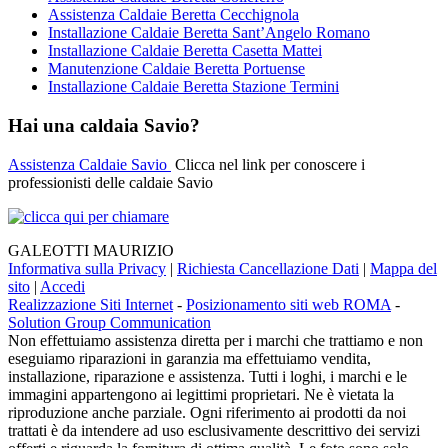
Assistenza Caldaie Beretta Cecchignola
Installazione Caldaie Beretta Sant’Angelo Romano
Installazione Caldaie Beretta Casetta Mattei
Manutenzione Caldaie Beretta Portuense
Installazione Caldaie Beretta Stazione Termini
Hai una caldaia Savio?
Assistenza Caldaie Savio
Clicca nel link per conoscere i
professionisti delle caldaie Savio
GALEOTTI MAURIZIO
Informativa sulla Privacy
|
Richiesta Cancellazione Dati
|
Mappa del
sito
|
Accedi
Realizzazione Siti Internet
-
Posizionamento siti web ROMA
-
Solution Group Communication
Non effettuiamo assistenza diretta per i marchi che trattiamo e non
eseguiamo riparazioni in garanzia ma effettuiamo vendita,
installazione, riparazione e assistenza. Tutti i loghi, i marchi e le
immagini appartengono ai legittimi proprietari. Ne è vietata la
riproduzione anche parziale. Ogni riferimento ai prodotti da noi
trattati è da intendere ad uso esclusivamente descrittivo dei servizi