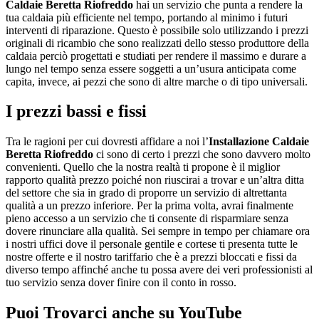
Caldaie Beretta Riofreddo
hai un servizio che punta a rendere la
tua caldaia più efficiente nel tempo, portando al minimo i futuri
interventi di riparazione. Questo è possibile solo utilizzando i prezzi
originali di ricambio che sono realizzati dello stesso produttore della
caldaia perciò progettati e studiati per rendere il massimo e durare a
lungo nel tempo senza essere soggetti a un’usura anticipata come
capita, invece, ai pezzi che sono di altre marche o di tipo universali.
I prezzi bassi e fissi
Tra le ragioni per cui dovresti affidare a noi l’
Installazione Caldaie
Beretta Riofreddo
ci sono di certo i prezzi che sono davvero molto
convenienti. Quello che la nostra realtà ti propone è il miglior
rapporto qualità prezzo poiché non riuscirai a trovar e un’altra ditta
del settore che sia in grado di proporre un servizio di altrettanta
qualità a un prezzo inferiore. Per la prima volta, avrai finalmente
pieno accesso a un servizio che ti consente di risparmiare senza
dovere rinunciare alla qualità. Sei sempre in tempo per chiamare ora
i nostri uffici dove il personale gentile e cortese ti presenta tutte le
nostre offerte e il nostro tariffario che è a prezzi bloccati e fissi da
diverso tempo affinché anche tu possa avere dei veri professionisti al
tuo servizio senza dover finire con il conto in rosso.
Puoi Trovarci anche su YouTube