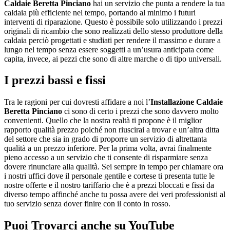
Caldaie Beretta Pinciano
hai un servizio che punta a rendere la tua
caldaia più efficiente nel tempo, portando al minimo i futuri
interventi di riparazione. Questo è possibile solo utilizzando i prezzi
originali di ricambio che sono realizzati dello stesso produttore della
caldaia perciò progettati e studiati per rendere il massimo e durare a
lungo nel tempo senza essere soggetti a un’usura anticipata come
capita, invece, ai pezzi che sono di altre marche o di tipo universali.
I prezzi bassi e fissi
Tra le ragioni per cui dovresti affidare a noi l’
Installazione Caldaie
Beretta Pinciano
ci sono di certo i prezzi che sono davvero molto
convenienti. Quello che la nostra realtà ti propone è il miglior
rapporto qualità prezzo poiché non riuscirai a trovar e un’altra ditta
del settore che sia in grado di proporre un servizio di altrettanta
qualità a un prezzo inferiore. Per la prima volta, avrai finalmente
pieno accesso a un servizio che ti consente di risparmiare senza
dovere rinunciare alla qualità. Sei sempre in tempo per chiamare ora
i nostri uffici dove il personale gentile e cortese ti presenta tutte le
nostre offerte e il nostro tariffario che è a prezzi bloccati e fissi da
diverso tempo affinché anche tu possa avere dei veri professionisti al
tuo servizio senza dover finire con il conto in rosso.
Puoi Trovarci anche su YouTube