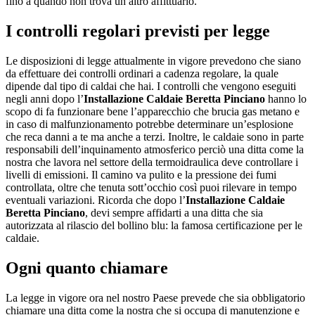
fino a quando non trova un altro affittuario.
I controlli regolari previsti per legge
Le disposizioni di legge attualmente in vigore prevedono che siano
da effettuare dei controlli ordinari a cadenza regolare, la quale
dipende dal tipo di caldai che hai. I controlli che vengono eseguiti
negli anni dopo l’
Installazione Caldaie Beretta Pinciano
hanno lo
scopo di fa funzionare bene l’apparecchio che brucia gas metano e
in caso di malfunzionamento potrebbe determinare un’esplosione
che reca danni a te ma anche a terzi. Inoltre, le caldaie sono in parte
responsabili dell’inquinamento atmosferico perciò una ditta come la
nostra che lavora nel settore della termoidraulica deve controllare i
livelli di emissioni. Il camino va pulito e la pressione dei fumi
controllata, oltre che tenuta sott’occhio così puoi rilevare in tempo
eventuali variazioni. Ricorda che dopo l’
Installazione Caldaie
Beretta Pinciano
, devi sempre affidarti a una ditta che sia
autorizzata al rilascio del bollino blu: la famosa certificazione per le
caldaie.
Ogni quanto chiamare
La legge in vigore ora nel nostro Paese prevede che sia obbligatorio
chiamare una ditta come la nostra che si occupa di manutenzione e