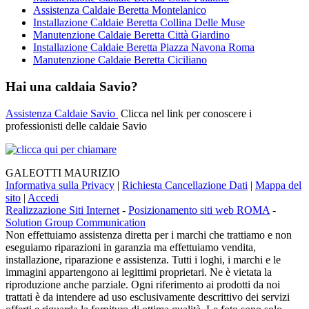
Assistenza Caldaie Beretta Montelanico
Installazione Caldaie Beretta Collina Delle Muse
Manutenzione Caldaie Beretta Città Giardino
Installazione Caldaie Beretta Piazza Navona Roma
Manutenzione Caldaie Beretta Ciciliano
Hai una caldaia Savio?
Assistenza Caldaie Savio
Clicca nel link per conoscere i
professionisti delle caldaie Savio
GALEOTTI MAURIZIO
Informativa sulla Privacy
|
Richiesta Cancellazione Dati
|
Mappa del
sito
|
Accedi
Realizzazione Siti Internet
-
Posizionamento siti web ROMA
-
Solution Group Communication
Non effettuiamo assistenza diretta per i marchi che trattiamo e non
eseguiamo riparazioni in garanzia ma effettuiamo vendita,
installazione, riparazione e assistenza. Tutti i loghi, i marchi e le
immagini appartengono ai legittimi proprietari. Ne è vietata la
riproduzione anche parziale. Ogni riferimento ai prodotti da noi
trattati è da intendere ad uso esclusivamente descrittivo dei servizi