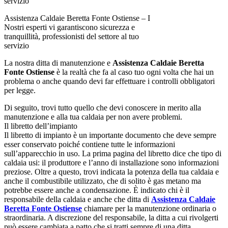
Assistenza Caldaie Beretta Fonte Ostiense – I
Nostri esperti vi garantiscono sicurezza e
tranquillità, professionisti del settore al tuo
servizio
La nostra ditta di manutenzione e
Assistenza Caldaie Beretta
Fonte Ostiense
è la realtà che fa al caso tuo ogni volta che hai un
problema o anche quando devi far effettuare i controlli obbligatori
per legge.
Di seguito, trovi tutto quello che devi conoscere in merito alla
manutenzione e alla tua caldaia per non avere problemi.
Il libretto dell’impianto
Il libretto di impianto è un importante documento che deve sempre
esser conservato poiché contiene tutte le informazioni
sull’apparecchio in uso. La prima pagina del libretto dice che tipo di
caldaia usi: il produttore e l’anno di installazione sono informazioni
preziose. Oltre a questo, trovi indicata la potenza della tua caldaia e
anche il combustibile utilizzato, che di solito è gas metano ma
potrebbe essere anche a condensazione. È indicato chi è il
responsabile della caldaia e anche che ditta di
Assistenza Caldaie
Beretta Fonte Ostiense
chiamare per la manutenzione ordinaria o
straordinaria. A discrezione del responsabile, la ditta a cui rivolgerti
può essere cambiata a patto che si tratti sempre di una ditta