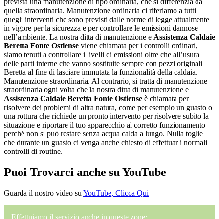
prevista una manutenzione di tipo ordinaria, che si differenzia da
quella straordinaria. Manutenzione ordinaria ci riferiamo a tutti
quegli interventi che sono previsti dalle norme di legge attualmente
in vigore per la sicurezza e per controllare le emissioni dannose
nell’ambiente. La nostra ditta di manutenzione e
Assistenza Caldaie
Beretta Fonte Ostiense
viene chiamata per i controlli ordinari,
siamo tenuti a controllare i livelli di emissioni oltre che all’usura
delle parti interne che vanno sostituite sempre con pezzi originali
Beretta al fine di lasciare immutata la funzionalità della caldaia.
Manutenzione straordinaria. Al contrario, si tratta di manutenzione
straordinaria ogni volta che la nostra ditta di manutenzione e
Assistenza Caldaie Beretta Fonte Ostiense
è chiamata per
risolvere dei problemi di altra natura, come per esempio un guasto o
una rottura che richiede un pronto intervento per risolvere subito la
situazione e riportare il tuo apparecchio al corretto funzionamento
perché non si può restare senza acqua calda a lungo. Nulla toglie
che durante un guasto ci venga anche chiesto di effettuar i normali
controlli di routine.
Puoi Trovarci anche su YouTube
Guarda il nostro video su
YouTube, Clicca Qui
Effettuiamo il servizio anche in queste zone: