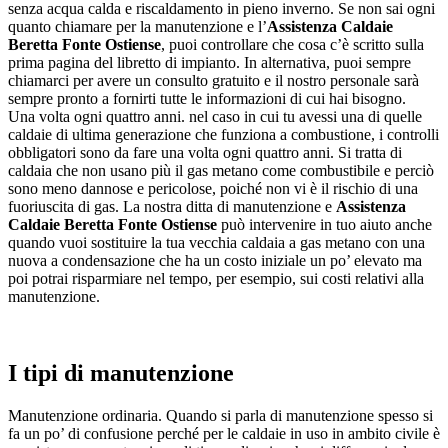
senza acqua calda e riscaldamento in pieno inverno. Se non sai ogni
quanto chiamare per la manutenzione e l’
Assistenza Caldaie
Beretta Fonte Ostiense
, puoi controllare che cosa c’è scritto sulla
prima pagina del libretto di impianto. In alternativa, puoi sempre
chiamarci per avere un consulto gratuito e il nostro personale sarà
sempre pronto a fornirti tutte le informazioni di cui hai bisogno.
Una volta ogni quattro anni. nel caso in cui tu avessi una di quelle
caldaie di ultima generazione che funziona a combustione, i controlli
obbligatori sono da fare una volta ogni quattro anni. Si tratta di
caldaia che non usano più il gas metano come combustibile e perciò
sono meno dannose e pericolose, poiché non vi è il rischio di una
fuoriuscita di gas. La nostra ditta di manutenzione e
Assistenza
Caldaie Beretta Fonte Ostiense
può intervenire in tuo aiuto anche
quando vuoi sostituire la tua vecchia caldaia a gas metano con una
nuova a condensazione che ha un costo iniziale un po’ elevato ma
poi potrai risparmiare nel tempo, per esempio, sui costi relativi alla
manutenzione.
I tipi di manutenzione
Manutenzione ordinaria. Quando si parla di manutenzione spesso si
fa un po’ di confusione perché per le caldaie in uso in ambito civile è