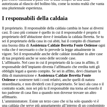
autorizzata al rilascio del bollino blu, come la nostra realtà che vanta
una pluriennale esperienza.
I responsabili della caldaia
Il proprietario. Il responsabile della caldaia cambia in base ai diversi
casi. Il caso più comune è quello in cui il responsabile è proprio il
proprietario dell’abitazione dove è installata la caldaia Beretta. Se tu
sei il proprietario della casa in cui abiti, hai il compito di chiamare
una buona ditta di
Assistenza Caldaie Beretta Fonte Ostiense
ogni
volta che è necessario o che lo prevede la legge attualmente in
vigore. Sei il responsabile anche delle caldaie installate in altre case
di tua proprietà anche se sono delle seconde case.
L’affittuario. Nel caso in cui il proprietario dà la casa in affitto, il
responsabile dell’impianto diventa l’affittuario che eredita tutti gli
obblighi legati a questo compito. Se sei in affitto, devi chiamare la
ditta di manutenzione e
Assistenza Caldaie Beretta Fonte
Ostiense
e sostenere tutti i costi relativi, anche quelli di natura
straordinaria, e non dividerli con il proprietario. Se lasci ala casa o il
contratto scade, non sei più tu il responsabile ma torna ad esserlo il
tuo padrone di casa fino a quando non dovesse trovare un altro
affittuario.
L’amministratore. Esiste un terzo caso che si ha solo quando vi è
una caldaia che serve più appartamento all’interno di un condominio