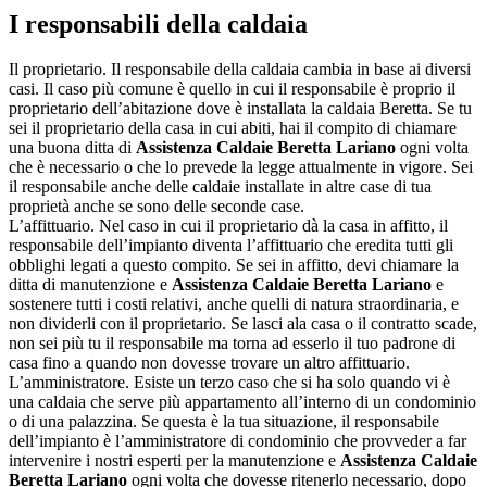
I responsabili della caldaia
Il proprietario. Il responsabile della caldaia cambia in base ai diversi
casi. Il caso più comune è quello in cui il responsabile è proprio il
proprietario dell’abitazione dove è installata la caldaia Beretta. Se tu
sei il proprietario della casa in cui abiti, hai il compito di chiamare
una buona ditta di
Assistenza Caldaie Beretta Lariano
ogni volta
che è necessario o che lo prevede la legge attualmente in vigore. Sei
il responsabile anche delle caldaie installate in altre case di tua
proprietà anche se sono delle seconde case.
L’affittuario. Nel caso in cui il proprietario dà la casa in affitto, il
responsabile dell’impianto diventa l’affittuario che eredita tutti gli
obblighi legati a questo compito. Se sei in affitto, devi chiamare la
ditta di manutenzione e
Assistenza Caldaie Beretta Lariano
e
sostenere tutti i costi relativi, anche quelli di natura straordinaria, e
non dividerli con il proprietario. Se lasci ala casa o il contratto scade,
non sei più tu il responsabile ma torna ad esserlo il tuo padrone di
casa fino a quando non dovesse trovare un altro affittuario.
L’amministratore. Esiste un terzo caso che si ha solo quando vi è
una caldaia che serve più appartamento all’interno di un condominio
o di una palazzina. Se questa è la tua situazione, il responsabile
dell’impianto è l’amministratore di condominio che provveder a far
intervenire i nostri esperti per la manutenzione e
Assistenza Caldaie
Beretta Lariano
ogni volta che dovesse ritenerlo necessario, dopo