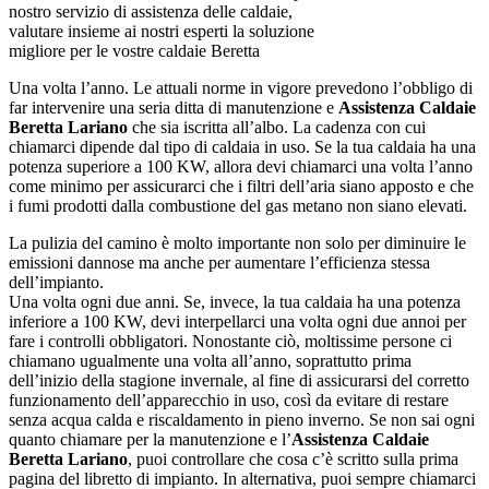
nostro servizio di assistenza delle caldaie,
valutare insieme ai nostri esperti la soluzione
migliore per le vostre caldaie Beretta
Una volta l’anno. Le attuali norme in vigore prevedono l’obbligo di
far intervenire una seria ditta di manutenzione e
Assistenza Caldaie
Beretta Lariano
che sia iscritta all’albo. La cadenza con cui
chiamarci dipende dal tipo di caldaia in uso. Se la tua caldaia ha una
potenza superiore a 100 KW, allora devi chiamarci una volta l’anno
come minimo per assicurarci che i filtri dell’aria siano apposto e che
i fumi prodotti dalla combustione del gas metano non siano elevati.
La pulizia del camino è molto importante non solo per diminuire le
emissioni dannose ma anche per aumentare l’efficienza stessa
dell’impianto.
Una volta ogni due anni. Se, invece, la tua caldaia ha una potenza
inferiore a 100 KW, devi interpellarci una volta ogni due annoi per
fare i controlli obbligatori. Nonostante ciò, moltissime persone ci
chiamano ugualmente una volta all’anno, soprattutto prima
dell’inizio della stagione invernale, al fine di assicurarsi del corretto
funzionamento dell’apparecchio in uso, così da evitare di restare
senza acqua calda e riscaldamento in pieno inverno. Se non sai ogni
quanto chiamare per la manutenzione e l’
Assistenza Caldaie
Beretta Lariano
, puoi controllare che cosa c’è scritto sulla prima
pagina del libretto di impianto. In alternativa, puoi sempre chiamarci