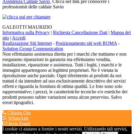
Assistenza Caldaie Savio
Clicca nel link per conoscere i
professionisti delle caldaie Savio
GALEOTTI MAURIZIO
Informativa sulla Privacy
|
Richiesta Cancellazione Dati
|
Mappa del
sito
|
Accedi
Realizzazione Siti Internet
-
Posizionamento siti web ROMA
-
Solution Group Communication
Non effettuiamo assistenza diretta per i marchi che trattiamo e non
eseguiamo riparazioni in garanzia ma effettuiamo vendita,
installazione, riparazione e assistenza. Tutti i loghi, i marchi e le
immagini appartengono ai legittimi proprietari. Ne è vietata la
riproduzione anche parziale. Ogni riferimento ai prodotti da noi
trattati è da intendere ad uso esclusivamente descrittivo dei servizi
offerti e riguarda la fornitura di ottima qualità. Le foto sono solo
rappresentative; i prezzi, le caratteristiche tecniche e/o estetiche dei
prodotti possono subire variazioni senza alcun preavviso. Salvo
errori tipografici.
Chiama Ora
WhatsApp
Invia Email
I cookie ci aiutano a fornire i nostri servizi. Utilizzando tali servizi,