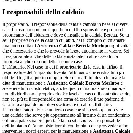
I responsabili della caldaia
Il proprietario. Il responsabile della caldaia cambia in base ai diversi
casi. Il caso più comune è quello in cui il responsabile è proprio il
proprietario dell’abitazione dove è installata la caldaia Beretta. Se tu
sei il proprietario della casa in cui abiti, hai il compito di chiamare
una buona ditta di
Assistenza Caldaie Beretta Morlupo
ogni volta
che è necessario o che lo prevede la legge attualmente in vigore. Sei
il responsabile anche delle caldaie installate in altre case di tua
proprietà anche se sono delle seconde case.
L’affittuario. Nel caso in cui il proprietario dà la casa in affitto, il
responsabile dell’impianto diventa l’affittuario che eredita tutti gli
obblighi legati a questo compito. Se sei in affitto, devi chiamare la
ditta di manutenzione e
Assistenza Caldaie Beretta Morlupo
e
sostenere tutti i costi relativi, anche quelli di natura straordinaria, e
non dividerli con il proprietario. Se lasci ala casa o il contratto scade,
non sei più tu il responsabile ma torna ad esserlo il tuo padrone di
casa fino a quando non dovesse trovare un altro affittuario.
L’amministratore. Esiste un terzo caso che si ha solo quando vi è
una caldaia che serve più appartamento all’interno di un condominio
o di una palazzina. Se questa è la tua situazione, il responsabile
dell’impianto è l’amministratore di condominio che provveder a far
intervenire i nostri esperti per la manutenzione e
Assistenza Caldaie