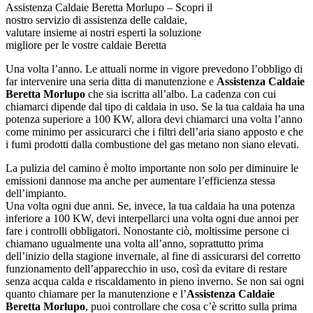
Assistenza Caldaie Beretta Morlupo – Scopri il
nostro servizio di assistenza delle caldaie,
valutare insieme ai nostri esperti la soluzione
migliore per le vostre caldaie Beretta
Una volta l’anno. Le attuali norme in vigore prevedono l’obbligo di
far intervenire una seria ditta di manutenzione e
Assistenza Caldaie
Beretta Morlupo
che sia iscritta all’albo. La cadenza con cui
chiamarci dipende dal tipo di caldaia in uso. Se la tua caldaia ha una
potenza superiore a 100 KW, allora devi chiamarci una volta l’anno
come minimo per assicurarci che i filtri dell’aria siano apposto e che
i fumi prodotti dalla combustione del gas metano non siano elevati.
La pulizia del camino è molto importante non solo per diminuire le
emissioni dannose ma anche per aumentare l’efficienza stessa
dell’impianto.
Una volta ogni due anni. Se, invece, la tua caldaia ha una potenza
inferiore a 100 KW, devi interpellarci una volta ogni due annoi per
fare i controlli obbligatori. Nonostante ciò, moltissime persone ci
chiamano ugualmente una volta all’anno, soprattutto prima
dell’inizio della stagione invernale, al fine di assicurarsi del corretto
funzionamento dell’apparecchio in uso, così da evitare di restare
senza acqua calda e riscaldamento in pieno inverno. Se non sai ogni
quanto chiamare per la manutenzione e l’
Assistenza Caldaie
Beretta Morlupo
, puoi controllare che cosa c’è scritto sulla prima