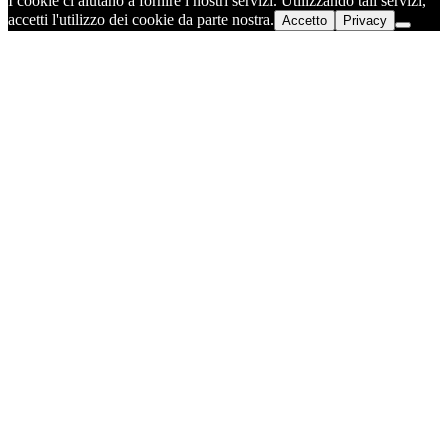
I cookie ci aiutano a fornire i nostri servizi. Utilizzando tali servizi,
accetti l'utilizzo dei cookie da parte nostra.
Accetto
Privacy