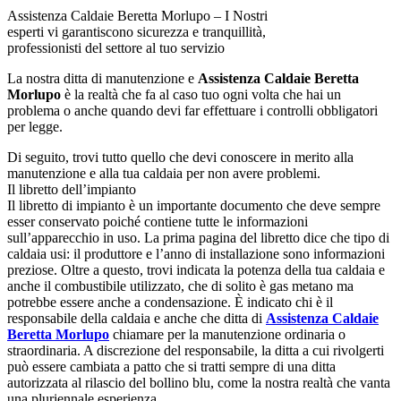
Assistenza Caldaie Beretta Morlupo – I Nostri
esperti vi garantiscono sicurezza e tranquillità,
professionisti del settore al tuo servizio
La nostra ditta di manutenzione e
Assistenza Caldaie Beretta
Morlupo
è la realtà che fa al caso tuo ogni volta che hai un
problema o anche quando devi far effettuare i controlli obbligatori
per legge.
Di seguito, trovi tutto quello che devi conoscere in merito alla
manutenzione e alla tua caldaia per non avere problemi.
Il libretto dell’impianto
Il libretto di impianto è un importante documento che deve sempre
esser conservato poiché contiene tutte le informazioni
sull’apparecchio in uso. La prima pagina del libretto dice che tipo di
caldaia usi: il produttore e l’anno di installazione sono informazioni
preziose. Oltre a questo, trovi indicata la potenza della tua caldaia e
anche il combustibile utilizzato, che di solito è gas metano ma
potrebbe essere anche a condensazione. È indicato chi è il
responsabile della caldaia e anche che ditta di
Assistenza Caldaie
Beretta Morlupo
chiamare per la manutenzione ordinaria o
straordinaria. A discrezione del responsabile, la ditta a cui rivolgerti
può essere cambiata a patto che si tratti sempre di una ditta
autorizzata al rilascio del bollino blu, come la nostra realtà che vanta
una pluriennale esperienza.