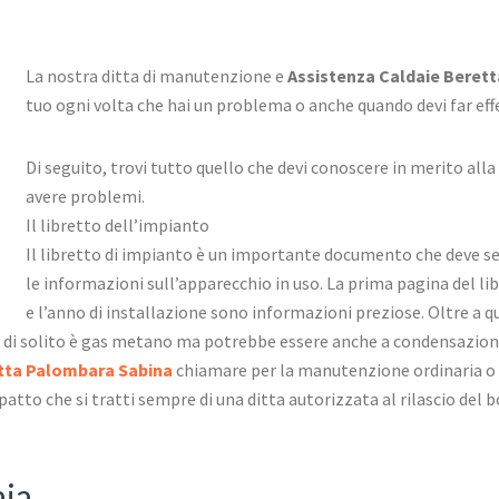
La nostra ditta di manutenzione e
Assistenza Caldaie Beret
tuo ogni volta che hai un problema o anche quando devi far effe
Di seguito, trovi tutto quello che devi conoscere in merito all
avere problemi.
Il libretto dell’impianto
Il libretto di impianto è un importante documento che deve s
le informazioni sull’apparecchio in uso. La prima pagina del libr
e l’anno di installazione sono informazioni preziose. Oltre a qu
e di solito è gas metano ma potrebbe essere anche a condensazione. 
etta Palombara Sabina
chiamare per la manutenzione ordinaria o s
 patto che si tratti sempre di una ditta autorizzata al rilascio del 
aia