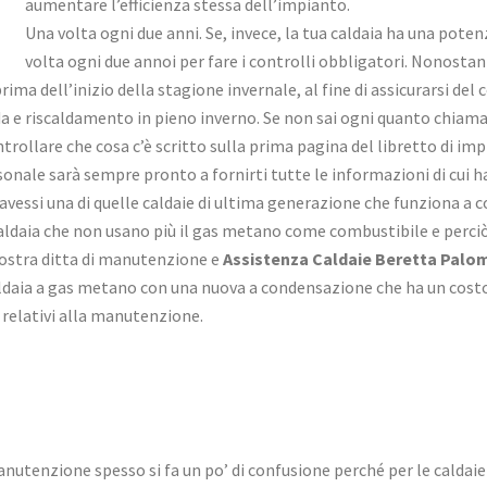
aumentare l’efficienza stessa dell’impianto.
Una volta ogni due anni. Se, invece, la tua caldaia ha una poten
volta ogni due annoi per fare i controlli obbligatori. Nonosta
ma dell’inizio della stagione invernale, al fine di assicurarsi de
lda e riscaldamento in pieno inverno. Se non sai ogni quanto chiam
ntrollare che cosa c’è scritto sulla prima pagina del libretto di i
sonale sarà sempre pronto a fornirti tutte le informazioni di cui h
u avessi una di quelle caldaie di ultima generazione che funziona a
i caldaia che non usano più il gas metano come combustibile e per
a nostra ditta di manutenzione e
Assistenza Caldaie Beretta Palo
aldaia a gas metano con una nuova a condensazione che ha un costo 
 relativi alla manutenzione.
utenzione spesso si fa un po’ di confusione perché per le caldaie i