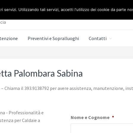
E BERETTA ROMA
ri servizi. Utilizzando tali servizi, accetti l'utilizzo dei cookie da parte no
cia
tenzione
Preventivi e Sopralluoghi
Contatti
etta Palombara Sabina
– Chiama il 393.9138792 per avere assistenza, manutenzione, insta
Nome e Cognome
*