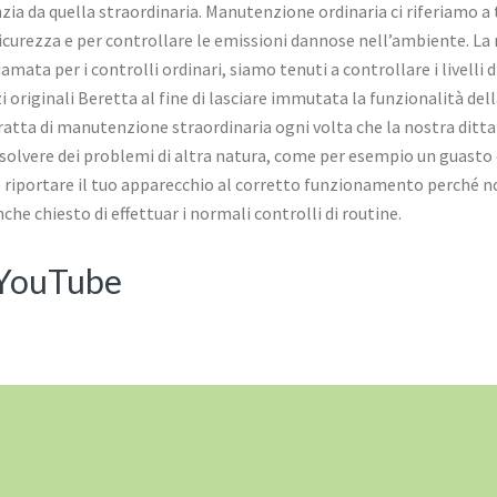
zia da quella straordinaria. Manutenzione ordinaria ci riferiamo a t
icurezza e per controllare le emissioni dannose nell’ambiente. La
amata per i controlli ordinari, siamo tenuti a controllare i livelli d
originali Beretta al fine di lasciare immutata la funzionalità dell
tratta di manutenzione straordinaria ogni volta che la nostra dit
solvere dei problemi di altra natura, come per esempio un guasto 
 e riportare il tuo apparecchio al corretto funzionamento perché no
he chiesto di effettuar i normali controlli di routine.
 YouTube