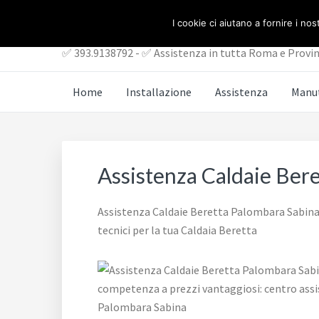
Passa
Passa
ASSISTENZA CALDAI
I cookie ci aiutano a fornire i nost
al
al
contenuto
piè
✅ 393.9138792 - ✅ Assistenza in tutta Roma e Provin
principale
di
pagina
Home
Installazione
Assistenza
Manu
Assistenza Caldaie Ber
Assistenza Caldaie Beretta Palombara Sabina 
tecnici per la tua Caldaia Beretta