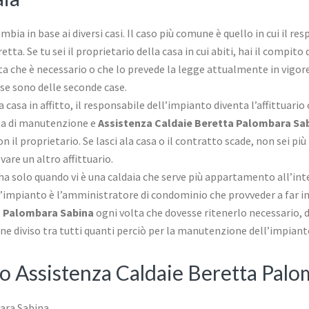
ambia in base ai diversi casi. Il caso più comune è quello in cui il re
etta. Se tu sei il proprietario della casa in cui abiti, hai il compit
a che è necessario o che lo prevede la legge attualmente in vigore.
 se sono delle seconde case.
 la casa in affitto, il responsabile dell’impianto diventa l’affittuari
itta di manutenzione e
Assistenza Caldaie Beretta Palombara Sa
con il proprietario. Se lasci ala casa o il contratto scade, non sei pi
are un altro affittuario.
ha solo quando vi è una caldaia che serve più appartamento all’int
ll’impianto è l’amministratore di condominio che provveder a far int
a Palombara Sabina
ogni volta che dovesse ritenerlo necessario, d
viene diviso tra tutti quanti perciò per la manutenzione dell’impia
no Assistenza Caldaie Beretta Pal
ara Sabina