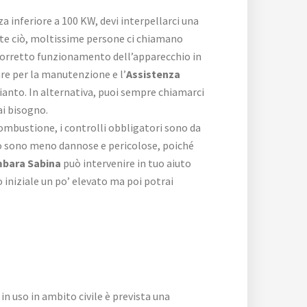
za inferiore a 100 KW, devi interpellarci una
nte ciò, moltissime persone ci chiamano
l corretto funzionamento dell’apparecchio in
are per la manutenzione e l’
Assistenza
mpianto. In alternativa, puoi sempre chiamarci
ai bisogno.
 combustione, i controlli obbligatori sono da
ciò sono meno dannose e pericolose, poiché
mbara Sabina
può intervenire in tuo aiuto
iniziale un po’ elevato ma poi potrai
n uso in ambito civile è prevista una