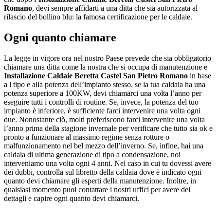
Romano
, devi sempre affidarti a una ditta che sia autorizzata al
rilascio del bollino blu: la famosa certificazione per le caldaie.
Ogni quanto chiamare
La legge in vigore ora nel nostro Paese prevede che sia obbligatorio
chiamare una ditta come la nostra che si occupa di manutenzione e
Installazione Caldaie Beretta Castel San Pietro Romano
in base
a l tipo e alla potenza dell’impianto stesso. se la tua caldaia ha una
potenza superiore a 100KW, devi chiamarci una volta l’anno per
eseguire tutti i controlli di routine. Se, invece, la potenza del tuo
impianto è inferiore, è sufficiente farci intervenire una volta ogni
due. Nonostante ciò, molti preferiscono farci intervenire una volta
l’anno prima della stagione invernale per verificare che tutto sia ok e
pronto a funzionare al massimo regime senza rotture o
malfunzionamento nel bel mezzo dell’inverno. Se, infine, hai una
caldaia di ultima generazione di tipo a condensazione, noi
interveniamo una volta ogni 4 anni. Nel caso in cui tu dovessi avere
dei dubbi, controlla sul libretto della caldaia dove è indicato ogni
quanto devi chiamare gli esperti della manutenzione. Inoltre, in
qualsiasi momento puoi contattare i nostri uffici per avere dei
dettagli e capire ogni quanto devi chiamarci.