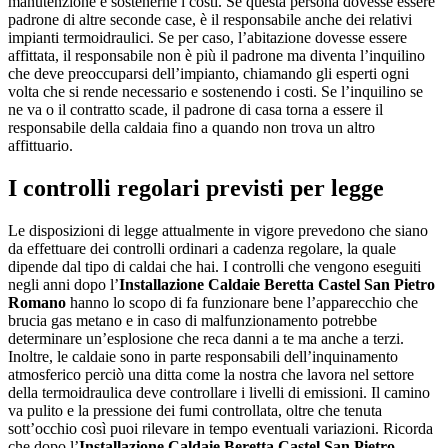
manutenzione e sostenerne i costi. Se questa persona dovesse essere
padrone di altre seconde case, è il responsabile anche dei relativi
impianti termoidraulici. Se per caso, l’abitazione dovesse essere
affittata, il responsabile non è più il padrone ma diventa l’inquilino
che deve preoccuparsi dell’impianto, chiamando gli esperti ogni
volta che si rende necessario e sostenendo i costi. Se l’inquilino se
ne va o il contratto scade, il padrone di casa torna a essere il
responsabile della caldaia fino a quando non trova un altro
affittuario.
I controlli regolari previsti per legge
Le disposizioni di legge attualmente in vigore prevedono che siano
da effettuare dei controlli ordinari a cadenza regolare, la quale
dipende dal tipo di caldai che hai. I controlli che vengono eseguiti
negli anni dopo l’
Installazione Caldaie Beretta Castel San Pietro
Romano
hanno lo scopo di fa funzionare bene l’apparecchio che
brucia gas metano e in caso di malfunzionamento potrebbe
determinare un’esplosione che reca danni a te ma anche a terzi.
Inoltre, le caldaie sono in parte responsabili dell’inquinamento
atmosferico perciò una ditta come la nostra che lavora nel settore
della termoidraulica deve controllare i livelli di emissioni. Il camino
va pulito e la pressione dei fumi controllata, oltre che tenuta
sott’occhio così puoi rilevare in tempo eventuali variazioni. Ricorda
che dopo l’
Installazione Caldaie Beretta Castel San Pietro