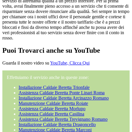
servizio di altrettanta qualità a un prezzo inferiore. Per la prima
volta, avrai finalmente pieno accesso a un servizio che ti consente di
risparmiare senza dovere rinunciare alla qualità. Sei sempre in tempo
per chiamare ora i nostri uffici dove il personale gentile e cortese ti
presenta tutte le nostre offerte e il nostro tariffario che è a prezzi
bloccati e fissi da diverso tempo affinché anche tu possa avere dei
veri professionisti al tuo servizio senza dover finire con il conto in
rosso.
Puoi Trovarci anche su YouTube
Guarda il nostro video su
YouTube, Clicca Qui
Effettuiamo il servizio anche in queste zone:
Installazione Caldaie Beretta Trionfale
Assistenza Caldaie Beretta Ponte Linari Roma
Installazione Caldaie Beretta Arcinazzo Romano
Manutenzione Caldaie Beretta Roiate
Assistenza Caldaie Beretta Morlupo
Assistenza Caldaie Beretta Casilina
Assistenza Caldaie Beretta Trevignano Romano
Installazione Caldaie Beretta Dragoncello
Manutenzione Caldaie Beretta Marconi