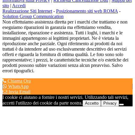
Informativa sulla Privacy
|
Richiesta Cancellazione Dati
|
Mappa del
sito
|
Accedi
Realizzazione Siti Internet
-
Posizionamento siti web ROMA
-
Solution Group Communication
Non effettuiamo assistenza diretta per i marchi che trattiamo e non
eseguiamo riparazioni in garanzia ma effettuiamo vendita,
installazione, riparazione e assistenza. Tutti i loghi, i marchi e le
immagini appartengono ai legittimi proprietari. Ne è vietata la
riproduzione anche parziale. Ogni riferimento ai prodotti da noi
trattati è da intendere ad uso esclusivamente descrittivo dei servizi
offerti e riguarda la fornitura di ottima qualità. Le foto sono solo
rappresentative; i prezzi, le caratteristiche tecniche e/o estetiche dei
prodotti possono subire variazioni senza alcun preavviso. Salvo
errori tipografici.
Chiama Ora
WhatsApp
Invia Email
I cookie ci aiutano a fornire i nostri servizi. Utilizzando tali servizi,
accetti l'utilizzo dei cookie da parte nostra.
Accetto
Privacy