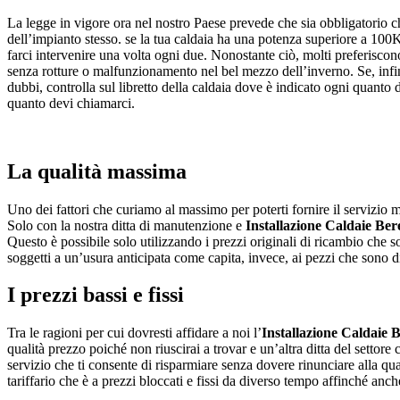
La legge in vigore ora nel nostro Paese prevede che sia obbligatorio 
dell’impianto stesso. se la tua caldaia ha una potenza superiore a 100KW
farci intervenire una volta ogni due. Nonostante ciò, molti preferiscon
senza rotture o malfunzionamento nel bel mezzo dell’inverno. Se, infin
dubbi, controlla sul libretto della caldaia dove è indicato ogni quanto 
quanto devi chiamarci.
La qualità massima
Uno dei fattori che curiamo al massimo per poterti fornire il servizio mi
Solo con la nostra ditta di manutenzione e
Installazione Caldaie Be
Questo è possibile solo utilizzando i prezzi originali di ricambio che s
soggetti a un’usura anticipata come capita, invece, ai pezzi che sono di
I prezzi bassi e fissi
Tra le ragioni per cui dovresti affidare a noi l’
Installazione Caldaie 
qualità prezzo poiché non riuscirai a trovar e un’altra ditta del settore
servizio che ti consente di risparmiare senza dovere rinunciare alla qual
tariffario che è a prezzi bloccati e fissi da diverso tempo affinché anch