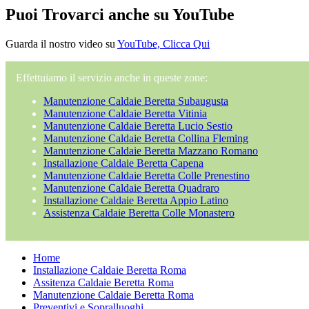
Puoi Trovarci anche su YouTube
Guarda il nostro video su
YouTube, Clicca Qui
Effettuiamo il servizio anche in queste zone:
Manutenzione Caldaie Beretta Subaugusta
Manutenzione Caldaie Beretta Vitinia
Manutenzione Caldaie Beretta Lucio Sestio
Manutenzione Caldaie Beretta Collina Fleming
Manutenzione Caldaie Beretta Mazzano Romano
Installazione Caldaie Beretta Capena
Manutenzione Caldaie Beretta Colle Prenestino
Manutenzione Caldaie Beretta Quadraro
Installazione Caldaie Beretta Appio Latino
Assistenza Caldaie Beretta Colle Monastero
Home
Installazione Caldaie Beretta Roma
Assitenza Caldaie Beretta Roma
Manutenzione Caldaie Beretta Roma
Preventivi e Sopralluoghi