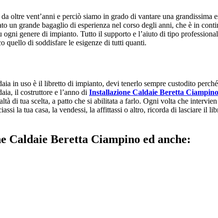
da oltre vent’anni e perciò siamo in grado di vantare una grandissima es
urato un grande bagaglio di esperienza nel corso degli anni, che è in co
 ogni genere di impianto. Tutto il supporto e l’aiuto di tipo professional
o quello di soddisfare le esigenze di tutti quanti.
ia in uso è il libretto di impianto, devi tenerlo sempre custodito perché pu
aia, il costruttore e l’anno di
Installazione Caldaie Beretta Ciampin
tà di tua scelta, a patto che si abilitata a farlo. Ogni volta che intervie
iassi la tua casa, la vendessi, la affittassi o altro, ricorda di lasciare il
ione Caldaie Beretta Ciampino ed anche: