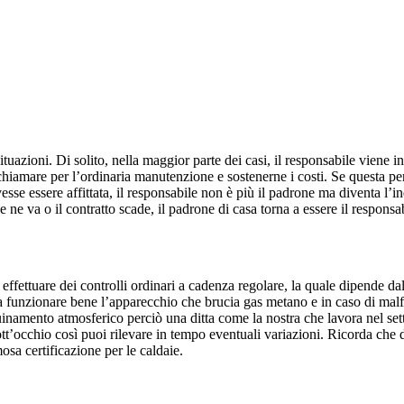
situazioni. Di solito, nella maggior parte dei casi, il responsabile viene 
i chiamare per l’ordinaria manutenzione e sostenerne i costi. Se questa p
vesse essere affittata, il responsabile non è più il padrone ma diventa l
e ne va o il contratto scade, il padrone di casa torna a essere il responsa
fettuare dei controlli ordinari a cadenza regolare, la quale dipende dal 
a funzionare bene l’apparecchio che brucia gas metano e in caso di mal
uinamento atmosferico perciò una ditta come la nostra che lavora nel setto
ott’occhio così puoi rilevare in tempo eventuali variazioni. Ricorda che 
amosa certificazione per le caldaie.