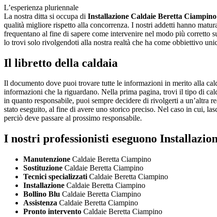
L’esperienza pluriennale
La nostra ditta si occupa di
Installazione Caldaie Beretta Ciampino
qualità migliore rispetto alla concorrenza. I nostri addetti hanno mat
frequentano al fine di sapere come intervenire nel modo più corretto su
lo trovi solo rivolgendoti alla nostra realtà che ha come obbiettivo unic
Il libretto della caldaia
Il documento dove puoi trovare tutte le informazioni in merito alla calda
informazioni che la riguardano. Nella prima pagina, trovi il tipo di cald
in quanto responsabile, puoi sempre decidere di rivolgerti a un’altra real
stato eseguito, al fine di avere uno storico preciso. Nel caso in cui, lasc
perciò deve passare al prossimo responsabile.
I nostri professionisti eseguono Installaz
Manutenzione
Caldaie Beretta Ciampino
Sostituzione
Caldaie Beretta Ciampino
Tecnici specializzati
Caldaie Beretta Ciampino
Installazione
Caldaie Beretta Ciampino
Bollino Blu
Caldaie Beretta Ciampino
Assistenza
Caldaie Beretta Ciampino
Pronto intervento
Caldaie Beretta Ciampino