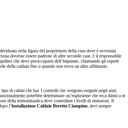
individuato nella figura del proprietario della casa dove è avvenuta
ersona dovesse essere padrone di altre seconde case, è il responsabile
’inquilino che deve preoccuparsi dell’impianto, chiamando gli esperti
bile della caldaia fino a quando non trova un altro affittuario.
tipo di caldai che hai. I controlli che vengono eseguiti negli anni
funzionamento potrebbe determinare un’esplosione che reca danni a te
re della termoidraulica deve controllare i livelli di emissioni. Il
dopo l’
Installazione Caldaie Beretta Ciampino
, devi sempre