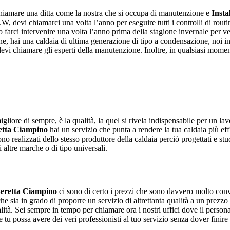
chiamare una ditta come la nostra che si occupa di manutenzione e
Insta
, devi chiamarci una volta l’anno per eseguire tutti i controlli di routin
o farci intervenire una volta l’anno prima della stagione invernale per v
e, hai una caldaia di ultima generazione di tipo a condensazione, noi i
devi chiamare gli esperti della manutenzione. Inoltre, in qualsiasi momento
gliore di sempre, è la qualità, la quel si rivela indispensabile per un la
retta Ciampino
hai un servizio che punta a rendere la tua caldaia più eff
ono realizzati dello stesso produttore della caldaia perciò progettati e s
 altre marche o di tipo universali.
Beretta Ciampino
ci sono di certo i prezzi che sono davvero molto conve
 che sia in grado di proporre un servizio di altrettanta qualità a un prezz
ità. Sei sempre in tempo per chiamare ora i nostri uffici dove il personale 
e tu possa avere dei veri professionisti al tuo servizio senza dover finire 