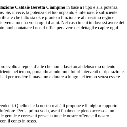
llazione Caldaie Beretta Ciampino
in base a l tipo e alla potenza
e. Se, invece, la potenza del tuo impianto è inferiore, è sufficiente
erificare che tutto sia ok e pronto a funzionare al massimo regime
nterveniamo una volta ogni 4 anni. Nel caso in cui tu dovessi avere dei
 puoi contattare i nostri uffici per avere dei dettagli e capire ogni
voro svolto a regola d’arte che non ti lasci amai deluso e scontento.
iciente nel tempo, portando al minimo i futuri interventi di riparazione.
tudiati per rendere il massimo e durare a lungo nel tempo senza essere
nienti. Quello che la nostra realtà ti propone è il miglior rapporto
o inferiore. Per la prima volta, avrai finalmente pieno accesso a un
gentile e cortese ti presenta tutte le nostre offerte e il nostro
con il conto in rosso.