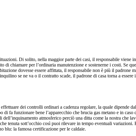
situazioni. Di solito, nella maggior parte dei casi, il responsabile viene 
pito di chiamare per l’ordinaria manutenzione e sostenerne i costi. Se qu
’abitazione dovesse essere affittata, il responsabile non è più il padron
’inquilino se ne va o il contratto scade, il padrone di casa torna a essere
fettuare dei controlli ordinari a cadenza regolare, la quale dipende dal 
o di fa funzionare bene l’apparecchio che brucia gas metano e in caso
li dell’inquinamento atmosferico perciò una ditta come la nostra che lavor
e che tenuta sott’occhio così puoi rilevare in tempo eventuali variazioni.
ino blu: la famosa certificazione per le caldaie.