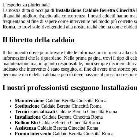
L’esperienza pluriennale
La nostra ditta si occupa di
Installazione Caldaie Beretta Cinecitt
di qualità migliore rispetto alla concorrenza. I nostri addetti hanno 
frequentano al fine di sapere come intervenire nel modo più corretto su
Roma
, lo trovi solo rivolgendoti alla nostra realtà che ha come obbiett
Il libretto della caldaia
Il documento dove puoi trovare tutte le informazioni in merito alla calda
informazioni che la riguardano. Nella prima pagina, trovi il tipo di cald
manutenzione ma, in quanto responsabile, puoi sempre decidere di rivolger
indicato che intervento è stato eseguito, al fine di avere uno storico prec
personale ma è della caldaia e perciò deve passare al prossimo respons
I nostri professionisti eseguono Installaz
Manutenzione
Caldaie Beretta Cinecittà Roma
Sostituzione
Caldaie Beretta Cinecittà Roma
Tecnici specializzati
Caldaie Beretta Cinecittà Roma
Installazione
Caldaie Beretta Cinecittà Roma
Bollino Blu
Caldaie Beretta Cinecittà Roma
Assistenza
Caldaie Beretta Cinecittà Roma
Pronto intervento
Caldaie Beretta Cinecittà Roma