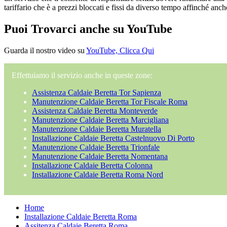
tariffario che è a prezzi bloccati e fissi da diverso tempo affinché anch
Puoi Trovarci anche su YouTube
Guarda il nostro video su
YouTube, Clicca Qui
Effettuiamo il servizio anche in queste zone:
Assistenza Caldaie Beretta Tor Sapienza
Manutenzione Caldaie Beretta Tor Fiscale Roma
Assistenza Caldaie Beretta Monteverde
Manutenzione Caldaie Beretta Marcigliana
Manutenzione Caldaie Beretta Muratella
Installazione Caldaie Beretta Castelnuovo Di Porto
Manutenzione Caldaie Beretta Trionfale
Manutenzione Caldaie Beretta Nomentana
Installazione Caldaie Beretta Colonna
Installazione Caldaie Beretta Roma Nord
Home
Installazione Caldaie Beretta Roma
Assitenza Caldaie Beretta Roma