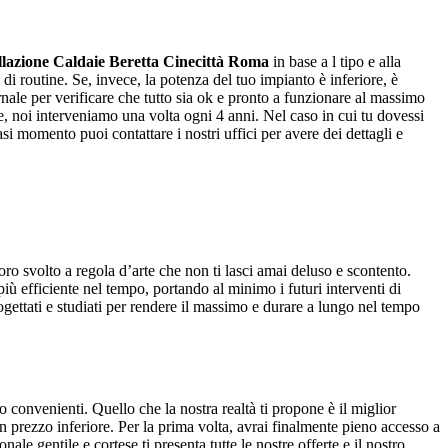
llazione Caldaie Beretta Cinecittà Roma
in base a l tipo e alla
di routine. Se, invece, la potenza del tuo impianto è inferiore, è
rnale per verificare che tutto sia ok e pronto a funzionare al massimo
, noi interveniamo una volta ogni 4 anni. Nel caso in cui tu dovessi
si momento puoi contattare i nostri uffici per avere dei dettagli e
voro svolto a regola d’arte che non ti lasci amai deluso e scontento.
iù efficiente nel tempo, portando al minimo i futuri interventi di
rogettati e studiati per rendere il massimo e durare a lungo nel tempo
 convenienti. Quello che la nostra realtà ti propone è il miglior
 un prezzo inferiore. Per la prima volta, avrai finalmente pieno accesso a
le gentile e cortese ti presenta tutte le nostre offerte e il nostro