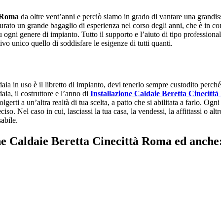
à Roma
da oltre vent’anni e perciò siamo in grado di vantare una grandiss
maturato un grande bagaglio di esperienza nel corso degli anni, che è in 
 ogni genere di impianto. Tutto il supporto e l’aiuto di tipo professional
ivo unico quello di soddisfare le esigenze di tutti quanti.
ia in uso è il libretto di impianto, devi tenerlo sempre custodito perché pu
aia, il costruttore e l’anno di
Installazione Caldaie Beretta Cinecitt
ti a un’altra realtà di tua scelta, a patto che si abilitata a farlo. Ogni 
iso. Nel caso in cui, lasciassi la tua casa, la vendessi, la affittassi o alt
abile.
ione Caldaie Beretta Cinecittà Roma ed anche