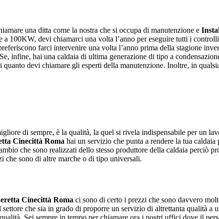
chiamare una ditta come la nostra che si occupa di manutenzione e
Insta
 a 100KW, devi chiamarci una volta l’anno per eseguire tutti i controlli 
preferiscono farci intervenire una volta l’anno prima della stagione inve
, infine, hai una caldaia di ultima generazione di tipo a condensazione
ni quanto devi chiamare gli esperti della manutenzione. Inoltre, in qualsia
gliore di sempre, è la qualità, la quel si rivela indispensabile per un la
retta Cinecittà Roma
hai un servizio che punta a rendere la tua caldaia p
icambio che sono realizzati dello stesso produttore della caldaia perciò p
i che sono di altre marche o di tipo universali.
Beretta Cinecittà Roma
ci sono di certo i prezzi che sono davvero molto
l settore che sia in grado di proporre un servizio di altrettanta qualità a
ualità. Sei sempre in tempo per chiamare ora i nostri uffici dove il persona