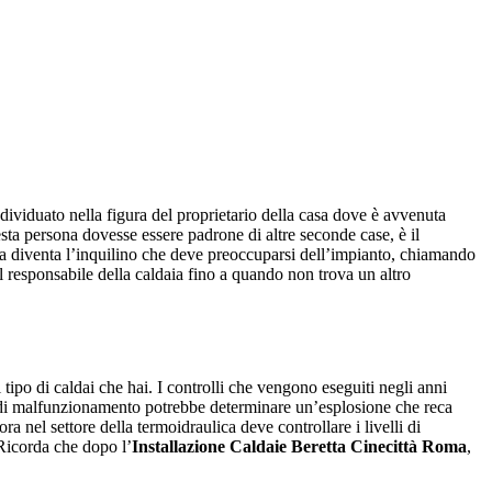
individuato nella figura del proprietario della casa dove è avvenuta
esta persona dovesse essere padrone di altre seconde case, è il
e ma diventa l’inquilino che deve preoccuparsi dell’impianto, chiamando
 il responsabile della caldaia fino a quando non trova un altro
tipo di caldai che hai. I controlli che vengono eseguiti negli anni
 di malfunzionamento potrebbe determinare un’esplosione che reca
a nel settore della termoidraulica deve controllare i livelli di
 Ricorda che dopo l’
Installazione Caldaie Beretta Cinecittà Roma
,