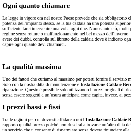
Ogni quanto chiamare
La legge in vigore ora nel nostro Paese prevede che sia obbligatorio 
potenza dell’impianto stesso. se la tua caldaia ha una potenza superiore
sufficiente farci intervenire una volta ogni due. Nonostante ciò, molti 
regime senza rotture o malfunzionamento nel bel mezzo dell’inverno. Se
avere dei dubbi, controlla sul libretto della caldaia dove è indicato og
capire ogni quanto devi chiamarci.
La qualità massima
Uno dei fattori che curiamo al massimo per poterti fornire il servizio mi
Solo con la nostra ditta di manutenzione e
Installazione Caldaie Be
riparazione. Questo è possibile solo utilizzando i prezzi originali di r
senza essere soggetti a un’usura anticipata come capita, invece, ai pezz
I prezzi bassi e fissi
Tra le ragioni per cui dovresti affidare a noi l’
Installazione Caldaie 
rapporto qualità prezzo poiché non riuscirai a trovar e un’altra ditta de
un servizio che ti consente di risparmiare senza dovere rinunciare alla q