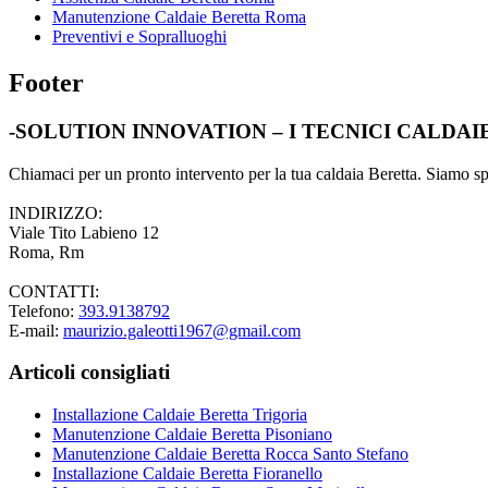
Manutenzione Caldaie Beretta Roma
Preventivi e Sopralluoghi
Footer
-SOLUTION INNOVATION – I TECNICI CALDA
Chiamaci per un pronto intervento per la tua caldaia Beretta. Siamo spec
INDIRIZZO:
Viale Tito Labieno 12
Roma, Rm
CONTATTI:
Telefono:
393.9138792
E-mail:
maurizio.galeotti1967@gmail.com
Articoli consigliati
Installazione Caldaie Beretta Trigoria
Manutenzione Caldaie Beretta Pisoniano
Manutenzione Caldaie Beretta Rocca Santo Stefano
Installazione Caldaie Beretta Fioranello