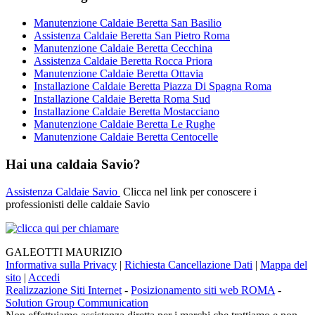
Manutenzione Caldaie Beretta San Basilio
Assistenza Caldaie Beretta San Pietro Roma
Manutenzione Caldaie Beretta Cecchina
Assistenza Caldaie Beretta Rocca Priora
Manutenzione Caldaie Beretta Ottavia
Installazione Caldaie Beretta Piazza Di Spagna Roma
Installazione Caldaie Beretta Roma Sud
Installazione Caldaie Beretta Mostacciano
Manutenzione Caldaie Beretta Le Rughe
Manutenzione Caldaie Beretta Centocelle
Hai una caldaia Savio?
Assistenza Caldaie Savio
Clicca nel link per conoscere i
professionisti delle caldaie Savio
GALEOTTI MAURIZIO
Informativa sulla Privacy
|
Richiesta Cancellazione Dati
|
Mappa del
sito
|
Accedi
Realizzazione Siti Internet
-
Posizionamento siti web ROMA
-
Solution Group Communication