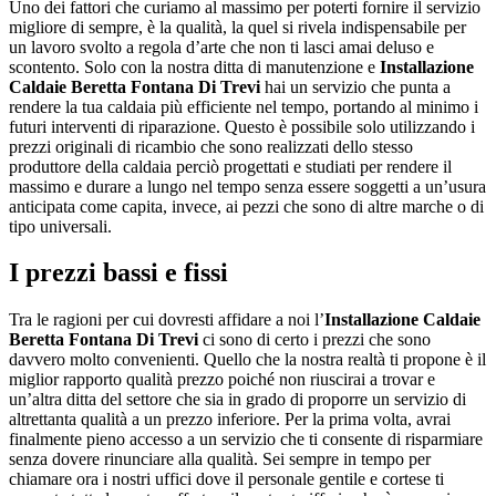
Uno dei fattori che curiamo al massimo per poterti fornire il servizio
migliore di sempre, è la qualità, la quel si rivela indispensabile per
un lavoro svolto a regola d’arte che non ti lasci amai deluso e
scontento. Solo con la nostra ditta di manutenzione e
Installazione
Caldaie Beretta Fontana Di Trevi
hai un servizio che punta a
rendere la tua caldaia più efficiente nel tempo, portando al minimo i
futuri interventi di riparazione. Questo è possibile solo utilizzando i
prezzi originali di ricambio che sono realizzati dello stesso
produttore della caldaia perciò progettati e studiati per rendere il
massimo e durare a lungo nel tempo senza essere soggetti a un’usura
anticipata come capita, invece, ai pezzi che sono di altre marche o di
tipo universali.
I prezzi bassi e fissi
Tra le ragioni per cui dovresti affidare a noi l’
Installazione Caldaie
Beretta Fontana Di Trevi
ci sono di certo i prezzi che sono
davvero molto convenienti. Quello che la nostra realtà ti propone è il
miglior rapporto qualità prezzo poiché non riuscirai a trovar e
un’altra ditta del settore che sia in grado di proporre un servizio di
altrettanta qualità a un prezzo inferiore. Per la prima volta, avrai
finalmente pieno accesso a un servizio che ti consente di risparmiare
senza dovere rinunciare alla qualità. Sei sempre in tempo per
chiamare ora i nostri uffici dove il personale gentile e cortese ti