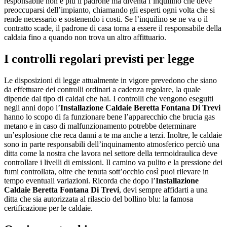
responsabile non è più il padrone ma diventa l’inquilino che deve
preoccuparsi dell’impianto, chiamando gli esperti ogni volta che si
rende necessario e sostenendo i costi. Se l’inquilino se ne va o il
contratto scade, il padrone di casa torna a essere il responsabile della
caldaia fino a quando non trova un altro affittuario.
I controlli regolari previsti per legge
Le disposizioni di legge attualmente in vigore prevedono che siano
da effettuare dei controlli ordinari a cadenza regolare, la quale
dipende dal tipo di caldai che hai. I controlli che vengono eseguiti
negli anni dopo l’
Installazione Caldaie Beretta Fontana Di Trevi
hanno lo scopo di fa funzionare bene l’apparecchio che brucia gas
metano e in caso di malfunzionamento potrebbe determinare
un’esplosione che reca danni a te ma anche a terzi. Inoltre, le caldaie
sono in parte responsabili dell’inquinamento atmosferico perciò una
ditta come la nostra che lavora nel settore della termoidraulica deve
controllare i livelli di emissioni. Il camino va pulito e la pressione dei
fumi controllata, oltre che tenuta sott’occhio così puoi rilevare in
tempo eventuali variazioni. Ricorda che dopo l’
Installazione
Caldaie Beretta Fontana Di Trevi
, devi sempre affidarti a una
ditta che sia autorizzata al rilascio del bollino blu: la famosa
certificazione per le caldaie.