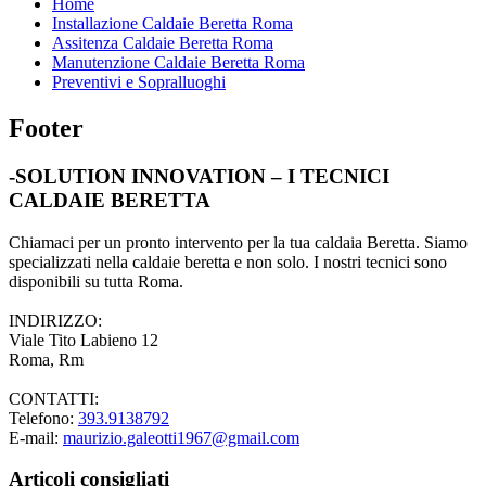
Home
Installazione Caldaie Beretta Roma
Assitenza Caldaie Beretta Roma
Manutenzione Caldaie Beretta Roma
Preventivi e Sopralluoghi
Footer
-SOLUTION INNOVATION – I TECNICI
CALDAIE BERETTA
Chiamaci per un pronto intervento per la tua caldaia Beretta. Siamo
specializzati nella caldaie beretta e non solo. I nostri tecnici sono
disponibili su tutta Roma.
INDIRIZZO:
Viale Tito Labieno 12
Roma, Rm
CONTATTI:
Telefono:
393.9138792
E-mail:
maurizio.galeotti1967@gmail.com
Articoli consigliati