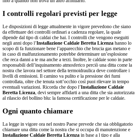
fino a quando non trova un altro affittuario.
I controlli regolari previsti per legge
Le disposizioni di legge attualmente in vigore prevedono che siano
da effettuare dei controlli ordinari a cadenza regolare, la quale
dipende dal tipo di caldai che hai. I controlli che vengono eseguiti
negli anni dopo l’
Installazione Caldaie Beretta Licenza
hanno lo
scopo di fa funzionare bene l’apparecchio che brucia gas metano e
in caso di malfunzionamento potrebbe determinare un’esplosione
che reca danni a te ma anche a terzi. Inoltre, le caldaie sono in parte
responsabili dell’inquinamento atmosferico perciò una ditta come la
nostra che lavora nel settore della termoidraulica deve controllare i
livelli di emissioni. Il camino va pulito e la pressione dei fumi
controllata, oltre che tenuta sott’occhio così puoi rilevare in tempo
eventuali variazioni. Ricorda che dopo l’
Installazione Caldaie
Beretta Licenza
, devi sempre affidarti a una ditta che sia autorizzata
al rilascio del bollino blu: la famosa certificazione per le caldaie.
Ogni quanto chiamare
La legge in vigore ora nel nostro Paese prevede che sia obbligatorio
chiamare una ditta come la nostra che si occupa di manutenzione e
Installazione Caldaie Beretta Licenza
in base a l tipo e alla