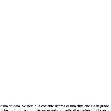
stra caldaia. Se siete alla costante ricerca di una ditta che sia in grado
aia poiché abbiamo accumulato un grande bagaglio di esperienza nel corso