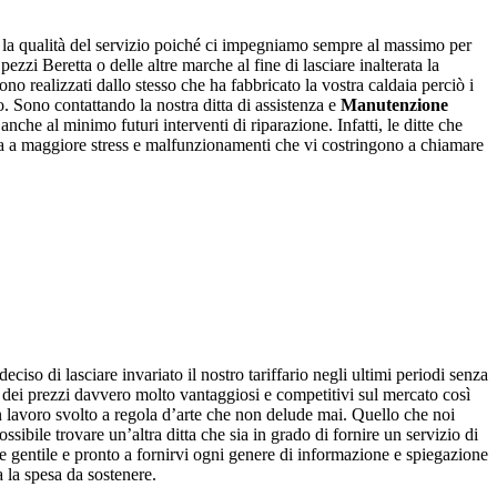
o la qualità del servizio poiché ci impegniamo sempre al massimo per
zzi Beretta o delle altre marche al fine di lasciare inalterata la
ono realizzati dallo stesso che ha fabbricato la vostra caldaia perciò i
o. Sono contattando la nostra ditta di assistenza e
Manutenzione
anche al minimo futuri interventi di riparazione. Infatti, le ditte che
ia a maggiore stress e malfunzionamenti che vi costringono a chiamare
eciso di lasciare invariato il nostro tariffario negli ultimi periodi senza
no dei prezzi davvero molto vantaggiosi e competitivi sul mercato così
un lavoro svolto a regola d’arte che non delude mai. Quello che noi
ssibile trovare un’altra ditta che sia in grado di fornire un servizio di
re gentile e pronto a fornirvi ogni genere di informazione e spiegazione
 la spesa da sostenere.