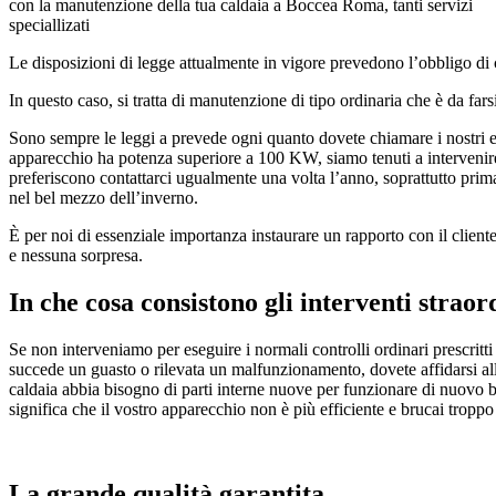
con la manutenzione della tua caldaia a Boccea Roma, tanti servizi
speciallizati
Le disposizioni di legge attualmente in vigore prevedono l’obbligo di 
In questo caso, si tratta di manutenzione di tipo ordinaria che è da fa
Sono sempre le leggi a prevede ogni quanto dovete chiamare i nostri es
apparecchio ha potenza superiore a 100 KW, siamo tenuti a intervenire
preferiscono contattarci ugualmente una volta l’anno, soprattutto prim
nel bel mezzo dell’inverno.
È per noi di essenziale importanza instaurare un rapporto con il client
e nessuna sorpresa.
In che cosa consistono gli interventi straor
Se non interveniamo per eseguire i normali controlli ordinari prescritti 
succede un guasto o rilevata un malfunzionamento, dovete affidarsi al
caldaia abbia bisogno di parti interne nuove per funzionare di nuovo ben
significa che il vostro apparecchio non è più efficiente e brucai tropp
La grande qualità garantita