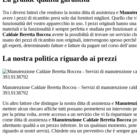
Tra i diversi fattori che rendono la nostra ditta di assistenza e
Manuten
avere i pezzi di ricambio presi solo dai fornitori migliori. Quello che 
funzionalità del vostro apparecchio in uso. I pezzi originali hanno una q
materiali e la funzionalità è sempre perfetta e studiata per funzionare
Caldaie Beretta Boccea
avrete la possibilità di trovare un servizio ch
usano dei pezzi di ricambio non originali, intervengono spesso perché
gli esperti, determinando fatture e fatture da pagare nel corso dell’ann
La nostra politica riguardo ai prezzi
Manutenzione Caldaie Beretta Boccea – Servizi di manutenzione cald
393.9138792
Un altro fattore che distingue la nostra ditta di assistenza e
Manutenzi
mettere alcun rincaro affiche tutti possano permettersi un intervento p
per la prima volta, avrete accesso a un servizio che vi fa risparmiare 
come ditta di assistenza e
Manutenzione Caldaie Beretta Boccea
pro
altrettanto qualità a un prezzo inferiore. In un qualsiasi momento, pot
riguardo ai nostri servizi, Chiedete ora un preventivo che è sempre gr