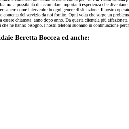
bbiamo la possibilità di accumulare importanti esperienza che diventano pr
er sapere come intervenire in ogni genere di situazione. Il nostro operato
pre contenta del servizio da noi fornito. Ogni volta che sorge un problema
a essere chiamata, anno dopo anno. Da questa clientela più affezionata e 
 che ne hanno bisogno. i nostri telefoni suonano in continuazione perché t
ldaie Beretta Boccea ed anche: