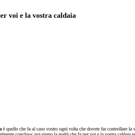
per voi e la vostra caldaia
a
è quello che fa al caso vostro ogni volta che dovete far controllare la vo
finalmente conclusa: noi siamo la realtà che fa per voi e la vostra cald