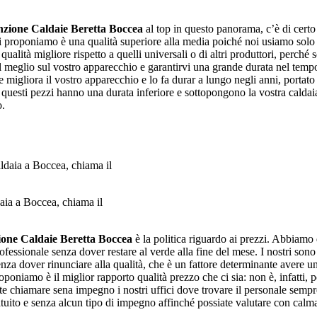
zione Caldaie Beretta Boccea
al top in questo panorama, c’è di cert
vi proponiamo è una qualità superiore alla media poiché noi usiamo solo pe
ualità migliore rispetto a quelli universali o di altri produttori, perché s
 al meglio sul vostro apparecchio e garantirvi una grande durata nel temp
e migliora il vostro apparecchio e lo fa durar a lungo negli anni, portato 
 questi pezzi hanno una durata inferiore e sottopongono la vostra calda
o.
aia a Boccea, chiama il
one Caldaie Beretta Boccea
è la politica riguardo ai prezzi. Abbiamo d
rofessionale senza dover restare al verde alla fine del mese. I nostri so
senza dover rinunciare alla qualità, che è un fattore determinante avere 
poniamo è il miglior rapporto qualità prezzo che ci sia: non è, infatti, po
ete chiamare sena impegno i nostri uffici dove trovare il personale semp
atuito e senza alcun tipo di impegno affinché possiate valutare con calma