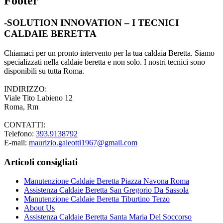
Footer
-SOLUTION INNOVATION – I TECNICI
CALDAIE BERETTA
Chiamaci per un pronto intervento per la tua caldaia Beretta. Siamo
specializzati nella caldaie beretta e non solo. I nostri tecnici sono
disponibili su tutta Roma.
INDIRIZZO:
Viale Tito Labieno 12
Roma, Rm
CONTATTI:
Telefono:
393.9138792
E-mail:
maurizio.galeotti1967@gmail.com
Articoli consigliati
Manutenzione Caldaie Beretta Piazza Navona Roma
Assistenza Caldaie Beretta San Gregorio Da Sassola
Manutenzione Caldaie Beretta Tiburtino Terzo
About Us
Assistenza Caldaie Beretta Santa Maria Del Soccorso