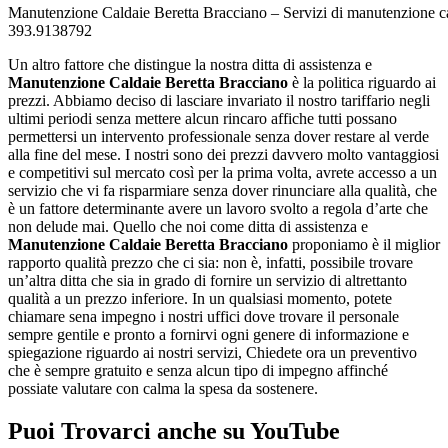
Manutenzione Caldaie Beretta Bracciano – Servizi di manutenzione ca
393.9138792
Un altro fattore che distingue la nostra ditta di assistenza e
Manutenzione Caldaie Beretta Bracciano
è la politica riguardo ai
prezzi. Abbiamo deciso di lasciare invariato il nostro tariffario negli
ultimi periodi senza mettere alcun rincaro affiche tutti possano
permettersi un intervento professionale senza dover restare al verde
alla fine del mese. I nostri sono dei prezzi davvero molto vantaggiosi
e competitivi sul mercato così per la prima volta, avrete accesso a un
servizio che vi fa risparmiare senza dover rinunciare alla qualità, che
è un fattore determinante avere un lavoro svolto a regola d’arte che
non delude mai. Quello che noi come ditta di assistenza e
Manutenzione Caldaie Beretta Bracciano
proponiamo è il miglior
rapporto qualità prezzo che ci sia: non è, infatti, possibile trovare
un’altra ditta che sia in grado di fornire un servizio di altrettanto
qualità a un prezzo inferiore. In un qualsiasi momento, potete
chiamare sena impegno i nostri uffici dove trovare il personale
sempre gentile e pronto a fornirvi ogni genere di informazione e
spiegazione riguardo ai nostri servizi, Chiedete ora un preventivo
che è sempre gratuito e senza alcun tipo di impegno affinché
possiate valutare con calma la spesa da sostenere.
Puoi Trovarci anche su YouTube