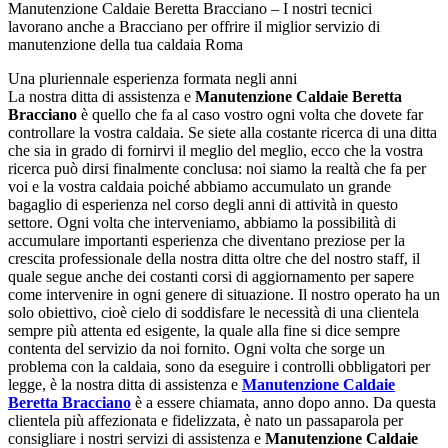
Manutenzione Caldaie Beretta Bracciano – I nostri tecnici
lavorano anche a Bracciano per offrire il miglior servizio di
manutenzione della tua caldaia Roma
Una pluriennale esperienza formata negli anni
La nostra ditta di assistenza e
Manutenzione Caldaie Beretta
Bracciano
è quello che fa al caso vostro ogni volta che dovete far
controllare la vostra caldaia. Se siete alla costante ricerca di una ditta
che sia in grado di fornirvi il meglio del meglio, ecco che la vostra
ricerca può dirsi finalmente conclusa: noi siamo la realtà che fa per
voi e la vostra caldaia poiché abbiamo accumulato un grande
bagaglio di esperienza nel corso degli anni di attività in questo
settore. Ogni volta che interveniamo, abbiamo la possibilità di
accumulare importanti esperienza che diventano preziose per la
crescita professionale della nostra ditta oltre che del nostro staff, il
quale segue anche dei costanti corsi di aggiornamento per sapere
come intervenire in ogni genere di situazione. Il nostro operato ha un
solo obiettivo, cioè cielo di soddisfare le necessità di una clientela
sempre più attenta ed esigente, la quale alla fine si dice sempre
contenta del servizio da noi fornito. Ogni volta che sorge un
problema con la caldaia, sono da eseguire i controlli obbligatori per
legge, è la nostra ditta di assistenza e
Manutenzione Caldaie
Beretta Bracciano
è a essere chiamata, anno dopo anno. Da questa
clientela più affezionata e fidelizzata, è nato un passaparola per
consigliare i nostri servizi di assistenza e
Manutenzione Caldaie