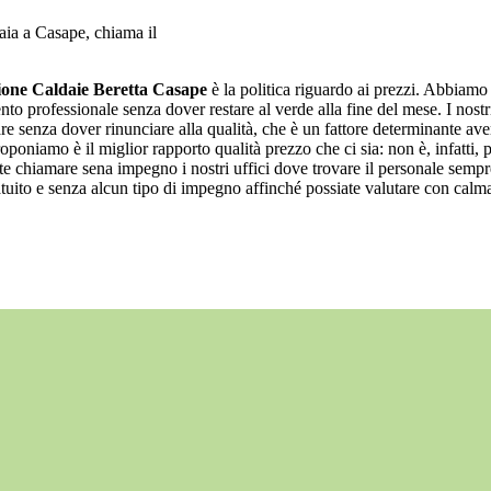
ia a Casape, chiama il
one Caldaie Beretta Casape
è la politica riguardo ai prezzi. Abbiamo d
ento professionale senza dover restare al verde alla fine del mese. I nos
iare senza dover rinunciare alla qualità, che è un fattore determinante a
oponiamo è il miglior rapporto qualità prezzo che ci sia: non è, infatti, po
ete chiamare sena impegno i nostri uffici dove trovare il personale semp
atuito e senza alcun tipo di impegno affinché possiate valutare con calma