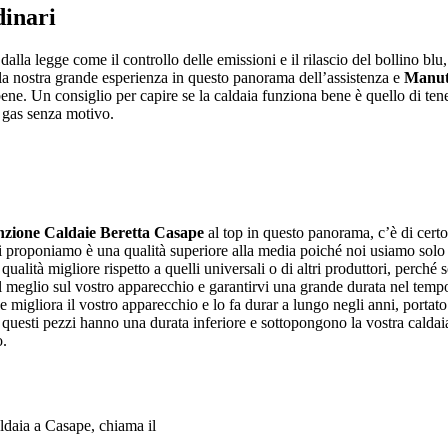
dinari
dalla legge come il controllo delle emissioni e il rilascio del bollino blu
la nostra grande esperienza in questo panorama dell’assistenza e
Manut
e. Un consiglio per capire se la caldaia funziona bene è quello di tenere 
o gas senza motivo.
zione Caldaie Beretta Casape
al top in questo panorama, c’è di cert
vi proponiamo è una qualità superiore alla media poiché noi usiamo solo pe
ualità migliore rispetto a quelli universali o di altri produttori, perché s
 al meglio sul vostro apparecchio e garantirvi una grande durata nel temp
e migliora il vostro apparecchio e lo fa durar a lungo negli anni, portato 
 questi pezzi hanno una durata inferiore e sottopongono la vostra calda
o.