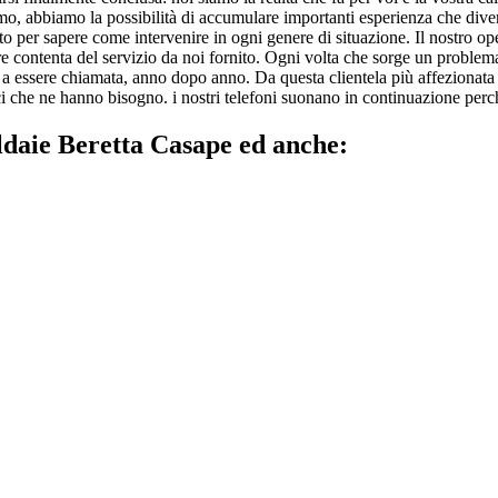
amo, abbiamo la possibilità di accumulare importanti esperienza che divent
to per sapere come intervenire in ogni genere di situazione. Il nostro ope
pre contenta del servizio da noi fornito. Ogni volta che sorge un problema
a essere chiamata, anno dopo anno. Da questa clientela più affezionata e 
i che ne hanno bisogno. i nostri telefoni suonano in continuazione perché 
ldaie Beretta Casape ed anche: