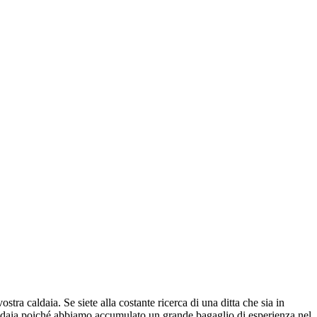
stra caldaia. Se siete alla costante ricerca di una ditta che sia in
a caldaia poiché abbiamo accumulato un grande bagaglio di esperienza nel