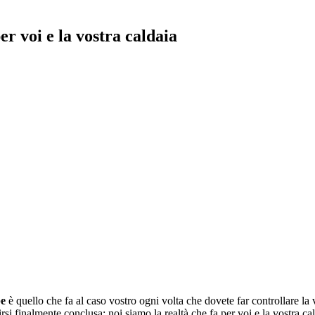
per voi e la vostra caldaia
pe
è quello che fa al caso vostro ogni volta che dovete far controllare la vo
dirsi finalmente conclusa: noi siamo la realtà che fa per voi e la vostr