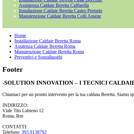
Assistenza Caldaie Beretta Caffarella
Installazione Caldaie Beretta Castro Pretorio
Manutenzione Caldaie Beretta Colli Aniene
Home
Installazione Caldaie Beretta Roma
Assitenza Caldaie Beretta Roma
Manutenzione Caldaie Beretta Roma
Preventivi e Sopralluoghi
Footer
-SOLUTION INNOVATION – I TECNICI CALDA
Chiamaci per un pronto intervento per la tua caldaia Beretta. Siamo spec
INDIRIZZO:
Viale Tito Labieno 12
Roma, Rm
CONTATTI:
Telefono:
393.9138792