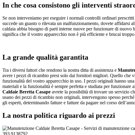
In che cosa consistono gli interventi straor
Se non interveniamo per eseguire i normali controlli ordinari prescritti 
succede un guasto o rilevata un malfunzionamento, dovete affidarsi al
caldaia abbia bisogno di parti interne nuove per funzionare di nuovo ben
significa che il vostro apparecchio non è più efficiente e brucai tropp
La grande qualità garantita
Tra i diversi fattori che rendono la nostra ditta di assistenza e
Manuten
avere i pezzi di ricambio presi solo dai fornitori migliori. Quello che 
funzionalità del vostro apparecchio in uso. I pezzi originali hanno una q
materiali e la funzionalità è sempre perfetta e studiata per funzionare
Caldaie Beretta Casape
avrete la possibilità di trovare un servizio ch
usano dei pezzi di ricambio non originali, intervengono spesso perché
gli esperti, determinando fatture e fatture da pagare nel corso dell’ann
La nostra politica riguardo ai prezzi