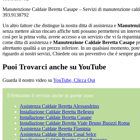
Manutenzione Caldaie Beretta Casape – Servizi di manutenzione calda
393.9138792
Un altro fattore che distingue la nostra ditta di assistenza e
Manutenzi
senza mettere alcun rincaro affiche tutti possano permettersi un interv
così per la prima volta, avrete accesso a un servizio che vi fa risparm
come ditta di assistenza e
Manutenzione Caldaie Beretta Casape
pr
altrettanto qualità a un prezzo inferiore. In un qualsiasi momento, pot
riguardo ai nostri servizi, Chiedete ora un preventivo che è sempre gr
Puoi Trovarci anche su YouTube
Guarda il nostro video su
YouTube, Clicca Qui
Effettuiamo il servizio anche in queste zone:
Assistenza Caldaie Beretta Alessandrino
Installazione Caldaie Beretta Bellegra
Installazione Caldaie Beretta Casape
Installazione Caldaie Beretta Viale Bruno Buozzi Roma
Assistenza Caldaie Beretta Flaminia
Assistenza Caldaie Beretta Casal Selce
Installazione Caldaie Beretta Casal Boccone